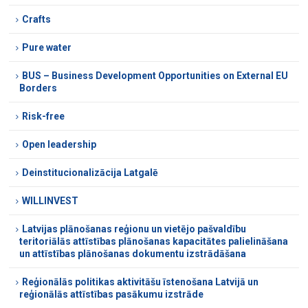
Crafts
Pure water
BUS – Business Development Opportunities on External EU
Borders
Risk-free
Open leadership
Deinstitucionalizācija Latgalē
WILLINVEST
Latvijas plānošanas reģionu un vietējo pašvaldību
teritoriālās attīstības plānošanas kapacitātes palielināšana
un attīstības plānošanas dokumentu izstrādāšana
Reģionālās politikas aktivitāšu īstenošana Latvijā un
reģionālās attīstības pasākumu izstrāde