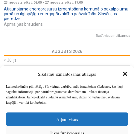
23. augusts plkst. 08:00
-
27. augusts plkst. 17:00
Atjaunojamo energoresursu izmantošana komunālo pakalpojumu
jomā un ilgtspējīga energopārvaldība pašvaldībās: Slovēnijas
pieredze
Apmaiņas brauciens
Skatīt visus notikumus
AUGUSTS 2026
«
Jūlijs
Pi
Ot
Tr
Ce
Pi
Se
Sv
Sīkdatņu izmantošanas atļaujas
27
28
29
30
31
1
2
3
4
5
6
7
8
9
Lai nodrošinātu pilnvērtīgu šīs vietnes darbību, mēs izmantojam sīkdatnes, kas ļauj
10
11
12
13
14
15
16
saglabāt informāciju par pārlūkprogrammas darbībām un unikālu lietotāja
identifikatoru. Ja nepiekrītat sīkdatņu izmantošanai, dažas no vietnē piedāvātajām
17
18
19
20
21
22
23
iespējām var tikt ierobežotas.
24
25
26
27
28
29
30
31
1
2
3
4
5
6
Atļaut visas
Tikai funkcionālās