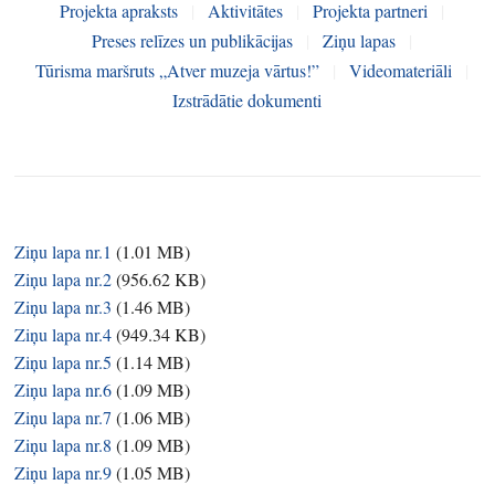
Projekta apraksts
|
Aktivitātes
|
Projekta partneri
|
Preses relīzes un publikācijas
|
Ziņu lapas
|
Tūrisma maršruts „Atver muzeja vārtus!”
|
Videomateriāli
|
Izstrādātie dokumenti
Ziņu lapa nr.1
(
1.01 MB
)
Ziņu lapa nr.2
(
956.62 KB
)
Ziņu lapa nr.3
(
1.46 MB
)
Ziņu lapa nr.4
(
949.34 KB
)
Ziņu lapa nr.5
(
1.14 MB
)
Ziņu lapa nr.6
(
1.09 MB
)
Ziņu lapa nr.7
(
1.06 MB
)
Ziņu lapa nr.8
(
1.09 MB
)
Ziņu lapa nr.9
(
1.05 MB
)