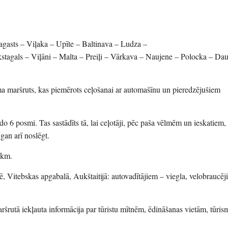
agasts – Viļaka – Upīte – Baltinava – Ludza –
stagals – Viļāni – Malta – Preiļi – Vārkava – Naujene – Polocka – Dau
a maršruts, kas piemērots ceļošanai ar automašīnu un pieredzējušiem
o 6 posmi. Tas sastādīts tā, lai ceļotāji, pēc paša vēlmēm un ieskatiem,
gan arī noslēgt.
 km.
, Vitebskas apgabalā, Aukštaitijā: autovadītājiem – viegla, velobraucēj
ršrutā iekļauta informācija par tūristu mītnēm, ēdināšanas vietām, tūris