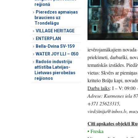
reģionā
Pieredzes apmaiņas
brauciens uz
Trondelāgu
VILLAGE HERITAGE
ENTERPLAN
Bella-Dvina SV-159
ievērojamākajiem novada c
WATER JOY LLI – 050
priekšmeti, darbarīki, nov
Radošo industriju
tematiskās izstādes. Pied
attīstība Latvijas-
vietas: Skvērs ar piemiņa
Lietuvas pierobežas
reģionos
kritušo Brāļu kapi, nova
Darba laiks
: I – V: 09:00 
Adrese: Kurmenes iela 87,
+371 25623315,
virdziinija@inbox.lv, muz
Citi apskates objekti R
• Freska