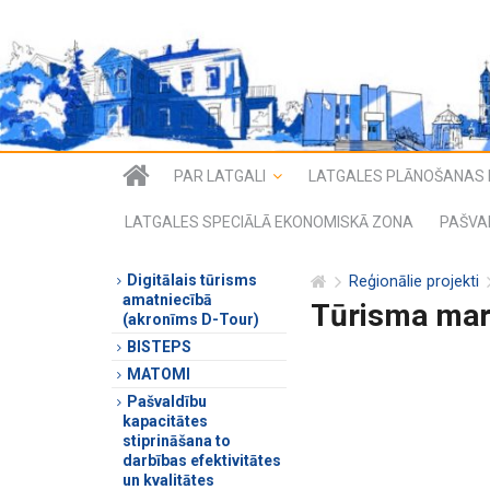
PAR LATGALI
LATGALES PLĀNOŠANAS 
LATGALES SPECIĀLĀ EKONOMISKĀ ZONA
PAŠVA
Digitālais tūrisms
Reģionālie projekti
amatniecībā
Tūrisma marš
(akronīms D-Tour)
BISTEPS
MATOMI
Pašvaldību
kapacitātes
stiprināšana to
darbības efektivitātes
un kvalitātes