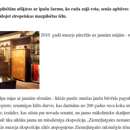
pilsētām atšķiras ar īpašu šarmu, ko rada zaļā rota, senās apbūves
dojot eiropeiskas mazpilsētas tēlu.
2010. gadā muzejs pārcēlās uz jaunām mājām - r
 elpa mijas ar jaunām vēsmām - līdzās pastāv muižas ļaužu būvētās pagra
logiem; senatnīgas klēts durvis, kas darinātas no 200 gadus veca koka un
; izstādes, kas stāsta par novada senatni, un jauno mākslinieku skatījum
ē tika atklāta jauna un mūsdienīga ekspozīcija „Ziemeļlatgales nemater
s muzeja ekspozīciju zālēs atspoguļotas Ziemeļlatgalei raksturīgās tēma