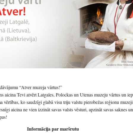
iedāvājumu “Atver muzeja vārtus!”
ns aicina Tevi atvērt Latgales, Polockas un Utenas muzeju vārtus un iep
 vērtības, ko saudzīgi glabā visu triju valstu pierobežas reģionu muzeji
rsnīgi aicina ne vien izzināt savas valsts vēsturi, apzināt savas saknes un 
iņus!
Informācija par maršrutu