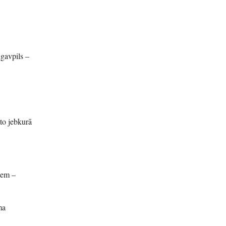
gavpils –
 to jebkurā
iem –
ma