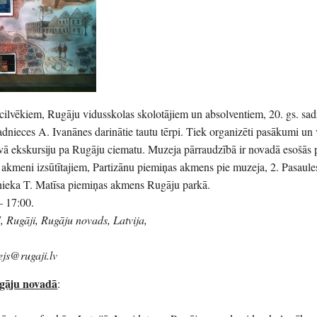
ilvēkiem, Rugāju vidusskolas skolotājiem un absolventiem, 20. gs. sad
adnieces A. Ivanānes darinātie tautu tērpi. Tiek organizēti pasākumi un 
āvā ekskursiju pa Rugāju ciematu. Muzeja pārraudzībā ir novadā esošās
s akmeni izsūtītajiem, Partizānu piemiņas akmens pie muzeja, 2. Pasaule
dnieka T. Matīsa piemiņas akmens Rugāju parkā.
– 17:00.
 Rugāji, Rugāju novads, Latvija,
ejs@rugaji.lv
ugāju novadā
: