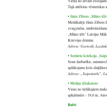
Viena no divām esošajām ā
Tajā attēlotas vēsturiskas
• Jānis Zibens „Mātes tēls
Metālkalējs Jānis Zibens 
zvaigznēm, simbolizēdams 
„Mātes tēls” Latvijas Māk
Krieviņu dzimtai.
Adrese: Gariesili, Lazdu
• Senlietu kolekcija „Saip
Senu darbarīku, saimniecī
aplūkojams košs daiļdārzs
Adrese: „Saipetnieki”, L
• Medņu dižakmens
Viens no lielākajiem lau
apkārtmērs - 19,0 m. Atro
Balvi