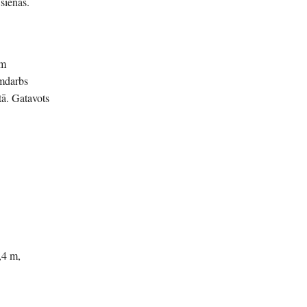
sienas.
im
omdarbs
tā. Gatavots
,4 m,