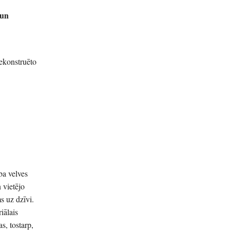
 un
ekonstruēto
ba velves
 vietējo
s uz dzīvi.
iālais
s, tostarp,