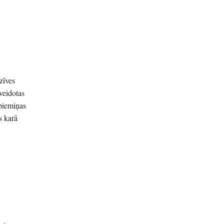
zīves
veidotas
 piemiņas
s karā