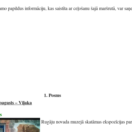
mo papildus informāciju, kas saistīta ar ceļošanu šajā maršrutā, var saņ
1. Posms
pagasts – Viļaka
s
Rugāju novada muzejā skatāmas ekspozīcijas pa