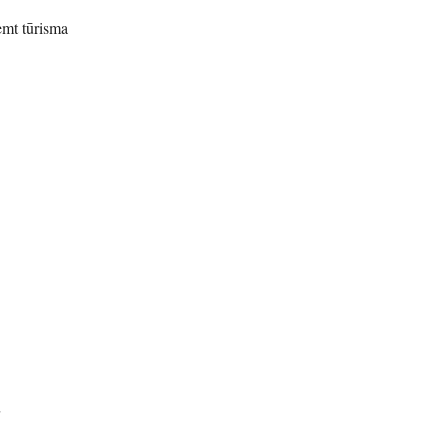
emt tūrisma
r