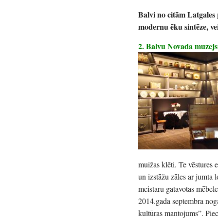
Balvi no citām Latgales 
modernu ēku sintēze, vei
2. Balvu Novada muzejs
muižas klēti. Te vēstures
un izstāžu zāles ar jumta 
meistaru gatavotas mēbeles
2014.gada septembra nogal
kultūras mantojums”. Piecā