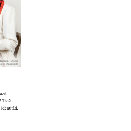
azīt
! Tieši
identitāti,