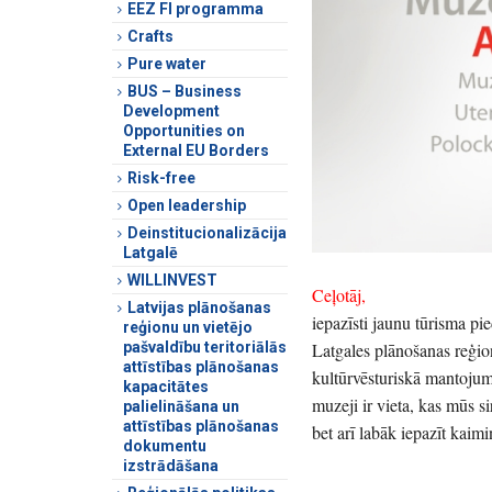
EEZ FI programma
Crafts
Pure water
BUS – Business
Development
Opportunities on
External EU Borders
Risk-free
Open leadership
Deinstitucionalizācija
Latgalē
WILLINVEST
Ceļotāj,
Latvijas plānošanas
iepazīsti jaunu tūrisma p
reģionu un vietējo
pašvaldību teritoriālās
Latgales plānošanas reģio
attīstības plānošanas
kultūrvēsturiskā mantojuma
kapacitātes
muzeji ir vieta, kas mūs si
palielināšana un
attīstības plānošanas
bet arī labāk iepazīt kaim
dokumentu
izstrādāšana