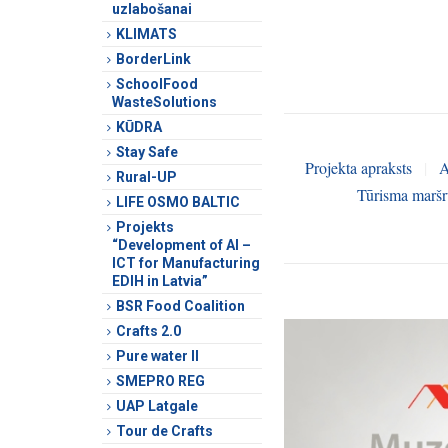
uzlabošanai
KLIMATS
BorderLink
SchoolFood
WasteSolutions
KŪDRA
Stay Safe
Projekta apraksts
|
A
Rural-UP
Tūrisma maršr
LIFE OSMO BALTIC
Projekts
“Development of AI –
ICT for Manufacturing
EDIH in Latvia”
BSR Food Coalition
Crafts 2.0
Pure water II
SMEPRO REG
UAP Latgale
Tour de Crafts