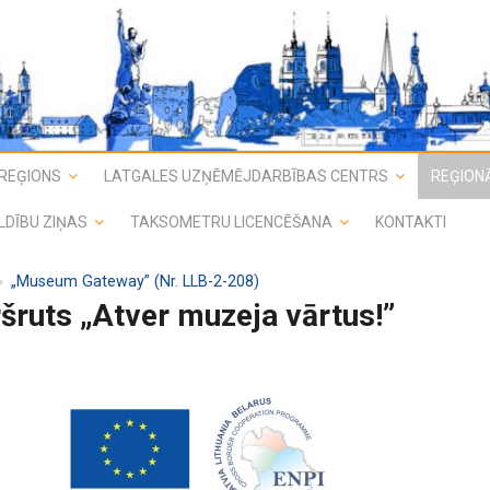
REĢIONS
LATGALES UZŅĒMĒJDARBĪBAS CENTRS
REĢIONĀ
LDĪBU ZIŅAS
TAKSOMETRU LICENCĒŠANA
KONTAKTI
„Museum Gateway” (Nr. LLB-2-208)
ruts „Atver muzeja vārtus!”