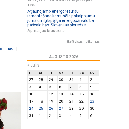
23. augusts plkst. 08:00
-
27. augusts plkst.
17:00
Atjaunojamo energoresursu
izmantošana komunālo pakalpojumu
jomā un ilgtspējīga energopārvaldība
pašvaldībās: Slovēnijas pieredze
Apmaiņas brauciens
Skatīt visus notikumus
u lapas
|
AUGUSTS 2026
«
Jūlijs
Pi
Ot
Tr
Ce
Pi
Se
Sv
27
28
29
30
31
1
2
3
4
5
6
7
8
9
10
11
12
13
14
15
16
17
18
19
20
21
22
23
24
25
26
27
28
29
30
31
1
2
3
4
5
6