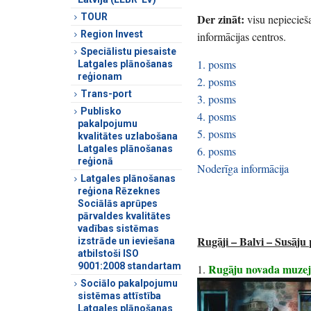
TOUR
Der zināt:
visu nepiecieša
Region Invest
informācijas centros.
Speciālistu piesaiste
1. posms
Latgales plānošanas
reģionam
2. posms
Trans-port
3. posms
Publisko
4. posms
pakalpojumu
5. posms
kvalitātes uzlabošana
Latgales plānošanas
6. posms
reģionā
Noderīga informācija
Latgales plānošanas
reģiona Rēzeknes
Sociālās aprūpes
pārvaldes kvalitātes
vadības sistēmas
Rugāji – Balvi – Susāju 
izstrāde un ieviešana
atbilstoši ISO
9001:2008 standartam
Rugāju novada muzej
1.
Sociālo pakalpojumu
sistēmas attīstība
Latgales plānošanas