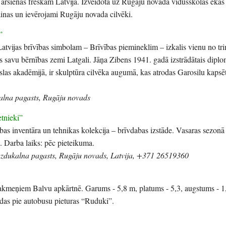
rsienas freskām Latvijā. Izveidota uz Rugāju novada vidusskolas ēkas 
 ainas un ievērojami Rugāju novada cilvēki.
”
Latvijas brīvības simbolam – Brīvības piemineklim – izkalis vienu no tr
savu bērnības zemi Latgali. Jāņa Zibens 1941. gadā izstrādātais dipl
slas akadēmijā, ir skulptūra cilvēka augumā, kas atrodas Garosilu kapsē
kalna pagasts, Rugāju novads
etnieki”
bas inventāra un tehnikas kolekcija – brīvdabas izstāde. Vasaras sezonā
. Darba laiks: pēc pieteikuma.
azdukalna pagasts, Rugāju novads, Latvija, +371 26519360
kakmeņiem Balvu apkārtnē. Garums - 5,8 m, platums - 5,3, augstums - 1
das pie autobusu pieturas “Ruduki”.