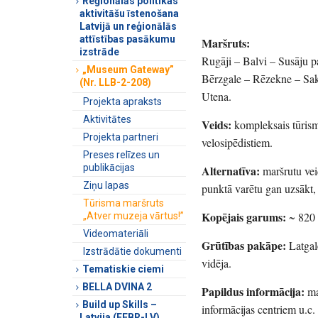
Reģionālās politikas
aktivitāšu īstenošana
Latvijā un reģionālās
attīstības pasākumu
Maršruts:
izstrāde
Rugāji – Balvi – Susāju p
„Museum Gateway”
Bērzgale – Rēzekne – Sak
(Nr. LLB-2-208)
Utena.
Projekta apraksts
Aktivitātes
Veids:
kompleksais tūrism
Projekta partneri
velosipēdistiem.
Preses relīzes un
publikācijas
Alternatīva:
maršrutu veid
Ziņu lapas
punktā varētu gan uzsākt, 
Tūrisma maršruts
Kopējais garums:
~ 820
„Atver muzeja vārtus!”
Videomateriāli
Grūtības pakāpe:
Latgalē
Izstrādātie dokumenti
vidēja.
Tematiskie ciemi
BELLA DVINA 2
Papildus informācija:
ma
Build up Skills –
informācijas centriem u.c.
Latvija (EEBR-LV)