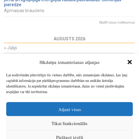
pieredze
Apmaiņas brauciens
Skatīt visus notikumus
AUGUSTS 2026
«
Jūlijs
Pi
Ot
Tr
Ce
Pi
Se
Sv
Sīkdatņu izmantošanas atļaujas
27
28
29
30
31
1
2
3
4
5
6
7
8
9
Lai nodrošinātu pilnvērtīgu šīs vietnes darbību, mēs izmantojam sīkdatnes, kas ļauj
10
11
12
13
14
15
16
saglabāt informāciju par pārlūkprogrammas darbībām un unikālu lietotāja
identifikatoru. Ja nepiekrītat sīkdatņu izmantošanai, dažas no vietnē piedāvātajām
17
18
19
20
21
22
23
iespējām var tikt ierobežotas.
24
25
26
27
28
29
30
31
1
2
3
4
5
6
Atļaut visas
Tikai funkcionālās
© 2026
Latgales plānošanas reģions
.
Pielāgot izvēli