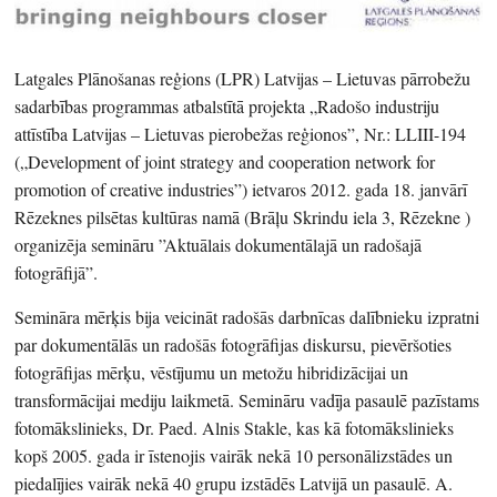
Latgales Plānošanas reģions (LPR) Latvijas – Lietuvas pārrobežu
sadarbības programmas atbalstītā projekta „Radošo industriju
attīstība Latvijas – Lietuvas pierobežas reģionos”, Nr.: LLIII-194
(„Development of joint strategy and cooperation network for
promotion of creative industries”) ietvaros 2012. gada 18. janvārī
Rēzeknes pilsētas kultūras namā (Brāļu Skrindu iela 3, Rēzekne )
organizēja semināru ”Aktuālais dokumentālajā un radošajā
fotogrāfijā”.
Semināra mērķis bija veicināt radošās darbnīcas dalībnieku izpratni
par dokumentālās un radošās fotogrāfijas diskursu, pievēršoties
fotogrāfijas mērķu, vēstījumu un metožu hibridizācijai un
transformācijai mediju laikmetā. Semināru vadīja pasaulē pazīstams
fotomākslinieks, Dr. Paed. Alnis Stakle, kas kā fotomākslinieks
kopš 2005. gada ir īstenojis vairāk nekā 10 personālizstādes un
piedalījies vairāk nekā 40 grupu izstādēs Latvijā un pasaulē. A.