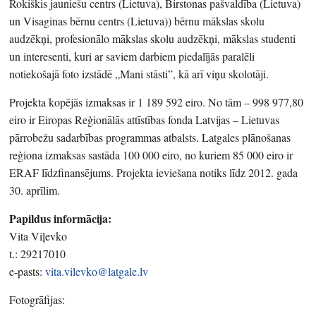
Rokiškis jauniešu centrs (Lietuva), Birstonas pašvaldība (Lietuva)
un Visaginas bērnu centrs (Lietuva)) bērnu mākslas skolu
audzēkņi, profesionālo mākslas skolu audzēkņi, mākslas studenti
un interesenti, kuri ar saviem darbiem piedalījās paralēli
notiekošajā foto izstādē „Mani stāsti”, kā arī viņu skolotāji.
Projekta kopējās izmaksas ir 1 189 592 eiro. No tām – 998 977,80
eiro ir Eiropas Reģionālās attīstības fonda Latvijas – Lietuvas
pārrobežu sadarbības programmas atbalsts. Latgales plānošanas
reģiona izmaksas sastāda 100 000 eiro, no kuriem 85 000 eiro ir
ERAF līdzfinansējums. Projekta ieviešana notiks līdz 2012. gada
30. aprīlim.
Papildus informācija:
Vita Viļevko
t.: 29217010
e-pasts:
vita.vilevko@latgale.lv
Fotogrāfijas: