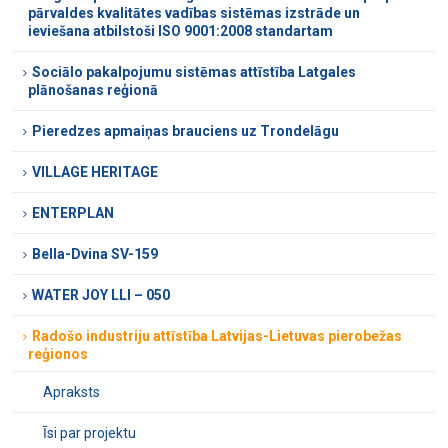
pārvaldes kvalitātes vadības sistēmas izstrāde un
ieviešana atbilstoši ISO 9001:2008 standartam
Sociālo pakalpojumu sistēmas attīstība Latgales
plānošanas reģionā
Pieredzes apmaiņas brauciens uz Trondelāgu
VILLAGE HERITAGE
ENTERPLAN
Bella-Dvina SV-159
WATER JOY LLI – 050
Radošo industriju attīstība Latvijas-Lietuvas pierobežas
reģionos
Apraksts
Īsi par projektu