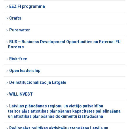
EEZ FI programma
Crafts
Pure water
BUS – Business Development Opportunities on External EU
Borders
Risk-free
Open leadership
Deinstitucionalizācija Latgalē
WILLINVEST
Latvijas plānošanas reģionu un vietējo pašvaldību
teritoriālās attīstības plānošanas kapacitātes palielināšana
un attīstības plānošanas dokumentu izstrādāšana
Reģionālās politikas aktivitāšu īstenošana Latvijā un