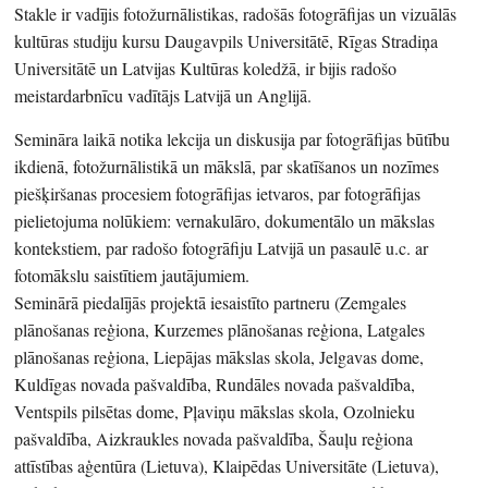
Stakle ir vadījis fotožurnālistikas, radošās fotogrāfijas un vizuālās
kultūras studiju kursu Daugavpils Universitātē, Rīgas Stradiņa
Universitātē un Latvijas Kultūras koledžā, ir bijis radošo
meistardarbnīcu vadītājs Latvijā un Anglijā.
Semināra laikā notika lekcija un diskusija par fotogrāfijas būtību
ikdienā, fotožurnālistikā un mākslā, par skatīšanos un nozīmes
piešķiršanas procesiem fotogrāfijas ietvaros, par fotogrāfijas
pielietojuma nolūkiem: vernakulāro, dokumentālo un mākslas
kontekstiem, par radošo fotogrāfiju Latvijā un pasaulē u.c. ar
fotomākslu saistītiem jautājumiem.
Seminārā piedalījās projektā iesaistīto partneru (Zemgales
plānošanas reģiona, Kurzemes plānošanas reģiona, Latgales
plānošanas reģiona, Liepājas mākslas skola, Jelgavas dome,
Kuldīgas novada pašvaldība, Rundāles novada pašvaldība,
Ventspils pilsētas dome, Pļaviņu mākslas skola, Ozolnieku
pašvaldība, Aizkraukles novada pašvaldība, Šauļu reģiona
attīstības aģentūra (Lietuva), Klaipēdas Universitāte (Lietuva),