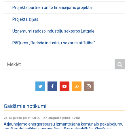
Projekta partneri un to finansējums projektā
Projekta ziņas
Uzņēmumi radošo industriju sektoros Latgalē
Pētījums „Radošo industriju nozares attīstība”
Gaidāmie notikumi
23. augusts plkst. 08:00
-
27. augusts plkst. 17:00
Atjaunojamo energoresursu izmantošana komunālo pakalpojumu
jomā un ilgtspējīga energopārvaldība pašvaldībās: Slovēnijas