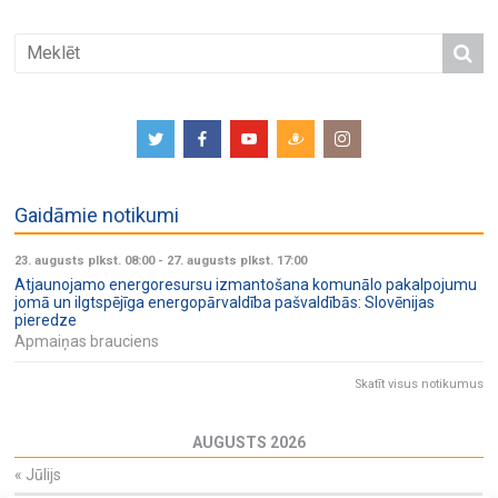
Gaidāmie notikumi
23. augusts plkst. 08:00
-
27. augusts plkst. 17:00
Atjaunojamo energoresursu izmantošana komunālo pakalpojumu
jomā un ilgtspējīga energopārvaldība pašvaldībās: Slovēnijas
pieredze
Apmaiņas brauciens
Skatīt visus notikumus
AUGUSTS 2026
«
Jūlijs