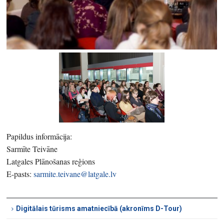
Papildus informācija:
Sarmīte Teivāne
Latgales Plānošanas reģions
E-pasts:
sarmite.teivane@latgale.lv
Digitālais tūrisms amatniecībā (akronīms D-Tour)