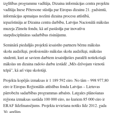
izglītības programmu vadītāja, Dizaina informācijas centra projektu
vadītāja Inese Pētersone stāstīja par Eiropas dizainu 21. gadsimtā,
informācijas apmaiņas nozīmi dizaina procesu attīstībā,
iepazīstināja ar Dizaina centra darbību, Latvijas Nacionālā mākslas
muzeja Zīmolu fondu, kā arī pastāstīja par inovatīvu
starpdisciplināras sadarbības risinājumu.
Seminārā piedalījās projektā iesaistīto partneru bērnu mākslas
skolu audzēkņi, profesionālo mākslas skolu audzēkņi, mākslas
studenti, kuri ar saviem darbiem iesaistījušies paralēli notiekošajā
mākslas un dizaina radošo darbu izstādē „Mēs dzīvojam vienotā
telpā”, kā arī viņu skolotāji.
Projekta kopējās izmaksas ir 1 189 592 eiro. No tām – 998 977,80
eiro ir Eiropas Reģionālās attīstības fonda Latvijas – Lietuvas
pārrobežu sadarbības programmas atbalsts. Latgales plānošanas
reģiona izmaksas sastāda 100 000 eiro, no kuriem 85 000 eiro ir
ERAF līdzfinansējums. Projekta ieviešana notiks līdz 2012. gada
30. aprīlim.