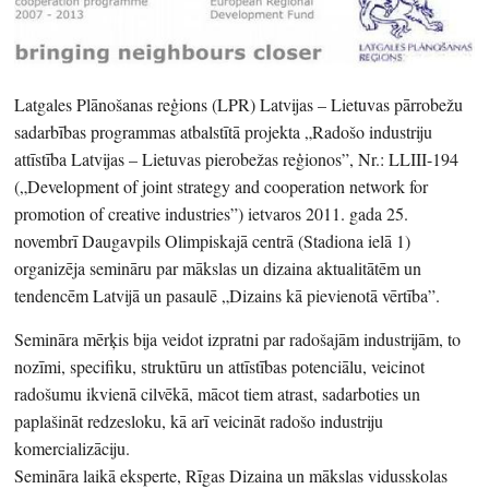
Latgales Plānošanas reģions (LPR) Latvijas – Lietuvas pārrobežu
sadarbības programmas atbalstītā projekta „Radošo industriju
attīstība Latvijas – Lietuvas pierobežas reģionos”, Nr.: LLIII-194
(„Development of joint strategy and cooperation network for
promotion of creative industries”) ietvaros 2011. gada 25.
novembrī Daugavpils Olimpiskajā centrā (Stadiona ielā 1)
organizēja semināru par mākslas un dizaina aktualitātēm un
tendencēm Latvijā un pasaulē „Dizains kā pievienotā vērtība”.
Semināra mērķis bija veidot izpratni par radošajām industrijām, to
nozīmi, specifiku, struktūru un attīstības potenciālu, veicinot
radošumu ikvienā cilvēkā, mācot tiem atrast, sadarboties un
paplašināt redzesloku, kā arī veicināt radošo industriju
komercializāciju.
Semināra laikā eksperte, Rīgas Dizaina un mākslas vidusskolas