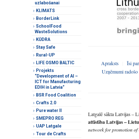
uzlabošanai
KLIMATS
BorderLink
SchoolFood
WasteSolutions
KŪDRA
Stay Safe
Rural-UP
Apraksts
|
Īsi pa
LIFE OSMO BALTIC
Projekts
Uzņēmumi radošo in
“Development of AI –
ICT for Manufacturing
EDIH in Latvia”
BSR Food Coalition
Crafts 2.0
Pure water II
Latgalē sākta Latvijas – 
SMEPRO REG
attīstība Latvijas – Lie
UAP Latgale
network for promotion of 
Tour de Crafts