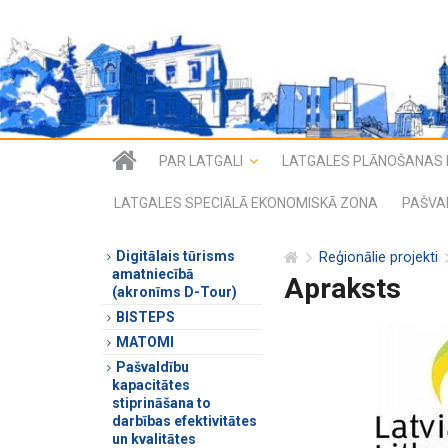
PAR LATGALI
LATGALES PLĀNOŠANAS 
LATGALES SPECIĀLĀ EKONOMISKĀ ZONA
PAŠVA
Digitālais tūrisms
Reģionālie projekti
amatniecībā
Apraksts
(akronīms D-Tour)
BISTEPS
MATOMI
Pašvaldību
kapacitātes
stiprināšana to
darbības efektivitātes
un kvalitātes