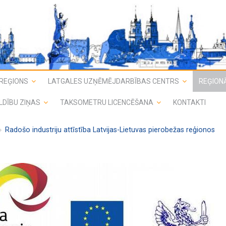
REĢIONS
LATGALES UZŅĒMĒJDARBĪBAS CENTRS
REĢIONĀ
LDĪBU ZIŅAS
TAKSOMETRU LICENCĒŠANA
KONTAKTI
Radošo industriju attīstība Latvijas-Lietuvas pierobežas reģionos