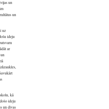
tvijas un
jām
zultātus un
li uz
došu ideju
īpatsvaru
ādāt ar
 un
ktā
izkraukles,
Savukārt
as
 skolu, kā
adošo ideju
us un divas