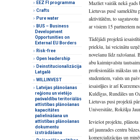
Mazliet vairāk nekā gads b
EEZ FI programma
Lietuvas pusē sameklētu p
Crafts
aktivitātēm, to sagatavot
Pure water
ar visiem 15 partneriem n
BUS – Business
Development
Opportunities on
Tādējādi projektā iesaistīt
External EU Borders
priekšu, lai veicinātu uzņ
Risk-free
novešanu līdz ražošanai. B
Open leadership
abu kaimiņvalstu tautsaimn
Deinstitucionalizācija
profesionālās mākslas un 
Latgalē
studentiem, valsts un pašv
WILLINVEST
iesaistījies ir arī Kurzeme
Latvijas plānošanas
Kuldīgas, Rundāles un Oz
reģionu un vietējo
pašvaldību teritoriālās
Lietuvas pusi projektā pār
attīstības plānošanas
Universitāte, Rokišķu Jau
kapacitātes
palielināšana un
Ieviešot projektu, plānota
attīstības plānošanas
dokumentu
arī jaunrades centru bāzes
izstrādāšana
komercializācijas un minē