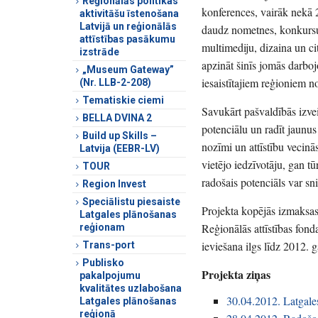
Reģionālās politikas
konferences, vairāk nekā 
aktivitāšu īstenošana
Latvijā un reģionālās
daudz nometnes, konkursus
attīstības pasākumu
multimediju, dizaina un cit
izstrāde
apzināt šinīs jomās darbo
„Museum Gateway”
iesaistītajiem reģioniem no
(Nr. LLB-2-208)
Tematiskie ciemi
Savukārt pašvaldībās izveid
BELLA DVINA 2
potenciālu un radīt jaunus
Build up Skills –
nozīmi un attīstību vecinās
Latvija (EEBR-LV)
vietējo iedzīvotāju, gan tū
TOUR
radošais potenciāls var s
Region Invest
Speciālistu piesaiste
Projekta kopējās izmaksas
Latgales plānošanas
Reģionālās attīstības fon
reģionam
ieviešana ilgs līdz 2012. 
Trans-port
Publisko
Projekta ziņas
pakalpojumu
kvalitātes uzlabošana
30.04.2012. Latgales
Latgales plānošanas
reģionā