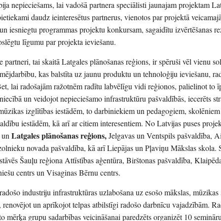
ija nepieciešams, lai vadošā partnera speciālisti jaunajam projektam La
ietiekami daudz ieinteresētus partnerus, vienotos par projektā veicama
u un iesniegtu programmas projektu konkursam, sagaidītu izvērtēšanas re
oslēgtu līgumu par projekta ieviešanu.
ie partneri, tai skaitā Latgales plānošanas reģions, ir spēruši vēl vienu so
ēmējdarbību, kas balstīta uz jaunu produktu un tehnoloģiju ieviešanu, ra
et, lai radošajām ražotnēm radītu labvēlīgu vidi reģionos, palielinot to 
iecībā un veidojot nepieciešamo infrastruktūru pašvaldībās, iecerēts str
mūzikas izglītības iestādēm, to darbiniekiem un pedagogiem, skolēniem
aldību iestādēm, kā arī ar citiem interesentiem. No Latvijas puses proje
Latgales plānošanas reģions,
s un
Jelgavas un Ventspils pašvaldība, A
olnieku novada pašvaldība, kā arī Liepājas un Pļaviņu Mākslas skola. 
stāvēs Šauļu reģiona Attīstības aģentūra, Birštonas pašvaldība, Klaipēd
niešu centrs un Visaginas Bērnu centrs.
 radošo industriju infrastruktūras uzlabošana uz esošo mākslas, mūzikas
, renovējot un aprīkojot telpas atbilstīgi radošo darbnīcu vajadzībām. R
to mērķa grupu sadarbības veicināšanai paredzēts organizēt 10 seminār