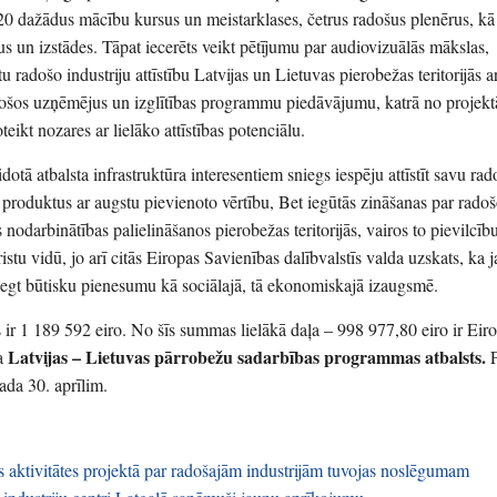
20 dažādus mācību kursus un meistarklases, četrus radošus plenērus, kā 
 un izstādes. Tāpat iecerēts veikt pētījumu par audiovizuālās mākslas,
u radošo industriju attīstību Latvijas un Lietuvas pierobežas teritorijās 
jošos uzņēmējus un izglītības programmu piedāvājumu, katrā no projekt
teikt nozares ar lielāko attīstības potenciālu.
otā atbalsta infrastruktūra interesentiem sniegs iespēju attīstīt savu ra
 produktus ar augstu pievienoto vērtību, Bet iegūtās zināšanas par radoš
 nodarbinātības palielināšanos pierobežas teritorijās, vairos to pievilcīb
ristu vidū, jo arī citās Eiropas Savienības dalībvalstīs valda uzskats, ka 
niegt būtisku pienesumu kā sociālajā, tā ekonomiskajā izaugsmē.
 ir 1 189 592 eiro. No šīs summas lielākā daļa – 998 977,80 eiro ir Eir
Latvijas – Lietuvas pārrobežu sadarbības programmas atbalsts.
da
P
gada 30. aprīlim.
 aktivitātes projektā par radošajām industrijām tuvojas noslēgumam