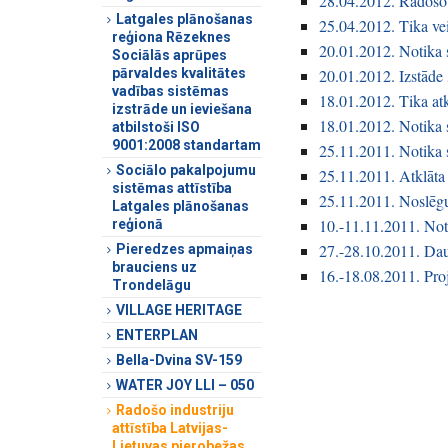
28.04.2012. Radošo 
Latgales plānošanas
25.04.2012. Tika vei
reģiona Rēzeknes
20.01.2012. Notika 
Sociālās aprūpes
pārvaldes kvalitātes
20.01.2012. Izstāde 
vadības sistēmas
18.01.2012. Tika atk
izstrāde un ieviešana
18.01.2012. Notika 
atbilstoši ISO
9001:2008 standartam
25.11.2011. Notika 
Sociālo pakalpojumu
25.11.2011. Atklāta
sistēmas attīstība
25.11.2011. Noslēgu
Latgales plānošanas
10.-11.11.2011. No
reģionā
27.-28.10.2011. Dau
Pieredzes apmaiņas
brauciens uz
16.-18.08.2011. Pro
Trondelāgu
VILLAGE HERITAGE
ENTERPLAN
Bella-Dvina SV-159
WATER JOY LLI – 050
Radošo industriju
attīstība Latvijas-
Lietuvas pierobežas