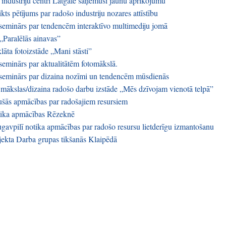
industriju centri Latgalē saņēmuši jaunu aprīkojumu
kts pētījums par radošo industriju nozares attīstību
seminārs par tendencēm interaktīvo multimediju jomā
„Paralēlās ainavas”
lāta fotoizstāde „Mani stāsti”
seminārs par aktualitātēm fotomākslā.
seminārs par dizaina nozīmi un tendencēm mūsdienās
 mākslas/dizaina radošo darbu izstāde „Mēs dzīvojam vienotā telpā”
šās apmācības par radošajiem resursiem
tika apmācības Rēzeknē
gavpilī notika apmācības par radošo resursu lietderīgu izmantošanu
jekta Darba grupas tikšanās Klaipēdā