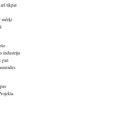
arī tikpat
ar mērķi
ā
došo
o industriju
u gan
jaunrades
opas
rojekta