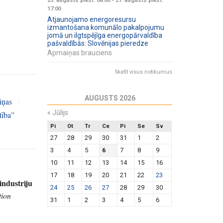
23. augusts plkst. 08:00
-
27. augusts plkst.
17:00
Atjaunojamo energoresursu
izmantošana komunālo pakalpojumu
jomā un ilgtspējīga energopārvaldība
pašvaldībās: Slovēnijas pieredze
Apmaiņas brauciens
Skatīt visus notikumus
AUGUSTS 2026
iņas
|
«
Jūlijs
tība”
Pi
Ot
Tr
Ce
Pi
Se
Sv
27
28
29
30
31
1
2
3
4
5
6
7
8
9
10
11
12
13
14
15
16
17
18
19
20
21
22
23
industriju
24
25
26
27
28
29
30
tion
31
1
2
3
4
5
6