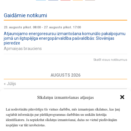
Gaidāmie notikumi
23. augusts plkst. 08:00
-
27. augusts plkst. 17:00
Atjaunojamo energoresursu izmantošana komunālo pakalpojumu
jomā un ilgtspējīga energopārvaldība pašvaldībās: Slovēnijas
pieredze
Apmaiņas brauciens
Skatīt visus notikumus
AUGUSTS 2026
«
Jūlijs
Pi
Ot
Tr
Ce
Pi
Se
Sv
Sīkdatņu izmantošanas atļaujas
27
28
29
30
31
1
2
3
4
5
6
7
8
9
Lai nodrošinātu pilnvērtīgu šīs vietnes darbību, mēs izmantojam sīkdatnes, kas ļauj
10
11
12
13
14
15
16
saglabāt informāciju par pārlūkprogrammas darbībām un unikālu lietotāja
identifikatoru. Ja nepiekrītat sīkdatņu izmantošanai, dažas no vietnē piedāvātajām
17
18
19
20
21
22
23
iespējām var tikt ierobežotas.
24
25
26
27
28
29
30