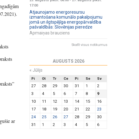
23. augusts plkst. 08:00
-
27. augusts plkst.
ilngadīgām
17:00
Atjaunojamo energoresursu
07.2021).
izmantošana komunālo pakalpojumu
jomā un ilgtspējīga energopārvaldība
pašvaldībās: Slovēnijas pieredze
Apmaiņas brauciens
Skatīt visus notikumus
aksts
raksts
AUGUSTS 2026
«
Jūlijs
Pi
Ot
Tr
Ce
Pi
Se
Sv
praksts”
27
28
29
30
31
1
2
3
4
5
6
7
8
9
10
11
12
13
14
15
16
17
18
19
20
21
22
23
24
25
26
27
28
29
30
gušie ar
31
1
2
3
4
5
6