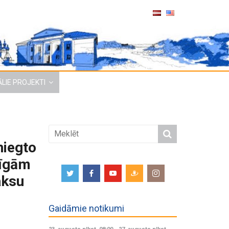
LIE PROJEKTI
niegto
dīgām
aksu
Gaidāmie notikumi