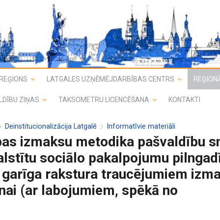
REĢIONS
LATGALES UZŅĒMĒJDARBĪBAS CENTRS
REĢIONĀ
LDĪBU ZIŅAS
TAKSOMETRU LICENCĒŠANA
KONTAKTI
Deinstitucionalizācija Latgalē
Informatīvie materiāli
bas izmaksu metodika pašvaldību s
alstītu sociālo pakalpojumu pilnga
 garīga rakstura traucējumiem izm
ai (ar labojumiem, spēkā no