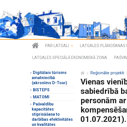
PAR LATGALI
LATGALES PLĀNOŠANAS 
LATGALES SPECIĀLĀ EKONOMISKĀ ZONA
PAŠVA
Digitālais tūrisms
Reģionālie projekti
amatniecībā
Vienas vienī
(akronīms D-Tour)
sabiedrībā b
BISTEPS
MATOMI
personām ar
Pašvaldību
kompensēšan
kapacitātes
stiprināšana to
01.07.2021).
darbības efektivitātes
un kvalitātes