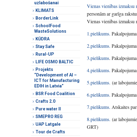
uzlabošanai
Vienas vienības izmaksu 
KLIMATS
personām ar garīga rakst
BorderLink
Vienas vienības izmaksu 
SchoolFood
WasteSolutions
1.pielikums.
Pakalpojuma 
KŪDRA
2.pielikums.
Pakalpojuma “
Stay Safe
Rural-UP
3.pielikums
. Pakalpojuma
LIFE OSMO BALTIC
Projekts
4.pielikums.
Pakalpojuma “
“Development of AI –
ICT for Manufacturing
5.pielikums.
(ar labojumie
EDIH in Latvia”
BSR Food Coalition
6.pielikums.
Pakalpojuma 
Crafts 2.0
7.pielikums.
Atskaites par
Pure water II
SMEPRO REG
8.pielikums.
(ar labojumie
UAP Latgale
GRT)
Tour de Crafts