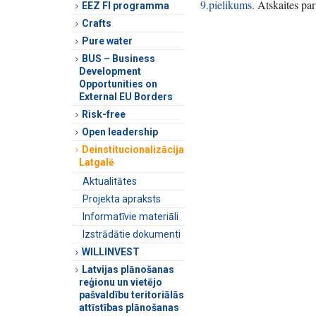
9.pielikums.
Atskaites par
EEZ FI programma
Crafts
Pure water
BUS – Business
Development
Opportunities on
External EU Borders
Risk-free
Open leadership
Deinstitucionalizācija
Latgalē
Aktualitātes
Projekta apraksts
Informatīvie materiāli
Izstrādātie dokumenti
WILLINVEST
Latvijas plānošanas
reģionu un vietējo
pašvaldību teritoriālās
attīstības plānošanas