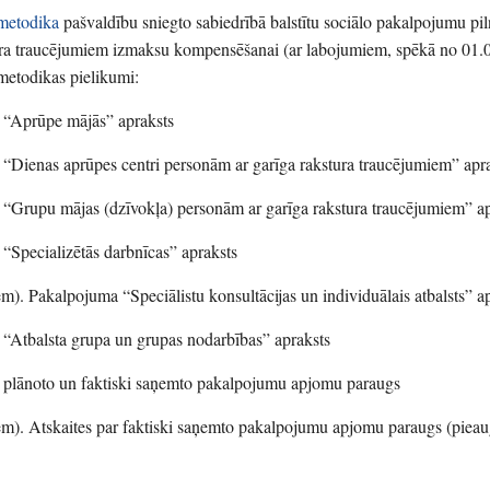
metodika
pašvaldību sniegto sabiedrībā balstītu sociālo pakalpojumu p
ura traucējumiem izmaksu kompensēšanai (ar labojumiem, spēkā no 01.
metodikas pielikumi:
“Aprūpe mājās” apraksts
Dienas aprūpes centri personām ar garīga rakstura traucējumiem” apr
 “Grupu mājas (dzīvokļa) personām ar garīga rakstura traucējumiem” ap
Specializētās darbnīcas” apraksts
m). Pakalpojuma “Speciālistu konsultācijas un individuālais atbalsts” a
“Atbalsta grupa un grupas nodarbības” apraksts
 plānoto un faktiski saņemto pakalpojumu apjomu paraugs
m). Atskaites par faktiski saņemto pakalpojumu apjomu paraugs (pieau