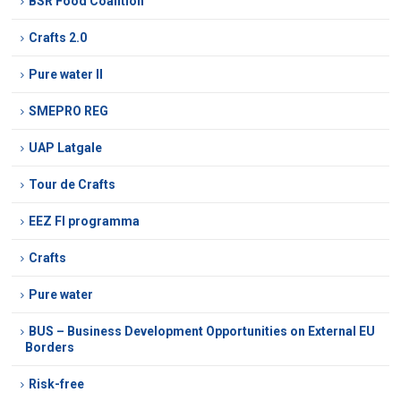
BSR Food Coalition
Crafts 2.0
Pure water II
SMEPRO REG
UAP Latgale
Tour de Crafts
EEZ FI programma
Crafts
Pure water
BUS – Business Development Opportunities on External EU
Borders
Risk-free