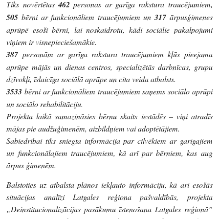
Tiks novērtētas
462
personas ar garīga rakstura traucējumiem,
505
bērni ar funkcionāliem traucējumiem un
317
ārpusģimenes
aprūpē esoši bērni, lai noskaidrotu, kādi sociālie pakalpojumi
viņiem ir visnepieciešamākie.
387
personām ar garīga rakstura traucējumiem kļūs pieejama
aprūpe mājās un dienas centros, specializētās darbnīcas, grupu
dzīvokļi, īslaicīga sociālā aprūpe un cita veida atbalsts.
3533
bērni ar funkcionāliem traucējumiem saņems sociālo aprūpi
un sociālo rehabilitāciju.
Projekta laikā samazināsies bērnu skaits iestādēs – viņi atradīs
mājas pie audžuģimenēm, aizbildņiem vai adoptētājiem.
Sabiedrībai tiks sniegta informācija par cilvēkiem ar garīgajiem
un funkcionālajiem traucējumiem, kā arī par bērniem, kas aug
ārpus ģimenēm.
Balstoties uz atbalsta plānos iekļauto informāciju, kā arī esošās
situācijas analīzi Latgales reģiona pašvaldībās, projekta
„Deinstitucionalizācijas pasākumu īstenošana Latgales reģionā”