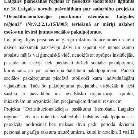
Latgales plānošanas reģions ir noslēdzis sadarbības līgumus
ar 18 Latgales novada pašvaldībām par sadarbību projekta
“Deinstitucionalizācijas pasākumu īstenošana Latgales
reģionā” (Nr.9.2.2.1./15/I/005) ieviešanā ar mērķi uzlabot
esošos un ieviest jaunus sociālos pakalpojumus.
Lai pilngadīgas personas ar garīga rakstura traucējumiem varētu
dzīvot maksimāli patstāvīgu dzīvi un saņemt sev nepieciešamo
atbalstu mājās vai ģimeniskā vidē, nenokļūstot aprūpes institūcijās,
pasaulē un Latvijā tiek piedāvāti dažādi sociālie pakalpojumi,
kurus sauc arī par sabiedrībā balstītiem pakalpojumiem. Parasti
sociālos pakalpojumus piedāvā atbilstoši katra individuālajām
vajadzībām. Taču šo pakalpojumu pieejamība visbiežāk ir tieši
saistīta ar pašvaldību un nevalstisko organizāciju izpratni,
iniciatīvām un organizācijām pieejamajiem finanšu resursiem.
Projekta “Deinstitucionalizācijas pasākumu īstenošana Latgales
reģionā” ietvaros noteiktus sabiedrībā balstītus pakalpojumus ir
paredzēts nodrošināt bez maksas divu gadu periodā ikvienai
I vai II
personai ar garīga rakstura traucējumiem, kurai ir noteikta