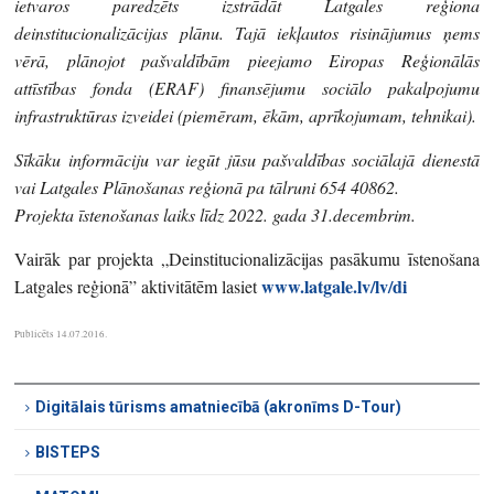
ietvaros paredzēts izstrādāt Latgales reģiona
deinstitucionalizācijas plānu. Tajā iekļautos risinājumus ņems
vērā, plānojot pašvaldībām pieejamo Eiropas Reģionālās
attīstības fonda (ERAF) finansējumu sociālo pakalpojumu
infrastruktūras izveidei (piemēram, ēkām, aprīkojumam, tehnikai).
Sīkāku informāciju var iegūt jūsu pašvaldības sociālajā dienestā
vai Latgales Plānošanas reģionā pa tālruni 654 40862.
Projekta īstenošanas laiks līdz 2022. gada 31.decembrim.
Vairāk par projekta „Deinstitucionalizācijas pasākumu īstenošana
www.latgale.lv/lv/di
Latgales reģionā” aktivitātēm lasiet
Publicēts 14.07.2016.
Digitālais tūrisms amatniecībā (akronīms D-Tour)
BISTEPS