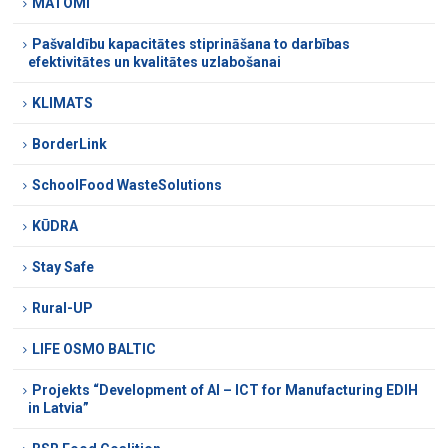
MATOMI
Pašvaldību kapacitātes stiprināšana to darbības
efektivitātes un kvalitātes uzlabošanai
KLIMATS
BorderLink
SchoolFood WasteSolutions
KŪDRA
Stay Safe
Rural-UP
LIFE OSMO BALTIC
Projekts “Development of AI – ICT for Manufacturing EDIH
in Latvia”