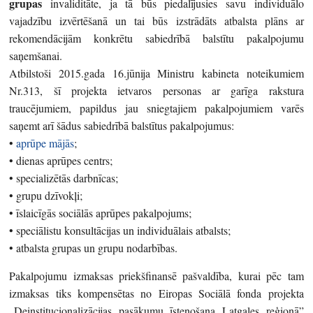
grupas
invaliditāte, ja tā būs piedalījusies savu individuālo
vajadzību izvērtēšanā un tai būs izstrādāts atbalsta plāns ar
rekomendācijām konkrētu sabiedrībā balstītu pakalpojumu
saņemšanai.
Atbilstoši 2015.gada 16.jūnija Ministru kabineta noteikumiem
Nr.313, šī projekta ietvaros personas ar garīga rakstura
traucējumiem, papildus jau sniegtajiem pakalpojumiem varēs
saņemt arī šādus sabiedrībā balstītus pakalpojumus:
•
aprūpe mājās
;
• dienas aprūpes centrs;
• specializētās darbnīcas;
• grupu dzīvokļi;
• īslaicīgās sociālās aprūpes pakalpojums;
• speciālistu konsultācijas un individuālais atbalsts;
• atbalsta grupas un grupu nodarbības.
Pakalpojumu izmaksas priekšfinansē pašvaldība, kurai pēc tam
izmaksas tiks kompensētas no Eiropas Sociālā fonda projekta
„Deinstitucionalizācijas pasākumu īstenošana Latgales reģionā”