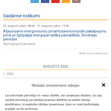
Gaidāmie notikumi
23. augusts plkst. 08:00
-
27. augusts plkst. 17:00
Atjaunojamo energoresursu izmantošana komunālo pakalpojumu
jomā un ilgtspējīga energopārvaldība pašvaldībās: Slovēnijas
pieredze
Apmaiņas brauciens
Skatīt visus notikumus
AUGUSTS 2026
«
Jūlijs
Pi
Ot
Tr
Ce
Pi
Se
Sv
Sīkdatņu izmantošanas atļaujas
27
28
29
30
31
1
2
3
4
5
6
7
8
9
Lai nodrošinātu pilnvērtīgu šīs vietnes darbību, mēs izmantojam sīkdatnes, kas ļauj
10
11
12
13
14
15
16
saglabāt informāciju par pārlūkprogrammas darbībām un unikālu lietotāja
identifikatoru. Ja nepiekrītat sīkdatņu izmantošanai, dažas no vietnē piedāvātajām
17
18
19
20
21
22
23
iespējām var tikt ierobežotas.
24
25
26
27
28
29
30