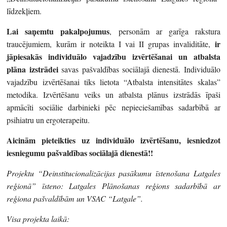
līdzekļiem.
Lai saņemtu pakalpojumus
, personām ar garīga rakstura
ir
traucējumiem, kurām ir noteikta I vai II grupas invaliditāte,
jāpiesakās individuālo vajadzību izvērtēšanai un atbalsta
plāna izstrādei
savas pašvaldības sociālajā dienestā. Individuālo
vajadzību izvērtēšanai tiks lietota “Atbalsta intensitātes skalas”
metodika. Izvērtēšanu veiks un atbalsta plānus izstrādās īpaši
apmācīti sociālie darbinieki pēc nepieciešamības sadarbībā ar
psihiatru un ergoterapeitu.
Aicinām pieteikties uz individuālo izvērtēšanu, iesniedzot
iesniegumu pašvaldības sociālajā dienestā!!
Projektu “Deinstitucionalizācijas pasākumu īstenošana Latgales
reģionā” īsteno: Latgales Plānošanas reģions sadarbībā ar
reģiona pašvaldībām un VSAC “Latgale”.
Visa projekta laikā: