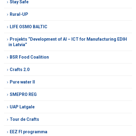
Stay Safe
Rural-UP
LIFE OSMO BALTIC
Projekts “Development of AI – ICT for Manufacturing EDIH
in Latvia”
BSR Food Coalition
Crafts 2.0
Pure water II
SMEPRO REG
UAP Latgale
Tour de Crafts
EEZ FI programma