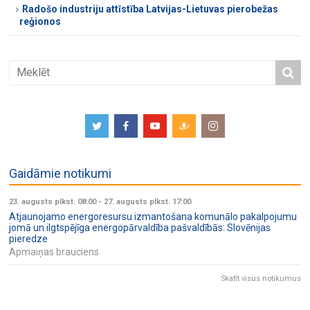
Radošo industriju attīstība Latvijas-Lietuvas pierobežas
reģionos
Gaidāmie notikumi
23. augusts plkst. 08:00
-
27. augusts plkst. 17:00
Atjaunojamo energoresursu izmantošana komunālo pakalpojumu
jomā un ilgtspējīga energopārvaldība pašvaldībās: Slovēnijas
pieredze
Apmaiņas brauciens
Skatīt visus notikumus