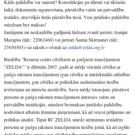
Kādu palīdzību var saņemt? Konsultācijas pa tālruni vai tikšanās
laikā, dokumentu sagatavošana, pārstāvība valsts un pašvaldību
iestādēs, atsevišķās lietās pārstāvība tiesā. Visu juridisko palīdzību
sniedzam bez maksas!
Jautājumu un neskaidrību gadījumā lūdzam zvanīt juristei Annijai
Mazapša (tālr.: 22062460) vai juristei Santai Skirmanei (tālr.:
27650303) vai rakstīt e-vēstuli uz
zelda@zelda.org.lv
Biedrība “Resursu centrs cilvēkiem ar garīgiem traucējumiem
“ZELDA”” ir dibināta 2007. gadā ar mērķi veicināt cilvēku ar
garīga rakstura traucējumiem (gan cilvēku ar intelektuālās attīstības
traucējumiem, gan cilvēku ar psihiskām saslimšanām) tiesību
ievērošanu un interešu aizstāvību. Savu mērķi īstenojam, pārstāvot
personu ar garīga rakstura traucējumiem intereses valsts un
pašvaldību institūcijās, sniedzot bezmaksas juridisko palīdzību,
nodrošinot atbalstu lēmumu pieņemšanā, kā arī veicot pētījumus un
politikas analīzi. Tāpat RC ZELDA sniedz atzinumus iestādēm
personu ar garīga rakstura traucējumiem tiesību jomā, kā arī izglīto
dažādas mērķa grupas par cilvēktiesību minimālajiem standartiem.