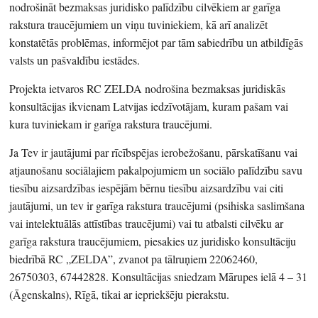
nodrošināt bezmaksas juridisko palīdzību cilvēkiem ar garīga
rakstura traucējumiem un viņu tuviniekiem, kā arī analizēt
konstatētās problēmas, informējot par tām sabiedrību un atbildīgās
valsts un pašvaldību iestādes.
Projekta ietvaros RC ZELDA nodrošina bezmaksas juridiskās
konsultācijas ikvienam Latvijas iedzīvotājam, kuram pašam vai
kura tuviniekam ir garīga rakstura traucējumi.
Ja Tev ir jautājumi par rīcībspējas ierobežošanu, pārskatīšanu vai
atjaunošanu sociālajiem pakalpojumiem un sociālo palīdzību savu
tiesību aizsardzības iespējām bērnu tiesību aizsardzību vai citi
jautājumi, un tev ir garīga rakstura traucējumi (psihiska saslimšana
vai intelektuālās attīstības traucējumi) vai tu atbalsti cilvēku ar
garīga rakstura traucējumiem, piesakies uz juridisko konsultāciju
biedrībā RC „ZELDA”, zvanot pa tālruņiem 22062460,
26750303, 67442828. Konsultācijas sniedzam Mārupes ielā 4 – 31
(Āgenskalns), Rīgā, tikai ar iepriekšēju pierakstu.