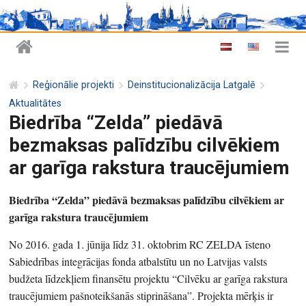
Reģionālie projekti
Deinstitucionalizācija Latgalē
Aktualitātes
Biedrība “Zelda” piedāvā
bezmaksas palīdzību cilvēkiem
ar garīga rakstura traucējumiem
Biedrība “Zelda” piedāvā bezmaksas palīdzību cilvēkiem ar
garīga rakstura traucējumiem
No 2016. gada 1. jūnija līdz 31. oktobrim RC ZELDA īsteno
Sabiedrības integrācijas fonda atbalstītu un no Latvijas valsts
budžeta līdzekļiem finansētu projektu “Cilvēku ar garīga rakstura
traucējumiem pašnoteikšanās stiprināšana”. Projekta mērķis ir