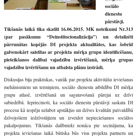
sociālo
dienestu
pārstāvji.
Tikšanās laikā tika skatīti 16.06.2015. MK noteikumi Nr.313
(par pasākumu “Deinstitucionalizācija”) un detalizēti
pārrunātas kopējās DI projekta aktualitātes, kas šobrīd
galvenokārt saistītas ar projekta mērķa grupu identificēšanu,
pieteikšanos dalībai vajadzību izvērtēšanā, mērķa grupas
vajadzību izvērtēšanu un atbalsta plānu izstrādi.
Diskusijas bija praktiskas, vairāk par projekta aktivitāšu ieviešanas
mehānismiem un termiņiem, sociālo dienestu atbildību DI mērķa
grupu atlasē, izvērtēšanā un sagatavošanā pārejai uz dzīvi
sabiedrībā. Iepriecinoši, ka sociālo dienestu pārstāvji saskata DI
procesu kā iespēju uzlabot apstākļus un dzīves kvalitāti pašvaldībā
dzīvojošiem iedzīvotājiem un izveidot nepieciešamos sociālos
pakalpojumus. Tikšanās dalībnieki nonāca pie secinājuma, ka
projekta ieviešanas laikā būtiska būs visu projekta partneru un