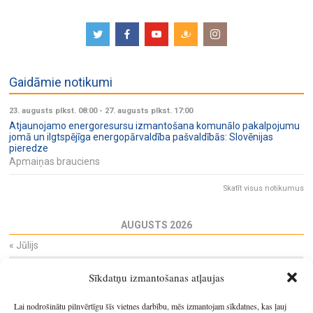
Gaidāmie notikumi
23. augusts plkst. 08:00
-
27. augusts plkst. 17:00
Atjaunojamo energoresursu izmantošana komunālo pakalpojumu
jomā un ilgtspējīga energopārvaldība pašvaldībās: Slovēnijas
pieredze
Apmaiņas brauciens
Skatīt visus notikumus
AUGUSTS 2026
«
Jūlijs
Pi
Ot
Tr
Ce
Pi
Se
Sv
Sīkdatņu izmantošanas atļaujas
27
28
29
30
31
1
2
3
4
5
6
7
8
9
Lai nodrošinātu pilnvērtīgu šīs vietnes darbību, mēs izmantojam sīkdatnes, kas ļauj