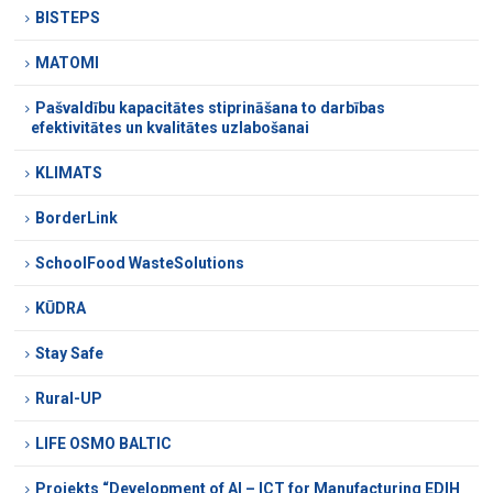
BISTEPS
MATOMI
Pašvaldību kapacitātes stiprināšana to darbības
efektivitātes un kvalitātes uzlabošanai
KLIMATS
BorderLink
SchoolFood WasteSolutions
KŪDRA
Stay Safe
Rural-UP
LIFE OSMO BALTIC
Projekts “Development of AI – ICT for Manufacturing EDIH