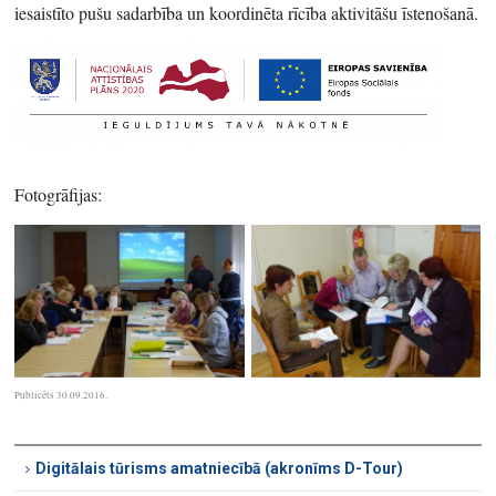
iesaistīto pušu sadarbība un koordinēta rīcība aktivitāšu īstenošanā.
Fotogrāfijas:
Publicēts 30.09.2016.
Digitālais tūrisms amatniecībā (akronīms D-Tour)