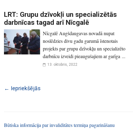
LRT: Grupu dzīvokļi un specializētās
darbnīcas tagad arī Nīcgalē
Nīcgalē Augšdaugavas novadā nupat
noslēdzies divu gadu garumā īstenotais
projekts par grupu dzīvokļu un specializēto
darbnīcu izveidi pieaugušajiem ar garīga ...
13. oktobris, 2022
← Iepriekšējās
Būtiska informācija par invaliditātes termiņa pagarināšanu