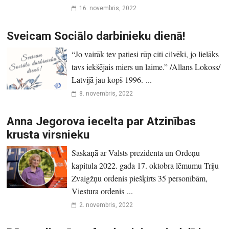
16. novembris, 2022
Sveicam Sociālo darbinieku dienā!
“Jo vairāk tev patiesi rūp citi cilvēki, jo lielāks
tavs iekšējais miers un laime.” /Allans Lokoss/
Latvijā jau kopš 1996. ...
8. novembris, 2022
Anna Jegorova iecelta par Atzinības
krusta virsnieku
Saskaņā ar Valsts prezidenta un Ordeņu
kapitula 2022. gada 17. oktobra lēmumu Triju
Zvaigžņu ordenis piešķirts 35 personībām,
Viestura ordenis ...
2. novembris, 2022