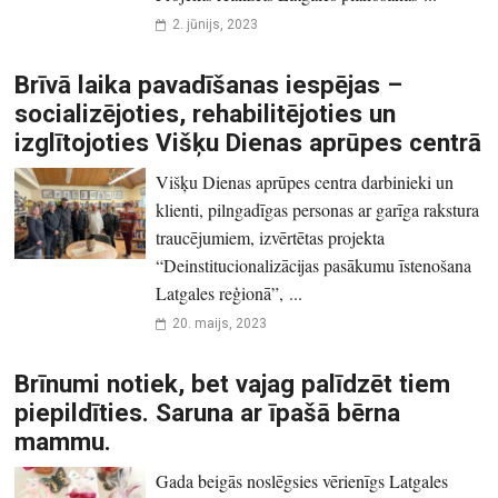
2. jūnijs, 2023
Brīvā laika pavadīšanas iespējas –
socializējoties, rehabilitējoties un
izglītojoties Višķu Dienas aprūpes centrā
Višķu Dienas aprūpes centra darbinieki un
klienti, pilngadīgas personas ar garīga rakstura
traucējumiem, izvērtētas projekta
“Deinstitucionalizācijas pasākumu īstenošana
Latgales reģionā”, ...
20. maijs, 2023
Brīnumi notiek, bet vajag palīdzēt tiem
piepildīties. Saruna ar īpašā bērna
mammu.
Gada beigās noslēgsies vērienīgs Latgales