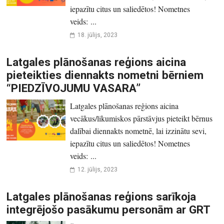
iepazītu citus un saliedētos! Nometnes
veids: ...
18. jūlijs, 2023
Latgales plānošanas reģions aicina
pieteikties diennakts nometni bērniem
“PIEDZĪVOJUMU VASARA”
Latgales plānošanas reģions aicina
vecākus/likumiskos pārstāvjus pieteikt bērnus
dalībai diennakts nometnē, lai izzinātu sevi,
iepazītu citus un saliedētos! Nometnes
veids: ...
12. jūlijs, 2023
Latgales plānošanas reģions sarīkoja
integrējošo pasākumu personām ar GRT