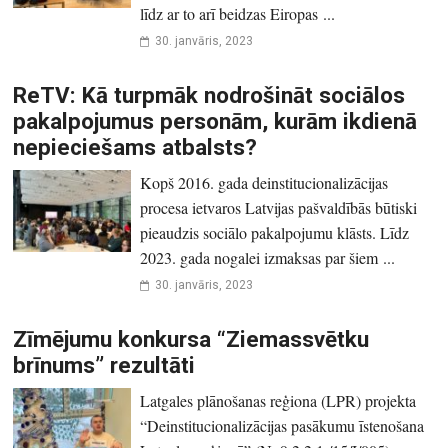
līdz ar to arī beidzas Eiropas ...
30. janvāris, 2023
ReTV: Kā turpmāk nodrošināt sociālos
pakalpojumus personām, kurām ikdienā
nepieciešams atbalsts?
Kopš 2016. gada deinstitucionalizācijas
procesa ietvaros Latvijas pašvaldībās būtiski
pieaudzis sociālo pakalpojumu klāsts. Līdz
2023. gada nogalei izmaksas par šiem ...
30. janvāris, 2023
Zīmējumu konkursa “Ziemassvētku
brīnums” rezultāti
Latgales plānošanas reģiona (LPR) projekta
“Deinstitucionalizācijas pasākumu īstenošana