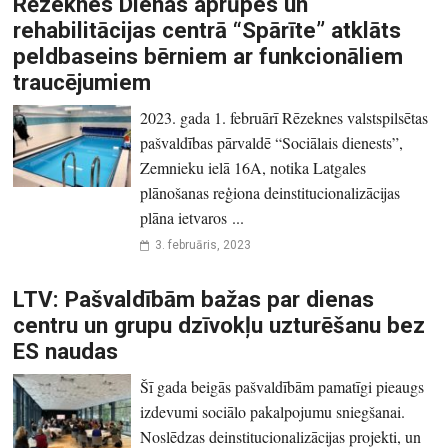
Rēzeknes Dienas aprūpes un
rehabilitācijas centrā “Spārīte” atklāts
peldbaseins bērniem ar funkcionāliem
traucējumiem
2023. gada 1. februārī Rēzeknes valstspilsētas
pašvaldības pārvaldē “Sociālais dienests”,
Zemnieku ielā 16A, notika Latgales
plānošanas reģiona deinstitucionalizācijas
plāna ietvaros ...
3. februāris, 2023
LTV: Pašvaldībām bažas par dienas
centru un grupu dzīvokļu uzturēšanu bez
ES naudas
Šī gada beigās pašvaldībām pamatīgi pieaugs
izdevumi sociālo pakalpojumu sniegšanai.
Noslēdzas deinstitucionalizācijas projekti, un