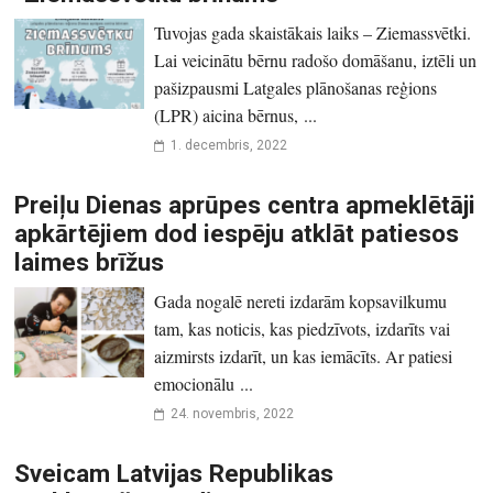
Tuvojas gada skaistākais laiks – Ziemassvētki.
Lai veicinātu bērnu radošo domāšanu, iztēli un
pašizpausmi Latgales plānošanas reģions
(LPR) aicina bērnus, ...
1. decembris, 2022
Preiļu Dienas aprūpes centra apmeklētāji
apkārtējiem dod iespēju atklāt patiesos
laimes brīžus
Gada nogalē nereti izdarām kopsavilkumu
tam, kas noticis, kas piedzīvots, izdarīts vai
aizmirsts izdarīt, un kas iemācīts. Ar patiesi
emocionālu ...
24. novembris, 2022
Sveicam Latvijas Republikas