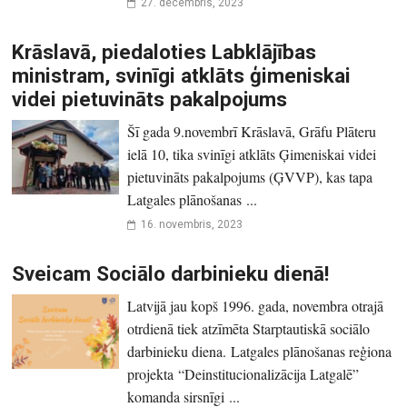
27. decembris, 2023
Krāslavā, piedaloties Labklājības
ministram, svinīgi atklāts ģimeniskai
videi pietuvināts pakalpojums
Šī gada 9.novembrī Krāslavā, Grāfu Plāteru
ielā 10, tika svinīgi atklāts Ģimeniskai videi
pietuvināts pakalpojums (ĢVVP), kas tapa
Latgales plānošanas ...
16. novembris, 2023
Sveicam Sociālo darbinieku dienā!
Latvijā jau kopš 1996. gada, novembra otrajā
otrdienā tiek atzīmēta Starptautiskā sociālo
darbinieku diena. Latgales plānošanas reģiona
projekta “Deinstitucionalizācija Latgalē”
komanda sirsnīgi ...