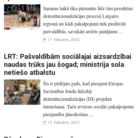
Sarunas laikā tika pārrunāts līdz šim paveiktais
deinstitucionalizācijas procesā Latgales
reģionā un kādi pakalpojumi tiek piedāvāti
pašvaldībās, savukārt atvērts jautājums ...
17. februāris, 2023
LRT: Pašvaldībām sociālajai aizsardzībai
naudas trūks jau šogad; ministrija sola
netiešo atbalstu
Šis ir pēdējais gads, kad pieejami Eiropas
Savienības fondu līdzekļi
deinstitucionalizācijas (DI) projektu
īstenošanai. Taču ieviesto sociālo pakalpojumu
pieejamība jānodrošina ...
15. februāris, 2023