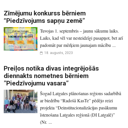
Zīmējumu konkurss bērniem
“Piedzīvojums sapņu zemē”
Tuvojas 1. septembris – jaunu sākumu laiks.
Laiks, kad vēl var nesteidzīgi pasapņot, bet arī
padomāt par mērķiem jaunajam mācību ...
18. augusts, 2023
Preiļos notika divas integrējošās
diennakts nometnes bērniem
”Piedzīvojumu vasara”
Šogad Latgales plānošanas reģions sadarbībā
ar biedrību “Radošā KasTe” pēdējo reizi
projekta “Deinstitucionalizācijas pasākumu
īstenošana Latgales reģionā (DI Latgalē)”
(Nr. ...