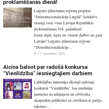
proklamēšanas dienā!
Latgales plānošanas reģiona projekta
“Deinstitucionalizācija Latgalē” kolektīvs
sirsnīgi sveic visus Latvijas Republikas
proklamēšanas 104. gadadienā!
Esam stipri, lepni un vienoti darbos un garā
Latvijai! Latgales plānošanas reģions
“Deinstitucionalizācija ...
17. novembris, 2022
Aicina balsot par radošā konkursa
“Vienlīdzība” iesniegtajiem darbiem
Labklājības ministrijas rīkotajā radošajā
konkursā “Vienlīdzība”, kas mudināja
jauniešus no iekļaujoša un cilvēciska
skatpunkta palūkoties uz cilvēkiem ar garīga
rakstura ...