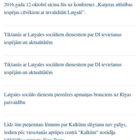
2016.gada 12.oktobrī aicina Jūs uz konferenci „Karjeras attīstības
iespējas cilvēkiem ar invaliditāti Latgalē”.
Tikšanās ar Latgales sociāliem dienestiem par DI ieviešanas
iespējām un aktualitātēm
Tikšanās ar Latgales sociāliem dienestiem par DI ieviešanas
iespējām un aktualitātēm
Latgales sociālo dienestu pieredzes apmaiņas brauciens uz Rīgas
pašvaldību
Līdz šim pieņemtais lēmums par Kalkūnu slēgšanu nav galīgs,
šodien pēc viesošanās aprūpes centrā "Kalkūni" norādīja
labklājības ministrs Jānis Reirs