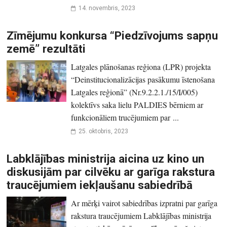
14. novembris, 2023
Zīmējumu konkursa “Piedzīvojums sapņu
zemē” rezultāti
Latgales plānošanas reģiona (LPR) projekta
“Deinstitucionalizācijas pasākumu īstenošana
Latgales reģionā” (Nr.9.2.2.1./15/I/005)
kolektīvs saka lielu PALDIES bērniem ar
funkcionāliem trucējumiem par ...
25. oktobris, 2023
Labklājības ministrija aicina uz kino un
diskusijām par cilvēku ar garīga rakstura
traucējumiem iekļaušanu sabiedrībā
Ar mērķi vairot sabiedrības izpratni par garīga
rakstura traucējumiem Labklājības ministrija