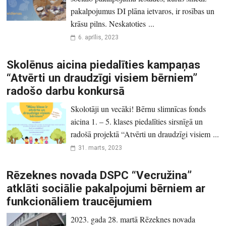
pakalpojumus DI plāna ietvaros, ir rosības un
krāsu pilns. Neskatoties ...
6. aprīlis, 2023
Skolēnus aicina piedalīties kampaņas
“Atvērti un draudzīgi visiem bērniem”
radošo darbu konkursā
Skolotāji un vecāki! Bērnu slimnīcas fonds
aicina 1. – 5. klases piedalīties sirsnīgā un
radošā projektā “Atvērti un draudzīgi visiem ...
31. marts, 2023
Rēzeknes novada DSPC “Vecružina”
atklāti sociālie pakalpojumi bērniem ar
funkcionāliem traucējumiem
2023. gada 28. martā Rēzeknes novada