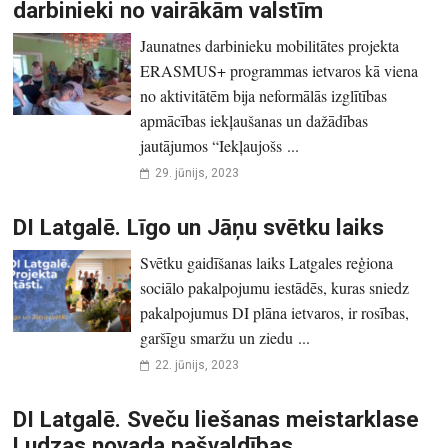
darbinieki no vairākām valstīm
Jaunatnes darbinieku mobilitātes projekta
ERASMUS+ programmas ietvaros kā viena
no aktivitātēm bija neformālās izglītības
apmācības iekļaušanas un dažādības
jautājumos “Iekļaujošs ...
29. jūnijs, 2023
DI Latgalē. Līgo un Jāņu svētku laiks
Svētku gaidīšanas laiks Latgales reģiona
sociālo pakalpojumu iestādēs, kuras sniedz
pakalpojumus DI plāna ietvaros, ir rosības,
garšīgu smaržu un ziedu ...
22. jūnijs, 2023
DI Latgalē. Sveču liešanas meistarklase
Ludzas novada pašvaldības