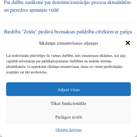
Par dalību sanāksmē par deinstitucionizācijas procesa aktualitātēm
un pieredzes apmaiņas vizītē
Biedrība "Zelda" piedāvā bezmaksas palīdzību cilvēkiem ar garīga
rakstura traucējumiem
Sīkdatņu izmantošanas atļaujas
Lai nodrošinātu pilnvērtīgu šīs vietnes darbību, mēs izmantojam sīkdatnes, kas ļauj
Pašvaldības varēs iesniegt projektus sabiedrībā balstītu
saglabāt informāciju par pārlūkprogrammas darbībām un unikālu lietotāja
identifikatoru. Ja nepiekrītat sīkdatņu izmantošanai, dažas no vietnē piedāvātajām
pakalpojumu izveidei
iespējām var tikt ierobežotas.
Atļaut visas
LM meklēs iespējas no 2018. gada ieviest principu „nauda seko
klientam”
Tikai funkcionālās
Pielāgot izvēli
Labklājības ministrija Latgales plānošanas reģionā pārrunās
sabiedrībā balstītu pakalpojumu ieviešanu
Sīkdatņu lietošana