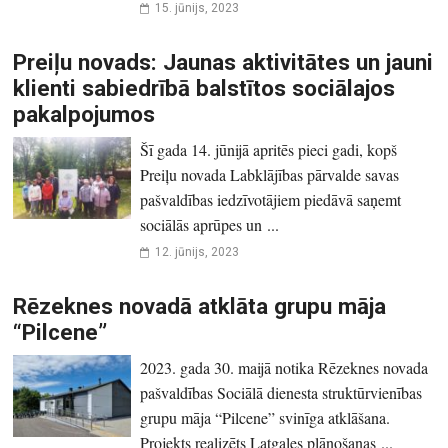
15. jūnijs, 2023
Preiļu novads: Jaunas aktivitātes un jauni
klienti sabiedrībā balstītos sociālajos
pakalpojumos
Šī gada 14. jūnijā apritēs pieci gadi, kopš
Preiļu novada Labklājības pārvalde savas
pašvaldības iedzīvotājiem piedāvā saņemt
sociālās aprūpes un ...
12. jūnijs, 2023
Rēzeknes novadā atklāta grupu māja
“Pilcene”
2023. gada 30. maijā notika Rēzeknes novada
pašvaldības Sociālā dienesta struktūrvienības
grupu māja “Pilcene” svinīga atklāšana.
Projekts realizēts Latgales plānošanas ...