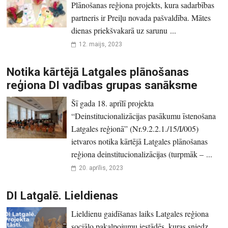
Plānošanas reģiona projekts, kura sadarbības
partneris ir Preiļu novada pašvaldība. Mātes
dienas priekšvakarā uz sarunu ...
12. maijs, 2023
Notika kārtējā Latgales plānošanas
reģiona DI vadības grupas sanāksme
Šī gada 18. aprīlī projekta
“Deinstitucionalizācijas pasākumu īstenošana
Latgales reģionā” (Nr.9.2.2.1./15/I/005)
ietvaros notika kārtējā Latgales plānošanas
reģiona deinstitucionalizācijas (turpmāk – ...
20. aprīlis, 2023
DI Latgalē. Lieldienas
Lieldienu gaidīšanas laiks Latgales reģiona
sociālo pakalpojumu iestādēs, kuras sniedz