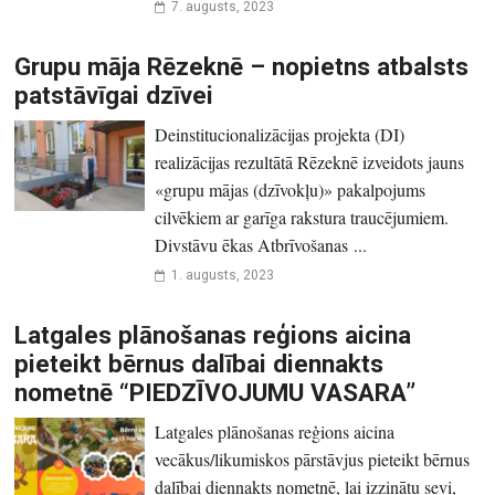
7. augusts, 2023
Grupu māja Rēzeknē – nopietns atbalsts
patstāvīgai dzīvei
Deinstitucionalizācijas projekta (DI)
realizācijas rezultātā Rēzeknē izveidots ­jauns
«grupu mājas (dzīvokļu)» pakalpojums
cilvēkiem ar garīga rakstura traucējumiem.
Divstāvu ēkas Atbrīvošanas ...
1. augusts, 2023
Latgales plānošanas reģions aicina
pieteikt bērnus dalībai diennakts
nometnē “PIEDZĪVOJUMU VASARA”
Latgales plānošanas reģions aicina
vecākus/likumiskos pārstāvjus pieteikt bērnus
dalībai diennakts nometnē, lai izzinātu sevi,