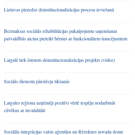
Lietuvas pieredze deinstitucionalizācijas procesa ieviešanā
Bezmaksas sociālās rehabilitācijas pakalpojumu saņemšanai
pašvaldībās aicina pieteikt bērnus ar funkcionāliem traucējumiem
Latgalē tiek īstenots deinstitucionalizācijas projekts (video)
Sociālo dienestu pārstāvju tikšanās
Latgales reģiona uzņēmēji pozitīvi vērtē iespēju nodarbināt
cilvēkus ar invaliditāti
Sociālās integrācijas valsts aģentūra un Rēzeknes novada dome