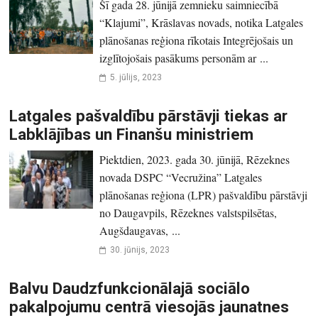
Šī gada 28. jūnijā zemnieku saimniecībā
“Klajumi”, Krāslavas novads, notika Latgales
plānošanas reģiona rīkotais Integrējošais un
izglītojošais pasākums personām ar ...
5. jūlijs, 2023
Latgales pašvaldību pārstāvji tiekas ar
Labklājības un Finanšu ministriem
Piektdien, 2023. gada 30. jūnijā, Rēzeknes
novada DSPC “Vecružina” Latgales
plānošanas reģiona (LPR) pašvaldību pārstāvji
no Daugavpils, Rēzeknes valstspilsētas,
Augšdaugavas, ...
30. jūnijs, 2023
Balvu Daudzfunkcionālajā sociālo
pakalpojumu centrā viesojās jaunatnes