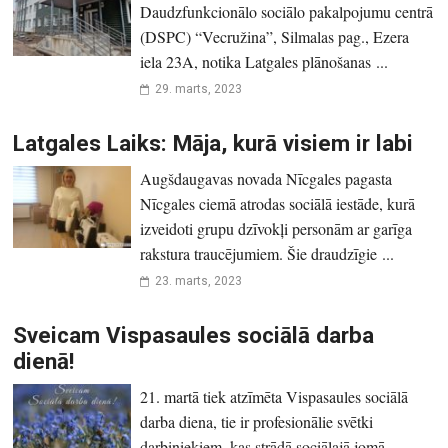
Daudzfunkcionālo sociālo pakalpojumu centrā
(DSPC) “Vecružina”, Silmalas pag., Ezera
iela 23A, notika Latgales plānošanas ...
29. marts, 2023
Latgales Laiks: Māja, kurā visiem ir labi
Augšdaugavas novada Nīcgales pagasta
Nīcgales ciemā atrodas sociālā iestāde, kurā
izveidoti grupu dzīvokļi personām ar garīga
rakstura traucējumiem. Šie draudzīgie ...
23. marts, 2023
Sveicam Vispasaules sociālā darba
dienā!
21. martā tiek atzīmēta Vispasaules sociālā
darba diena, tie ir profesionālie svētki
darbiniekiem, kas strādā sociālajā jomā.