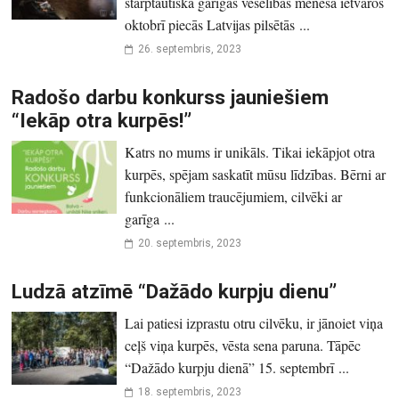
starptautiskā garīgās veselības mēneša ietvaros
oktobrī piecās Latvijas pilsētās ...
26. septembris, 2023
Radošo darbu konkurss jauniešiem
“Iekāp otra kurpēs!”
Katrs no mums ir unikāls. Tikai iekāpjot otra
kurpēs, spējam saskatīt mūsu līdzības. Bērni ar
funkcionāliem traucējumiem, cilvēki ar
garīga ...
20. septembris, 2023
Ludzā atzīmē “Dažādo kurpju dienu”
Lai patiesi izprastu otru cilvēku, ir jānoiet viņa
ceļš viņa kurpēs, vēsta sena paruna. Tāpēc
“Dažādo kurpju dienā” 15. septembrī ...
18. septembris, 2023