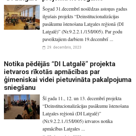
Šogad 31.decembrī noslēdzas astoņus gadus
ilgušais projekts “Deinstitucionalizācijas
pasākumu īstenošana Latgales reģionā (DI
Latgalē)” (Nr.9.2.2.1./15/I/005). Par godu
paveiktajiem darbiem 19.decembrī ...
29. decembris, 2023
Notika pēdējās “DI Latgalē” projekta
ietvaros rīkotās apmācības par
ģimeniskai videi pietuvināta pakalpojuma
sniegšanu
Šī gada 11., 12. un 13. decembrī projekta
“Deinstitucionalizācijas pasākumu īstenošana
Latgales reģionā (DI Latgalē)”
(Nr.9.2.2.1./15/I/005) ietvaros notika
apmācības Latgales ...