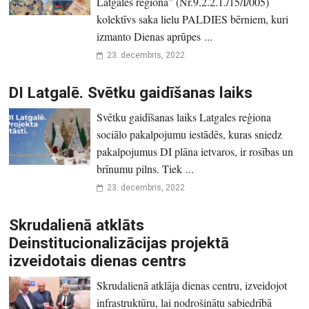
Latgales reģionā” (Nr.9.2.2.1./15/I/005)
kolektīvs saka lielu PALDIES bērniem, kuri
izmanto Dienas aprūpes ...
23. decembris, 2022
DI Latgalē. Svētku gaidīšanas laiks
Svētku gaidīšanas laiks Latgales reģiona
sociālo pakalpojumu iestādēs, kuras sniedz
pakalpojumus DI plāna ietvaros, ir rosības un
brīnumu pilns. Tiek ...
23. decembris, 2022
Skrudalienā atklāts
Deinstitucionalizācijas projektā
izveidotais dienas centrs
Skrudalienā atklāja dienas centru, izveidojot
infrastruktūru, lai nodrošinātu sabiedrībā