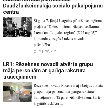
Daudzfunkcionālajā sociālo pakalpojumu
centrā
Šī gada 7. jūnijā Latgales plānošanas reģiona
projekta “Deinstitucionalizācijas pasākumu
īstenošana Latgales reģionā (DI Latgalē)”
komanda viesojās Ludzas novada
pašvaldības ...
19. jūnijs, 2023
LR1: Rēzeknes novadā atvērta grupu
māja personām ar garīga rakstura
traucējumiem
Rēzeknes novada Pilcenē maija beigās atklāta
grupu māja personām ar garīga rakstura
traucējumiem. Tā paredzēta cilvēkiem, kuriem
ir grūtības dzīvot ...