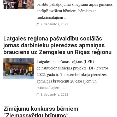
balstītu pakalpojumu sniegšanu ārpus ģimenes
aprūpē esošiem bērniem, bērniem ar
funkcionālajiem ...
9. decembris, 2022
Latgales reģiona pašvaldību sociālās
jomas darbinieku pieredzes apmaiņas
brauciens uz Zemgales un Rīgas reģionu
Latgales plānošanas reģions (LPR)
deinstitucionalizācijas projekta (DI) ietvaros
2022. gada 6.-7. decembrī rīkoja pieredzes
apmaiņas braucienu 20 esošajiem un
potenciālajiem ...
8. decembris, 2022
Zīmējumu konkurss bērniem
“Ziemassvētku brīnums”