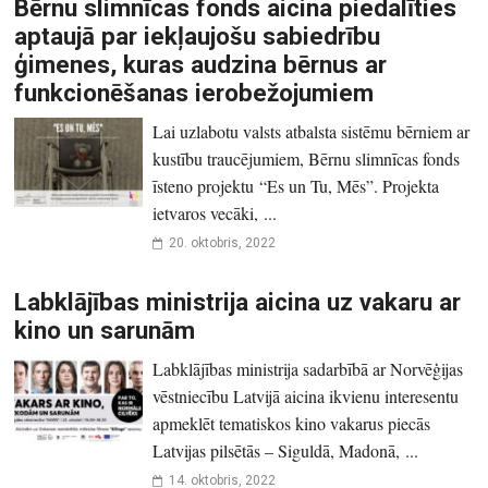
Bērnu slimnīcas fonds aicina piedalīties
aptaujā par iekļaujošu sabiedrību
ģimenes, kuras audzina bērnus ar
funkcionēšanas ierobežojumiem
Lai uzlabotu valsts atbalsta sistēmu bērniem ar
kustību traucējumiem, Bērnu slimnīcas fonds
īsteno projektu “Es un Tu, Mēs”. Projekta
ietvaros vecāki, ...
20. oktobris, 2022
Labklājības ministrija aicina uz vakaru ar
kino un sarunām
Labklājības ministrija sadarbībā ar Norvēģijas
vēstniecību Latvijā aicina ikvienu interesentu
apmeklēt tematiskos kino vakarus piecās
Latvijas pilsētās – Siguldā, Madonā, ...
14. oktobris, 2022