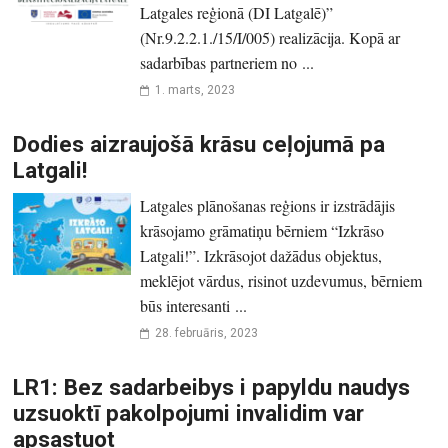
Latgales reģionā (DI Latgalē)”
(Nr.9.2.2.1./15/I/005) realizācija. Kopā ar
sadarbības partneriem no ...
1. marts, 2023
Dodies aizraujošā krāsu ceļojumā pa
Latgali!
Latgales plānošanas reģions ir izstrādājis
krāsojamo grāmatiņu bērniem “Izkrāso
Latgali!”. Izkrāsojot dažādus objektus,
meklējot vārdus, risinot uzdevumus, bērniem
būs interesanti ...
28. februāris, 2023
LR1: Bez sadarbeibys i papyldu naudys
uzsuoktī pakolpojumi invalidim var
apsastuot