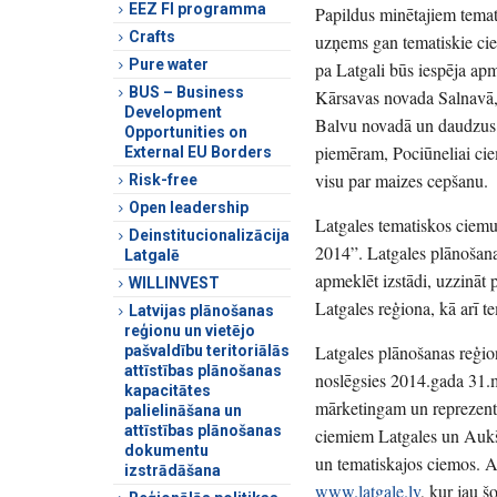
EEZ FI programma
Papildus minētajiem temat
Crafts
uzņems gan tematiskie ciem
Pure water
pa Latgali būs iespēja a
BUS – Business
Kārsavas novada Salnavā,
Development
Balvu novadā un daudzus ci
Opportunities on
piemēram, Pociūneliai cie
External EU Borders
visu par maizes cepšanu.
Risk-free
Open leadership
Latgales tematiskos ciemu 
Deinstitucionalizācija
2014”. Latgales plānošana
Latgalē
apmeklēt izstādi, uzzināt 
WILLINVEST
Latgales reģiona, kā arī 
Latvijas plānošanas
reģionu un vietējo
Latgales plānošanas reģion
pašvaldību teritoriālās
attīstības plānošanas
noslēgsies 2014.gada 31.ma
kapacitātes
mārketingam un reprezentāc
palielināšana un
attīstības plānošanas
ciemiem Latgales un Aukšat
dokumentu
un tematiskajos ciemos. Ap
izstrādāšana
www.latgale.lv
, kur jau š