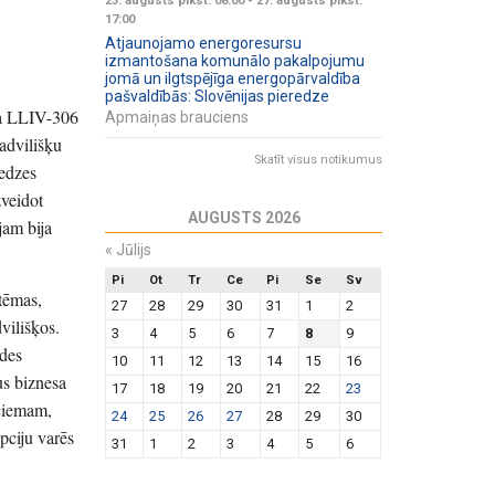
23. augusts plkst. 08:00
-
27. augusts plkst.
17:00
Atjaunojamo energoresursu
izmantošana komunālo pakalpojumu
jomā un ilgtspējīga energopārvaldība
pašvaldībās: Slovēnijas pieredze
ta LLIV-306
Apmaiņas brauciens
advilišķu
Skatīt visus notikumus
redzes
zveidot
AUGUSTS 2026
jam bija
«
Jūlijs
Pi
Ot
Tr
Ce
Pi
Se
Sv
 tēmas,
27
28
29
30
31
1
2
vilišķos.
3
4
5
6
7
8
9
ādes
10
11
12
13
14
15
16
s biznesa
17
18
19
20
21
22
23
 ciemam,
24
25
26
27
28
29
30
pciju varēs
31
1
2
3
4
5
6