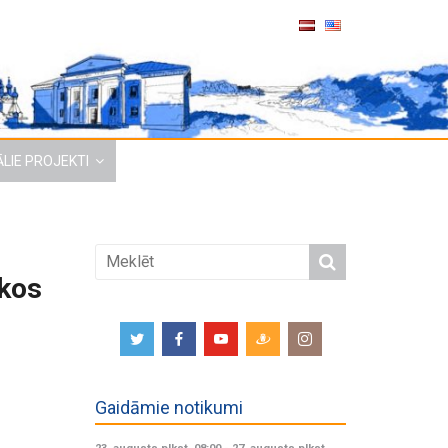
LIE PROJEKTI
skos
Gaidāmie notikumi