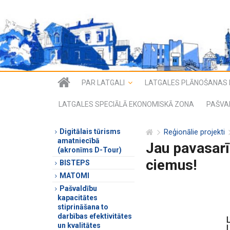
PAR LATGALI
LATGALES PLĀNOŠANAS 
LATGALES SPECIĀLĀ EKONOMISKĀ ZONA
PAŠVA
Digitālais tūrisms
Reģionālie projekti
amatniecībā
Jau pavasarī
(akronīms D-Tour)
ciemus!
BISTEPS
MATOMI
Pašvaldību
kapacitātes
stiprināšana to
darbības efektivitātes
un kvalitātes