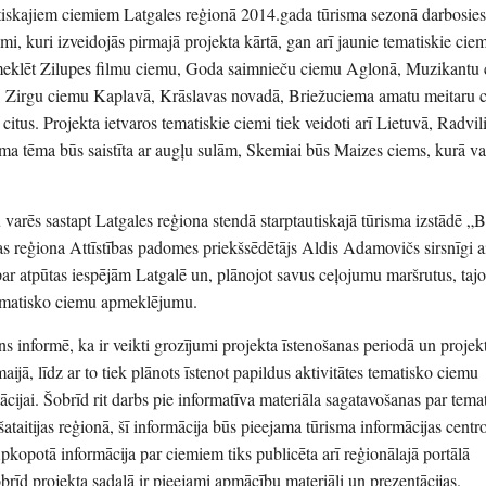
iskajiem ciemiem Latgales reģionā 2014.gada tūrisma sezonā darbosies 
i, kuri izveidojās pirmajā projekta kārtā, gan arī jaunie tematiskie ciem
pmeklēt Zilupes filmu ciemu, Goda saimnieču ciemu Aglonā, Muzikantu
 Zirgu ciemu Kaplavā, Krāslavas novadā, Briežuciema amatu meitaru 
tus. Projekta ietvaros tematiskie ciemi tiek veidoti arī Lietuvā, Radvil
ma tēma būs saistīta ar augļu sulām, Skemiai būs Maizes ciems, kurā va
varēs sastapt Latgales reģiona stendā starptautiskajā tūrisma izstādē „B
s reģiona Attīstības padomes priekšsēdētājs Aldis Adamovičs sirsnīgi a
par atpūtas iespējām Latgalē un, plānojot savus ceļojumu maršrutus, tajo
tematisko ciemu apmeklējumu.
s informē, ka ir veikti grozījumi projekta īstenošanas periodā un projek
ijā, līdz ar to tiek plānots īstenot papildus aktivitātes tematisko ciemu
ijai. Šobrīd rit darbs pie informatīva materiāla sagatavošanas par tema
aitijas reģionā, šī informācija būs pieejama tūrisma informācijas centro
kopotā informācija par ciemiem tiks publicēta arī reģionālajā portālā
obrīd projekta sadaļā ir pieejami apmācību materiāli un prezentācijas.