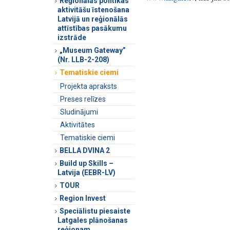
Reģionālās politikas
aktivitāšu īstenošana
Latvijā un reģionālās
attīstības pasākumu
izstrāde
„Museum Gateway”
(Nr. LLB-2-208)
Tematiskie ciemi
Projekta apraksts
Preses relīzes
Sludinājumi
Aktivitātes
Tematiskie ciemi
BELLA DVINA 2
Build up Skills –
Latvija (EEBR-LV)
TOUR
Region Invest
Speciālistu piesaiste
Latgales plānošanas
reģionam