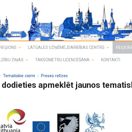
REĢIONS
LATGALES UZŅĒMĒJDARBĪBAS CENTRS
REĢIONĀ
LDĪBU ZIŅAS
TAKSOMETRU LICENCĒŠANA
KONTAKTI
Tematiskie ciemi
Preses relīzes
 dodieties apmeklēt jaunos temati