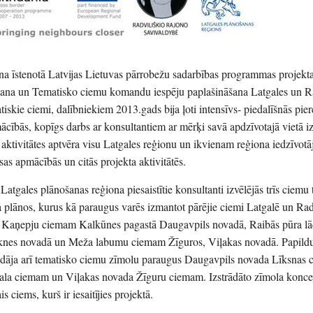
ona īstenotā Latvijas Lietuvas pārrobežu sadarbības programmas projek
tīšana un Tematisko ciemu komandu iespēju paplašināšana Latgales un R
skie ciemi, dalībniekiem 2013.gads bija ļoti intensīvs- piedalīšnās pie
cībās, kopīgs darbs ar konsultantiem ar mērķi savā apdzīvotajā vietā i
aktivitātes aptvēra visu Latgales reģionu un ikvienam reģiona iedzīvotā
sas apmācībās un citās projekta aktivitātēs.
tgales plānošanas reģiona piesaistītie konsultanti izvēlējās trīs ciemu
esa plānos, kurus kā paraugus varēs izmantot pārējie ciemi Latgalē un Rad
āts Kaņepju ciemam Kalkūnes pagastā Daugavpils novadā, Raibās pūra l
knes novadā un Meža labumu ciemam Žīguros, Viļakas novadā. Papildu
rādāja arī tematisko ciemu zīmolu paraugus Daugavpils novada Līksnas
la ciemam un Viļakas novada Žīguru ciemam. Izstrādāto zīmola konce
s ciems, kurš ir iesaitījies projektā.