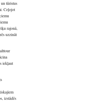
un tūristus
i. Ceļojot
 ciemu
ciemu
išķu rajonā,
rēs uzzināt
alttour
icina
s iekļaut
ts
tiskajiem
s, izstādēs