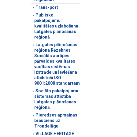
Trans-port
Publisko
pakalpojumu
kvalitātes uzlabošana
Latgales plānošanas
reģionā
Latgales plānošanas
reģiona Rēzeknes
Sociālās aprūpes
pārvaldes kvalitātes
vadības sistēmas
izstrāde un ieviešana
atbilstoši ISO
9001:2008 standartam
Sociālo pakalpojumu
sistēmas attīstība
Latgales plānošanas
reģionā
Pieredzes apmaiņas
brauciens uz
Trondelāgu
VILLAGE HERITAGE