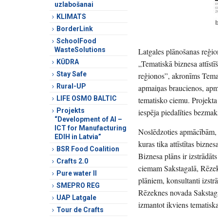
uzlabošanai
KLIMATS
BorderLink
SchoolFood
WasteSolutions
Latgales plānošanas reģi
KŪDRA
„Tematiskā biznesa attīs
Stay Safe
reģionos”, akronīms Temati
Rural-UP
apmaiņas braucienos, apmā
LIFE OSMO BALTIC
tematisko ciemu. Projekta 
Projekts
iespēja piedalīties bezmak
“Development of AI –
ICT for Manufacturing
Noslēdzoties apmācībām, La
EDIH in Latvia”
kuras tika attīstītas bizn
BSR Food Coalition
Biznesa plāns ir izstrād
Crafts 2.0
ciemam Sakstagalā, Rēze
Pure water II
plāniem, konsultanti izst
SMEPRO REG
Rēzeknes novada Sakstaga
UAP Latgale
izmantot ikviens tematiskai
Tour de Crafts