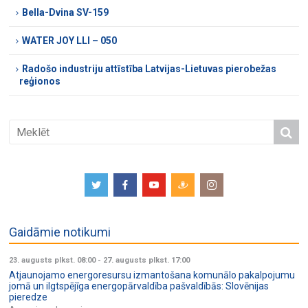
Bella-Dvina SV-159
WATER JOY LLI – 050
Radošo industriju attīstība Latvijas-Lietuvas pierobežas
reģionos
Gaidāmie notikumi
23. augusts plkst. 08:00
-
27. augusts plkst. 17:00
Atjaunojamo energoresursu izmantošana komunālo pakalpojumu
jomā un ilgtspējīga energopārvaldība pašvaldībās: Slovēnijas
pieredze