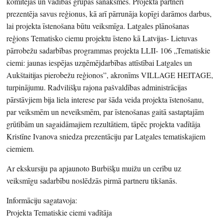
komitejas un vadības grupas sanāksmēs. Projekta partneri
prezentēja savus reģionus, kā arī pārrunāja kopīgi darāmos darbus,
lai projekta īstenošana būtu veiksmīga. Latgales plānošanas
reģions Tematisko ciemu projektu īsteno kā Latvijas- Lietuvas
pārrobežu sadarbības programmas projekta LLII- 106 „Tematiskie
ciemi: jaunas iespējas uzņēmējdarbības attīstībai Latgales un
Aukštaitijas pierobežu reģionos”, akronīms VILLAGE HEITAGE,
turpinājumu. Radvilišķu rajona pašvaldības administrācijas
pārstāvjiem bija liela interese par šāda veida projekta īstenošanu,
par veiksmēm un neveiksmēm, par īstenošanas gaitā sastaptajām
grūtībām un sagaidāmajiem rezultātiem, tāpēc projekta vadītāja
Kristīne Ivanova sniedza prezentāciju par Latgales tematiskajiem
ciemiem.
Ar ekskursiju pa apjaunoto Burbišķu muižu un cerību uz
veiksmīgu sadarbību noslēdzās pirmā partneru tikšanās.
Informāciju sagatavoja:
Projekta Tematiskie ciemi vadītāja