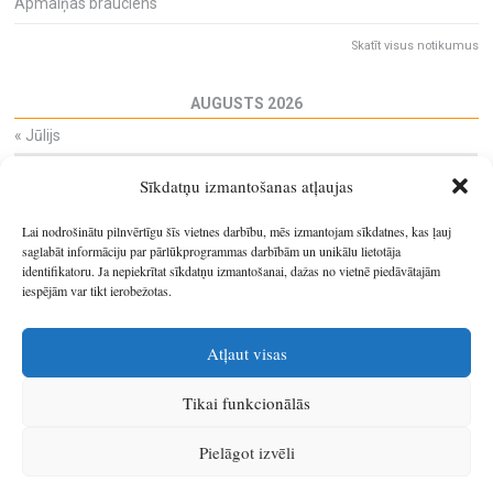
Apmaiņas brauciens
Skatīt visus notikumus
AUGUSTS 2026
«
Jūlijs
Pi
Ot
Tr
Ce
Pi
Se
Sv
Sīkdatņu izmantošanas atļaujas
27
28
29
30
31
1
2
3
4
5
6
7
8
9
Lai nodrošinātu pilnvērtīgu šīs vietnes darbību, mēs izmantojam sīkdatnes, kas ļauj
10
11
12
13
14
15
16
saglabāt informāciju par pārlūkprogrammas darbībām un unikālu lietotāja
identifikatoru. Ja nepiekrītat sīkdatņu izmantošanai, dažas no vietnē piedāvātajām
17
18
19
20
21
22
23
iespējām var tikt ierobežotas.
24
25
26
27
28
29
30
31
1
2
3
4
5
6
Atļaut visas
Tikai funkcionālās
© 2026
Latgales plānošanas reģions
.
Pielāgot izvēli
Izstrādātājs
SIA Info
.