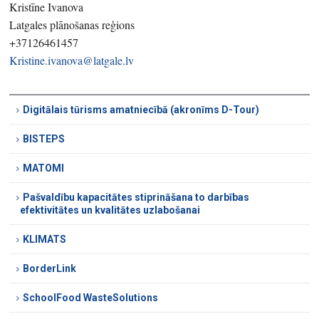
Kristīne Ivanova
Latgales plānošanas reģions
+37126461457
Kristine.ivanova@latgale.lv
Digitālais tūrisms amatniecībā (akronīms D-Tour)
BISTEPS
MATOMI
Pašvaldību kapacitātes stiprināšana to darbības
efektivitātes un kvalitātes uzlabošanai
KLIMATS
BorderLink
SchoolFood WasteSolutions