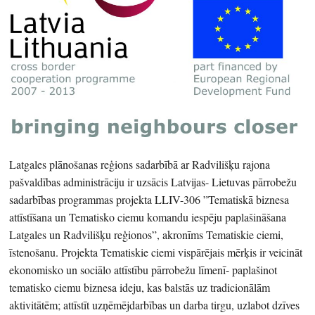
Latgales plānošanas reģions sadarbībā ar Radvilišķu rajona
pašvaldības administrāciju ir uzsācis Latvijas- Lietuvas pārrobežu
sadarbības programmas projekta LLIV-306 ”Tematiskā biznesa
attīstīšana un Tematisko ciemu komandu iespēju paplašināšana
Latgales un Radvilišķu reģionos”, akronīms Tematiskie ciemi,
īstenošanu. Projekta Tematiskie ciemi vispārējais mērķis ir veicināt
ekonomisko un sociālo attīstību pārrobežu līmenī- paplašinot
tematisko ciemu biznesa ideju, kas balstās uz tradicionālām
aktivitātēm; attīstīt uzņēmējdarbības un darba tirgu, uzlabot dzīves