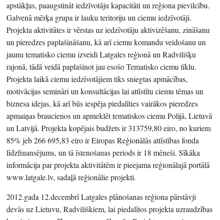
apstākļus, paaugstināt iedzīvotāju kapacitāti un reģiona pievilcību.
Galvenā mērķa grupa ir lauku teritoriju un ciemu iedzīvotāji.
Projekta aktivitātes ir vērstas uz iedzīvotāju aktivizēšanu, zināšanu
un pieredzes paplašināšanu, kā arī ciemu komandu veidošanu un
jaunu tematisko ciemu izveidi Latgales reģionā un Radvilišķu
rajonā, tādā veidā paplašinot jau esošo Tematisko ciemu tīklu.
Projekta laikā ciemu iedzīvotājiem tiks sniegtas apmācības,
motivācijas semināri un konsultācijas lai attīstītu ciemu tēmas un
biznesa idejas, kā arī būs iespēja piedalīties vairākos pieredzes
apmaiņas braucienos un apmeklēt tematiskos ciemu Polijā, Lietuvā
un Latvijā. Projekta kopējais budžets ir 313759,80 eiro, no kuriem
85% jeb 266 695,83 eiro ir Eiropas Reģionālās attīstības fonda
līdzfinansējums, un tā īstenošanas periods ir 18 mēneši. Sīkāka
informācija par projekta aktivitātēm ir pieejama reģionālajā portālā
www.latgale.lv, sadaļā reģionālie projekti.
2012.gada 12.decembrī Latgales plānošanas reģiona pārstāvji
devās uz Lietuvu, Radviliškiem, lai piedalītos projekta uzraudzības