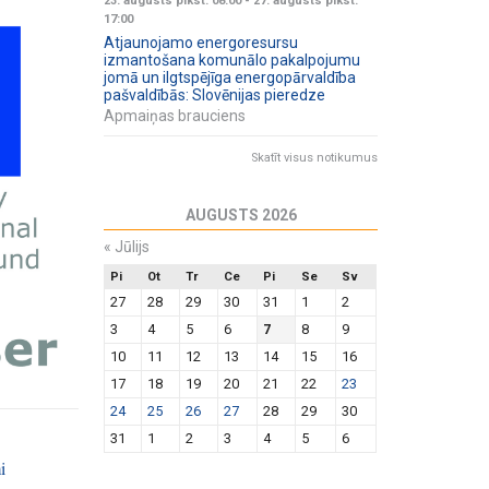
23. augusts plkst. 08:00
-
27. augusts plkst.
17:00
Atjaunojamo energoresursu
izmantošana komunālo pakalpojumu
jomā un ilgtspējīga energopārvaldība
pašvaldībās: Slovēnijas pieredze
Apmaiņas brauciens
Skatīt visus notikumus
AUGUSTS 2026
«
Jūlijs
Pi
Ot
Tr
Ce
Pi
Se
Sv
27
28
29
30
31
1
2
3
4
5
6
7
8
9
10
11
12
13
14
15
16
17
18
19
20
21
22
23
24
25
26
27
28
29
30
31
1
2
3
4
5
6
i