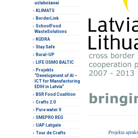
uzlabošanai
KLIMATS
BorderLink
SchoolFood
WasteSolutions
KŪDRA
Stay Safe
Rural-UP
LIFE OSMO BALTIC
Projekts
“Development of AI –
ICT for Manufacturing
EDIH in Latvia”
BSR Food Coalition
Crafts 2.0
Pure water II
SMEPRO REG
UAP Latgale
Projekta apraks
Tour de Crafts