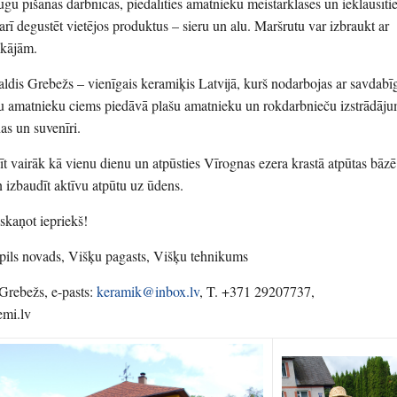
gu pīšanas darbnīcas, piedalīties amatnieku meistarklasēs un ieklausīti
rī degustēt vietējos produktus – sieru un alu. Maršrutu var izbraukt ar
 kājām.
ldis Grebežs – vienīgais keramiķis Latvijā, kurš nodarbojas ar savdabī
ķu amatnieku ciems piedāvā plašu amatnieku un rokdarbnieču izstrādāju
nas un suvenīri.
t vairāk kā vienu dienu un atpūsties Vīrognas ezera krastā atpūtas bāz
 izbaudīt aktīvu atpūtu uz ūdens.
skaņot iepriekš!
pils novads, Višķu pagasts, Višķu tehnikums
 Grebežs, e-pasts:
keramik@inbox.lv
, T. +371 29207737,
emi.lv