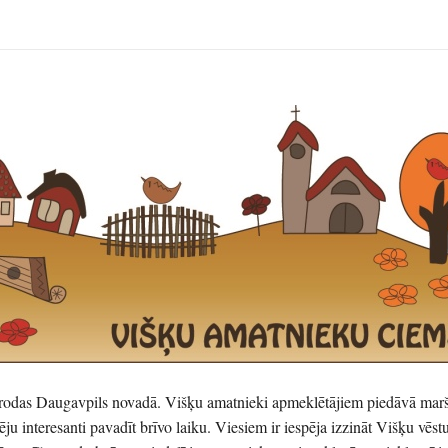
rodas Daugavpils novadā. Višķu amatnieki apmeklētājiem piedāvā marš
ēju interesanti pavadīt brīvo laiku. Viesiem ir iespēja izzināt Višķu vēstu