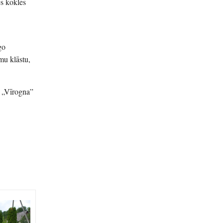
es kokles
go
mu klāstu,
ē „Vīrogna”