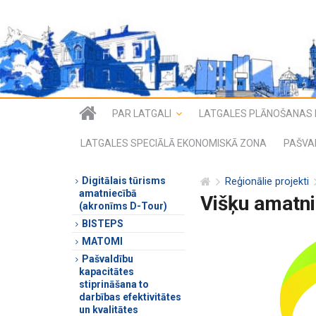
PAR LATGALI
LATGALES PLĀNOŠANAS 
LATGALES SPECIĀLĀ EKONOMISKĀ ZONA
PAŠVA
Digitālais tūrisms
Reģionālie projekti
amatniecībā
Višķu amatn
(akronīms D-Tour)
BISTEPS
MATOMI
Pašvaldību
kapacitātes
stiprināšana to
darbības efektivitātes
un kvalitātes