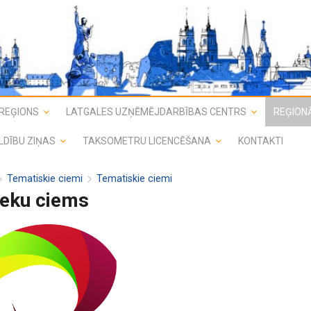
REĢIONS
LATGALES UZŅĒMĒJDARBĪBAS CENTRS
REĢIONĀ
LDĪBU ZIŅAS
TAKSOMETRU LICENCĒŠANA
KONTAKTI
Tematiskie ciemi
Tematiskie ciemi
ieku ciems