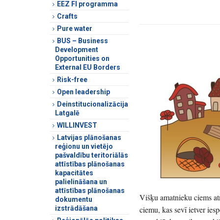
EEZ FI programma
Crafts
Pure water
BUS – Business
Development
Opportunities on
External EU Borders
Risk-free
Open leadership
Deinstitucionalizācija
Latgalē
WILLINVEST
Latvijas plānošanas
reģionu un vietējo
pašvaldību teritoriālās
attīstības plānošanas
kapacitātes
palielināšana un
attīstības plānošanas
Višķu amatnieku ciems at
dokumentu
ciemu, kas sevī ietver iesp
izstrādāšana