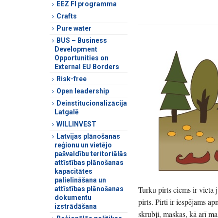
EEZ FI programma
Crafts
Pure water
BUS – Business
Development
Opportunities on
External EU Borders
Risk-free
Open leadership
Deinstitucionalizācija
Latgalē
WILLINVEST
Latvijas plānošanas
reģionu un vietējo
pašvaldību teritoriālās
attīstības plānošanas
kapacitātes
palielināšana un
Turku pirts ciems ir vieta
attīstības plānošanas
dokumentu
pirts. Pirti ir iespējams a
izstrādāšana
skrubji, maskas, kā arī ma