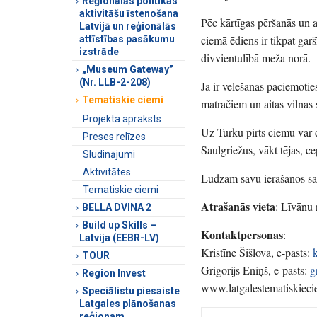
Reģionālās politikas
aktivitāšu īstenošana
Pēc kārtīgas pēršanās un a
Latvijā un reģionālās
ciemā ēdiens ir tikpat gar
attīstības pasākumu
izstrāde
divvientulībā meža norā.
„Museum Gateway”
(Nr. LLB-2-208)
Ja ir vēlēšanās paciemotie
Tematiskie ciemi
matračiem un aitas vilnas
Projekta apraksts
Uz Turku pirts ciemu var 
Preses relīzes
Saulgriežus, vākt tējas, ce
Sludinājumi
Aktivitātes
Lūdzam savu ierašanos sa
Tematiskie ciemi
Atrašanās vieta
: Līvānu 
BELLA DVINA 2
Build up Skills –
Kontaktpersonas
:
Latvija (EEBR-LV)
Kristīne Šišlova, e-pasts:
TOUR
Grigorijs Eniņš, e-pasts:
g
Region Invest
www.latgalestematiskieci
Speciālistu piesaiste
Latgales plānošanas
reģionam