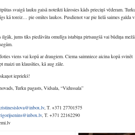
tpūtas svaigā lauku gaisā noteikti kārosies kāds prieciņš vēderam. Turku
šīgs kā toreiz… pie omītes laukos. Pusdienot var pie lielā saimes galda va
s ilgāk, jums tiks piedāvāta omulīga istabiņa pirtsaugšā vai būdiņa mežā
 segām.
doties viens vai kopā ar draugiem. Ciema saimniece aicina kopā svinēt
pt maizi un klausīties, kā aug zāle.
skaņot iepriekš!
novads, Turku pagasts, Vidsala, “Vidussala”
kristinesislova@inbox.lv
, T. +371 27701575
rigorijsenins@inbox.lv
, T. +371 22162290
emi.lv