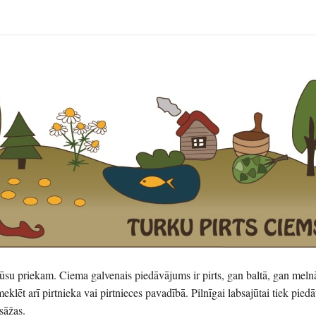
 jūsu priekam. Ciema galvenais piedāvājums ir pirts, gan baltā, gan mel
pmeklēt arī pirtnieka vai pirtnieces pavadībā. Pilnīgai labsajūtai tiek piedā
sāžas.