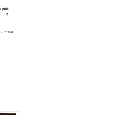
 pirts
i arī
 ar siena