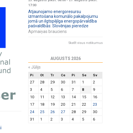
23. augusts plkst. 08:00
-
27. augusts plkst.
17:00
Atjaunojamo energoresursu
izmantošana komunālo pakalpojumu
jomā un ilgtspējīga energopārvaldība
pašvaldībās: Slovēnijas pieredze
Apmaiņas brauciens
Skatīt visus notikumus
AUGUSTS 2026
«
Jūlijs
Pi
Ot
Tr
Ce
Pi
Se
Sv
27
28
29
30
31
1
2
3
4
5
6
7
8
9
10
11
12
13
14
15
16
17
18
19
20
21
22
23
24
25
26
27
28
29
30
31
1
2
3
4
5
6
i