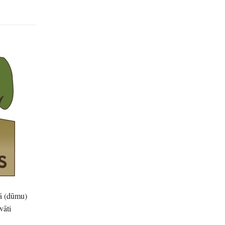
nā (dūmu)
vāti