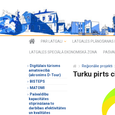
PAR LATGALI
LATGALES PLĀNOŠANAS 
LATGALES SPECIĀLĀ EKONOMISKĀ ZONA
PAŠVA
Digitālais tūrisms
Reģionālie projekti
amatniecībā
Turku pirts 
(akronīms D-Tour)
BISTEPS
MATOMI
Pašvaldību
kapacitātes
stiprināšana to
darbības efektivitātes
un kvalitātes