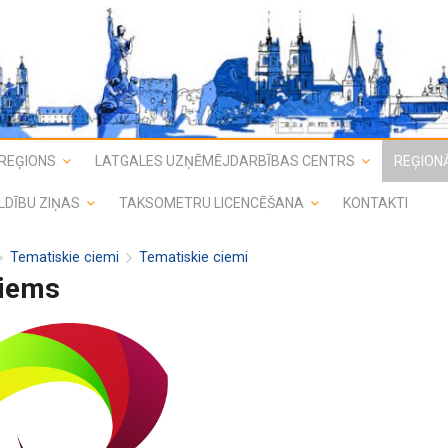
REĢIONS
LATGALES UZŅĒMĒJDARBĪBAS CENTRS
REĢIONĀ
LDĪBU ZIŅAS
TAKSOMETRU LICENCĒŠANA
KONTAKTI
Tematiskie ciemi
Tematiskie ciemi
ciems