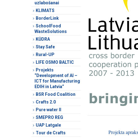
uzlabošanai
KLIMATS
BorderLink
SchoolFood
WasteSolutions
KŪDRA
Stay Safe
Rural-UP
LIFE OSMO BALTIC
Projekts
“Development of AI –
ICT for Manufacturing
EDIH in Latvia”
BSR Food Coalition
Crafts 2.0
Pure water II
SMEPRO REG
UAP Latgale
Projekta apraks
Tour de Crafts