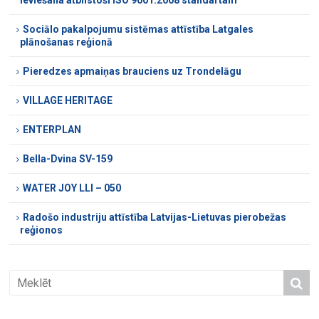
ieviešana atbilstoši ISO 9001:2008 standartam
Sociālo pakalpojumu sistēmas attīstība Latgales
plānošanas reģionā
Pieredzes apmaiņas brauciens uz Trondelāgu
VILLAGE HERITAGE
ENTERPLAN
Bella-Dvina SV-159
WATER JOY LLI – 050
Radošo industriju attīstība Latvijas-Lietuvas pierobežas
reģionos