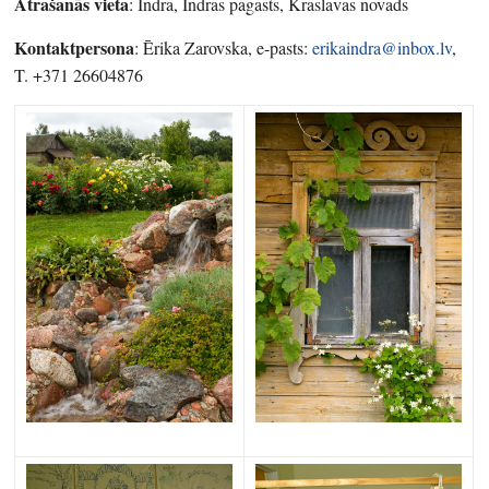
Atrašanās vieta
: Indra, Indras pagasts, Krāslavas novads
Kontaktpersona
: Ērika Zarovska, e-pasts:
erikaindra@inbox.lv
,
T. +371 26604876