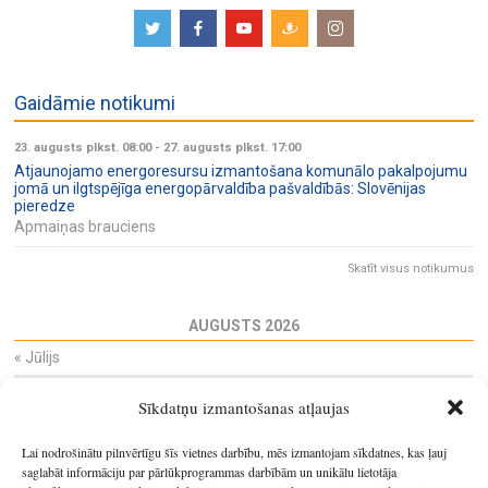
Gaidāmie notikumi
23. augusts plkst. 08:00
-
27. augusts plkst. 17:00
Atjaunojamo energoresursu izmantošana komunālo pakalpojumu
jomā un ilgtspējīga energopārvaldība pašvaldībās: Slovēnijas
pieredze
Apmaiņas brauciens
Skatīt visus notikumus
AUGUSTS 2026
«
Jūlijs
Pi
Ot
Tr
Ce
Pi
Se
Sv
Sīkdatņu izmantošanas atļaujas
27
28
29
30
31
1
2
3
4
5
6
7
8
9
Lai nodrošinātu pilnvērtīgu šīs vietnes darbību, mēs izmantojam sīkdatnes, kas ļauj
10
11
12
13
14
15
16
saglabāt informāciju par pārlūkprogrammas darbībām un unikālu lietotāja