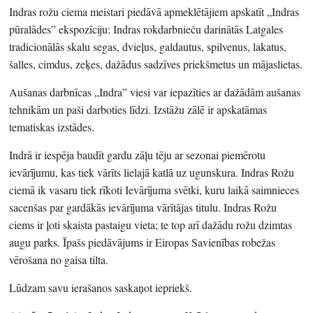
Indras rožu ciema meistari piedāvā apmeklētājiem apskatīt „Indras
pūralādes” ekspozīciju: Indras rokdarbnieču darinātās Latgales
tradicionālās skalu segas, dvieļus, galdautus, spilvenus, lakatus,
šalles, cimdus, zeķes, dažādus sadzīves priekšmetus un mājaslietas.
Aušanas darbnīcas „Indra” viesi var iepazīties ar dažādām aušanas
tehnikām un paši darboties līdzi. Izstāžu zālē ir apskatāmas
tematiskas izstādes.
Indrā ir iespēja baudīt gardu zāļu tēju ar sezonai piemērotu
ievārījumu, kas tiek vārīts lielajā katlā uz ugunskura. Indras Rožu
ciemā ik vasaru tiek rīkoti Ievārījuma svētki, kuru laikā saimnieces
sacenšas par gardākās ievārījuma vārītājas titulu. Indras Rožu
ciems ir ļoti skaista pastaigu vieta; te top arī dažādu rožu dzimtas
augu parks. Īpašs piedāvājums ir Eiropas Savienības robežas
vērošana no gaisa tilta.
Lūdzam savu ierašanos saskaņot iepriekš.