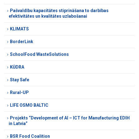
Pašvaldību kapacitātes stiprināšana to darbības
efektivitātes un kvalitātes uzlabošanai
KLIMATS
BorderLink
SchoolFood WasteSolutions
KŪDRA
Stay Safe
Rural-UP
LIFE OSMO BALTIC
Projekts “Development of AI – ICT for Manufacturing EDIH
in Latvia”
BSR Food Coalition