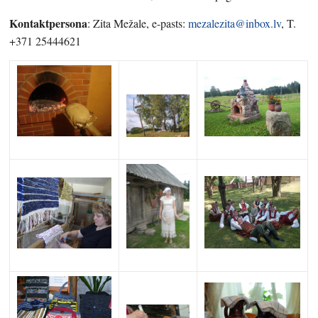
Kontaktpersona
: Zita Mežale, e-pasts:
mezalezita@inbox.lv
, T.
+371 25444621