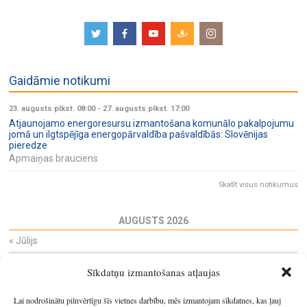
Gaidāmie notikumi
23. augusts plkst. 08:00
-
27. augusts plkst. 17:00
Atjaunojamo energoresursu izmantošana komunālo pakalpojumu
jomā un ilgtspējīga energopārvaldība pašvaldībās: Slovēnijas
pieredze
Apmaiņas brauciens
Skatīt visus notikumus
AUGUSTS 2026
«
Jūlijs
Pi
Ot
Tr
Ce
Pi
Se
Sv
Sīkdatņu izmantošanas atļaujas
27
28
29
30
31
1
2
3
4
5
6
7
8
9
Lai nodrošinātu pilnvērtīgu šīs vietnes darbību, mēs izmantojam sīkdatnes, kas ļauj