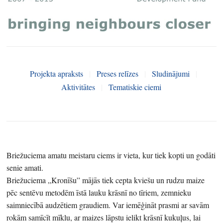
Projekta apraksts
|
Preses relīzes
|
Sludinājumi
|
Aktivitātes
|
Tematiskie ciemi
Briežuciema amatu meistaru ciems ir vieta, kur tiek kopti un godāti
senie amati.
Briežuciema „Kronīšu” mājās tiek cepta kviešu un rudzu maize
pēc sentēvu metodēm īstā lauku krāsnī no tīriem, zemnieku
saimniecībā audzētiem graudiem. Var iemēģināt prasmi ar savām
rokām samīcīt mīklu, ar maizes lāpstu ielikt krāsnī kukuļus, lai