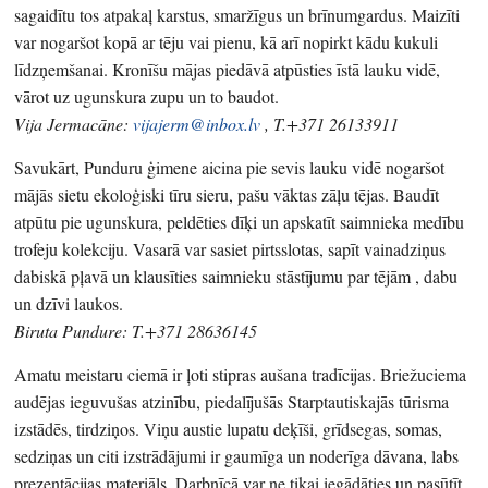
sagaidītu tos atpakaļ karstus, smaržīgus un brīnumgardus. Maizīti
var nogaršot kopā ar tēju vai pienu, kā arī nopirkt kādu kukuli
līdzņemšanai. Kronīšu mājas piedāvā atpūsties īstā lauku vidē,
vārot uz ugunskura zupu un to baudot.
Vija Jermacāne:
vijajerm@inbox.lv
, T.+371 26133911
Savukārt, Punduru ģimene aicina pie sevis lauku vidē nogaršot
mājās sietu ekoloģiski tīru sieru, pašu vāktas zāļu tējas. Baudīt
atpūtu pie ugunskura, peldēties dīķi un apskatīt saimnieka medību
trofeju kolekciju. Vasarā var sasiet pirtsslotas, sapīt vainadziņus
dabiskā pļavā un klausīties saimnieku stāstījumu par tējām , dabu
un dzīvi laukos.
Biruta Pundure: T.+371 28636145
Amatu meistaru ciemā ir ļoti stipras aušana tradīcijas. Briežuciema
audējas ieguvušas atzinību, piedalījušās Starptautiskajās tūrisma
izstādēs, tirdziņos. Viņu austie lupatu deķīši, grīdsegas, somas,
sedziņas un citi izstrādājumi ir gaumīga un noderīga dāvana, labs
prezentācijas materiāls. Darbnīcā var ne tikai iegādāties un pasūtīt