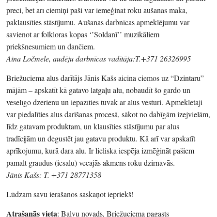
preci, bet arī ciemiņi paši var iemēģināt roku aušanas mākā,
paklausīties stāstījumu. Aušanas darbnīcas apmeklējumu var
savienot ar folkloras kopas ‘’Soldanī’’ muzikāliem
priekšnesumiem un dančiem.
Aina Ločmele, audēju darbnīcas vadītāja:T.+371 26326995
Briežuciema alus darītājs Jānis Kašs aicina ciemos uz “Dzintaru”
mājām – apskatīt kā gatavo latgaļu alu, nobaudīt šo gardo un
veselīgo dzērienu un iepazīties tuvāk ar alus vēsturi. Apmeklētāji
var piedalīties alus darīšanas procesā, sākot no dabīgām izejvielām,
līdz gatavam produktam, un klausīties stāstījumu par alus
tradīcijām un degustēt jau gatavu produktu. Kā arī var apskatīt
aprīkojumu, kurā dara alu. Ir lieliska iespēja izmēģināt pašiem
pamalt graudus (iesalu) vecajās akmens roku dzirnavās.
Jānis Kašs: T. +371 28771358
Lūdzam savu ierašanos saskaņot iepriekš!
Atrašanās vieta
: Balvu novads, Briežuciema pagasts