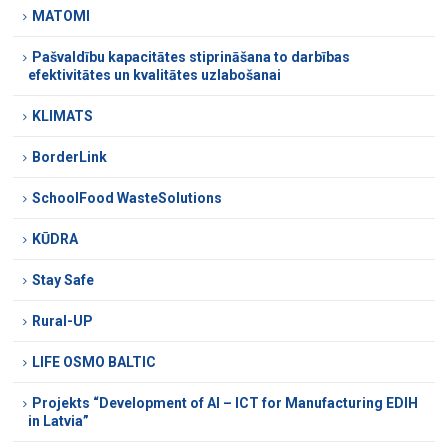
MATOMI
Pašvaldību kapacitātes stiprināšana to darbības
efektivitātes un kvalitātes uzlabošanai
KLIMATS
BorderLink
SchoolFood WasteSolutions
KŪDRA
Stay Safe
Rural-UP
LIFE OSMO BALTIC
Projekts “Development of AI – ICT for Manufacturing EDIH
in Latvia”