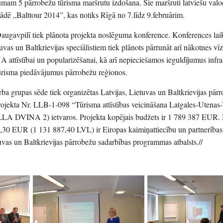
mam 5 pārrobežu tūrisma maršrutu izdošana. Šie maršruti latviešu valod
zstādē „Balttour 2014”, kas notiks Rīgā no 7.līdz 9.februārim.
Daugavpilī tiek plānota projekta noslēguma konference. Konferences lai
uvas un Baltkrievijas speciālistiem tiek plānots pārrunāt arī nākotnes vīz
tīstībai un popularizēšanai, kā arī nepieciešamos ieguldījumus infra
 tūrisma piedāvājumus pārrobežu reģionos.
ba grupas sēde tiek organizētas Latvijas, Lietuvas un Baltkrievijas pār
ojekta Nr. LLB-1-098 “Tūrisma attīstības veicināšana Latgales-Utenas
LA DVINA 2) ietvaros. Projekta kopējais budžets ir 1 789 387 EUR. 
0 EUR (1 131 887,40 LVL) ir Eiropas kaimiņattiecību un partnerības
uvas un Baltkrievijas pārrobežu sadarbības programmas atbalsts.//