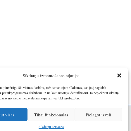
Sīkdatņu izmantošanas atļaujas
u pilnvērtīgu šīs vietnes darbību, mēs izmantojam sīkdatnes, kas ļauj saglabāt
r pārlūkprogrammas darbībām un unikālu lietotāja identifikatoru. Ja nepiekrītat sīkdatņu
dažas no vietnē piedāvātajām iespējām var tikt ierobežotas.
aut visas
Tikai funkcionālās
Pielāgot izvēli
Sīkdatņu lietošana