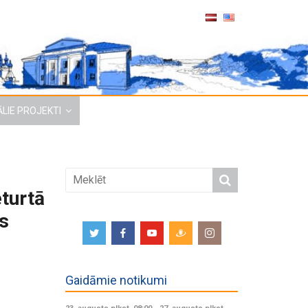
LIE PROJEKTI
turtā
as
Gaidāmie notikumi