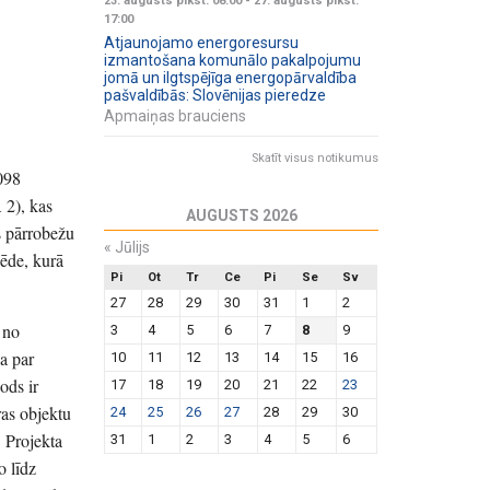
23. augusts plkst. 08:00
-
27. augusts plkst.
17:00
Atjaunojamo energoresursu
izmantošana komunālo pakalpojumu
jomā un ilgtspējīga energopārvaldība
pašvaldībās: Slovēnijas pieredze
Apmaiņas brauciens
Skatīt visus notikumus
098
 2), kas
AUGUSTS 2026
as pārrobežu
«
Jūlijs
sēde, kurā
Pi
Ot
Tr
Ce
Pi
Se
Sv
27
28
29
30
31
1
2
 no
3
4
5
6
7
8
9
a par
10
11
12
13
14
15
16
ods ir
17
18
19
20
21
22
23
ras objektu
24
25
26
27
28
29
30
. Projekta
31
1
2
3
4
5
6
o līdz