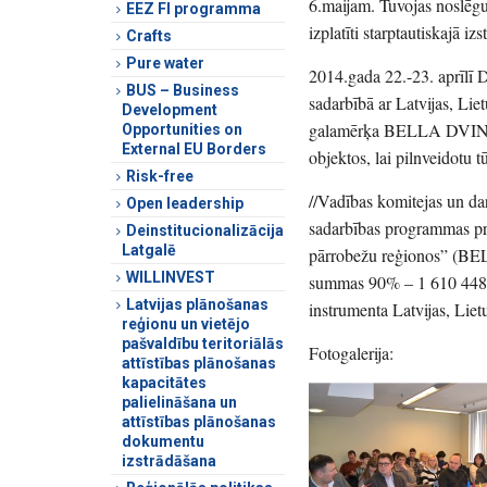
6.maijam. Tuvojas noslēgu
EEZ FI programma
izplatīti starptautiskajā i
Crafts
Pure water
2014.gada 22.-23. aprīlī 
BUS – Business
sadarbībā ar Latvijas, Liet
Development
galamērķa BELLA DVINA at
Opportunities on
External EU Borders
objektos, lai pilnveidotu
Risk-free
//Vadības komitejas un dar
Open leadership
sadarbības programmas pr
Deinstitucionalizācija
Latgalē
pārrobežu reģionos” (BEL
WILLINVEST
summas 90% – 1 610 448,3
Latvijas plānošanas
instrumenta Latvijas, Liet
reģionu un vietējo
pašvaldību teritoriālās
Fotogalerija:
attīstības plānošanas
kapacitātes
palielināšana un
attīstības plānošanas
dokumentu
izstrādāšana