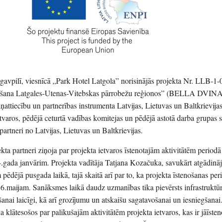
avpilī, viesnīcā „Park Hotel Latgola” norisinājās projekta Nr. LLB-1-
ināšana Latgales-Utenas-Vitebskas pārrobežu reģionos” (BELLA DVINA
iņattiecību un partnerības instrumenta Latvijas, Lietuvas un Baltkrievij
varos, pēdējā ceturtā vadības komitejas un pēdējā astotā darba grupas 
 partneri no Latvijas, Lietuvas un Baltkrievijas.
kta partneri ziņoja par projekta ietvaros īstenotajām aktivitātēm periodā
.gada janvārim. Projekta vadītāja Tatjana Kozačuka, savukārt atgādināj
ēdējā pusgada laikā, tajā skaitā arī par to, ka projekta īstenošanas peri
 6.maijam. Sanāksmes laikā daudz uzmanības tika pievērsts infrastruktū
nai laicīgi, kā arī grozījumu un atskaišu sagatavošanai un iesniegšanai
ja klātesošos par palikušajām aktivitātēm projekta ietvaros, kas ir jāīsten