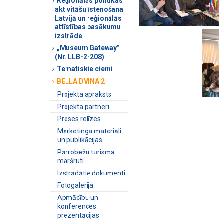
Reģionālās politikas
aktivitāšu īstenošana
Latvijā un reģionālās
attīstības pasākumu
izstrāde
„Museum Gateway”
(Nr. LLB-2-208)
Tematiskie ciemi
BELLA DVINA 2
Projekta apraksts
Projekta partneri
Preses relīzes
Mārketinga materiāli
un publikācijas
Pārrobežu tūrisma
maršruti
Izstrādātie dokumenti
Fotogalerija
Apmācību un
konferences
prezentācijas