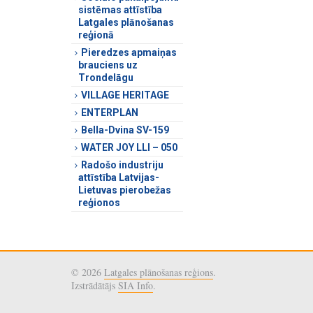
sistēmas attīstība
Latgales plānošanas
reģionā
Pieredzes apmaiņas
brauciens uz
Trondelāgu
VILLAGE HERITAGE
ENTERPLAN
Bella-Dvina SV-159
WATER JOY LLI – 050
Radošo industriju
attīstība Latvijas-
Lietuvas pierobežas
reģionos
© 2026
Latgales plānošanas reģions
.
Izstrādātājs
SIA Info
.