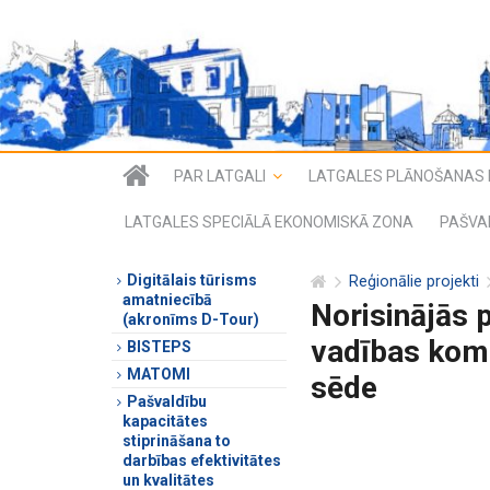
PAR LATGALI
LATGALES PLĀNOŠANAS 
LATGALES SPECIĀLĀ EKONOMISKĀ ZONA
PAŠVA
Digitālais tūrisms
Reģionālie projekti
amatniecībā
Norisinājās 
(akronīms D-Tour)
vadības komi
BISTEPS
MATOMI
sēde
Pašvaldību
kapacitātes
stiprināšana to
darbības efektivitātes
un kvalitātes