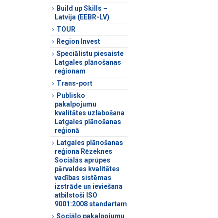
Build up Skills –
Latvija (EEBR-LV)
TOUR
Region Invest
Speciālistu piesaiste
Latgales plānošanas
reģionam
Trans-port
Publisko
pakalpojumu
kvalitātes uzlabošana
Latgales plānošanas
reģionā
Latgales plānošanas
reģiona Rēzeknes
Sociālās aprūpes
pārvaldes kvalitātes
vadības sistēmas
izstrāde un ieviešana
atbilstoši ISO
9001:2008 standartam
Sociālo pakalpojumu