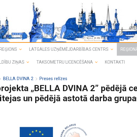
REĢIONS
LATGALES UZŅĒMĒJDARBĪBAS CENTRS
REĢIONĀ
LDĪBU ZIŅAS
TAKSOMETRU LICENCĒŠANA
KONTAKTI
BELLA DVINA 2
Preses relīzes
projekta „BELLA DVINA 2” pēdējā ce
tejas un pēdējā astotā darba grup