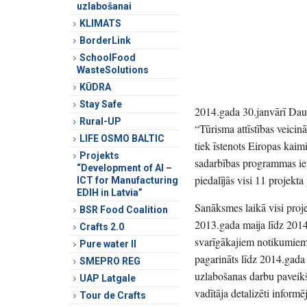
uzlabošanai
KLIMATS
BorderLink
SchoolFood
WasteSolutions
KŪDRA
Stay Safe
2014.gada 30.janvārī Daug
Rural-UP
“Tūrisma attīstības veic
LIFE OSMO BALTIC
tiek īstenots Eiropas kaim
Projekts
sadarbības programmas iet
“Development of AI –
piedalījās visi 11 projekta
ICT for Manufacturing
EDIH in Latvia”
Sanāksmes laikā visi proje
BSR Food Coalition
2013.gada maija līdz 2014
Crafts 2.0
svarīgākajiem notikumiem p
Pure water II
pagarināts līdz 2014.gada
SMEPRO REG
uzlabošanas darbu paveikša
UAP Latgale
vadītāja detalizēti informē
Tour de Crafts