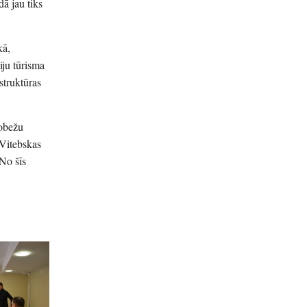
ā jau tiks
kā,
iju tūrisma
struktūras
robežu
-Vitebskas
No šīs