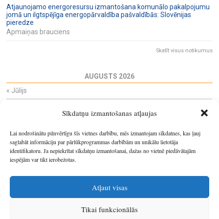
Atjaunojamo energoresursu izmantošana komunālo pakalpojumu
jomā un ilgtspējīga energopārvaldība pašvaldībās: Slovēnijas
pieredze
Apmaiņas brauciens
Skatīt visus notikumus
AUGUSTS 2026
«
Jūlijs
Pi
Ot
Tr
Ce
Pi
Se
Sv
Sīkdatņu izmantošanas atļaujas
27
28
29
30
31
1
2
3
4
5
6
7
8
9
Lai nodrošinātu pilnvērtīgu šīs vietnes darbību, mēs izmantojam sīkdatnes, kas ļauj
10
11
12
13
14
15
16
saglabāt informāciju par pārlūkprogrammas darbībām un unikālu lietotāja
identifikatoru. Ja nepiekrītat sīkdatņu izmantošanai, dažas no vietnē piedāvātajām
17
18
19
20
21
22
23
iespējām var tikt ierobežotas.
24
25
26
27
28
29
30
31
1
2
3
4
5
6
Atļaut visas
Tikai funkcionālās