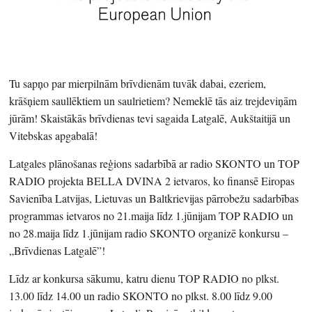
Tu sapņo par mierpilnām brīvdienām tuvāk dabai, ezeriem,
krāšņiem saullēktiem un saulrietiem? Nemeklē tās aiz trejdeviņām
jūrām! Skaistākās brīvdienas tevi sagaida Latgalē, Aukštaitijā un
Vitebskas apgabalā!
Latgales plānošanas reģions sadarbībā ar radio SKONTO un TOP
RADIO projekta BELLA DVINA 2 ietvaros, ko finansē Eiropas
Savienība Latvijas, Lietuvas un Baltkrievijas pārrobežu sadarbības
programmas ietvaros no 21.maija līdz 1.jūnijam TOP RADIO un
no 28.maija līdz 1.jūnijam radio SKONTO organizē konkursu –
„Brīvdienas Latgalē”!
Līdz ar konkursa sākumu, katru dienu TOP RADIO no plkst.
13.00 līdz 14.00 un radio SKONTO no plkst. 8.00 līdz 9.00