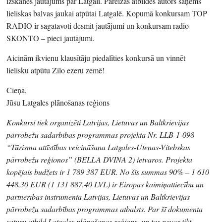
izskanēs jautājums par Latgali. Pareizās atbildes autors saņems
lieliskas balvas jaukai atpūtai Latgalē. Kopumā konkursam TOP
RADIO ir sagatavoti desmit jautājumi un konkursam radio
SKONTO – pieci jautājumi.
Aicinām ikvienu klausītāju piedalīties konkursā un vinnēt
lielisku atpūtu Zilo ezeru zemē!
Cieņā,
Jūsu Latgales plānošanas reģions
Konkursi tiek organizēti Latvijas, Lietuvas un Baltkrievijas
pārrobežu sadarbības programmas projekta Nr. LLB-1-098
“Tūrisma attīstības veicināšana Latgales-Utenas-Vitebskas
pārrobežu reģionos” (BELLA DVINA 2) ietvaros. Projekta
kopējais budžets ir 1 789 387 EUR. No šīs summas 90% – 1 610
448,30 EUR (1 131 887,40 LVL) ir Eiropas kaimiņattiecību un
partnerības instrumenta Latvijas, Lietuvas un Baltkrievijas
pārrobežu sadarbības programmas atbalsts. Par šī dokumenta
saturu atbild Latgales plānošanas reģions, un tas nevar tikt