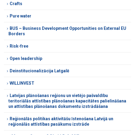
Crafts
Pure water
BUS – Business Development Opportunities on External EU
Borders
Risk-free
Open leadership
Deinstitucionalizācija Latgalē
WILLINVEST
Latvijas plānošanas reģionu un vietējo pašvaldību
teritoriālās attīstības plānošanas kapacitātes palielināšana
un attīstības plānošanas dokumentu izstrādāšana
Reģionālās politikas aktivitāšu īstenošana Latvijā un
reģionālās attīstības pasākumu izstrāde