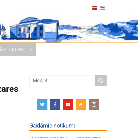
LIE PROJEKTI
zares
Gaidāmie notikumi