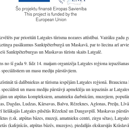
 izvēlēts par prioritāti Latgales tūrisma nozares attīstībai. Vairāku gadu
ketinga pasākumus Sanktpēterburgā un Maskavā, par to liecina arī arvi
ieši Sanktpēterburgas un Maskavas tūristu skaits Latgalē.
ns no šī gada 9. līdz 14. maijam organizēja Latgales reģiona iepazīšana
 speciālistiem un masu mediju pārstāvjiem.
zīstināt tā dalībniekus ar tūrisma iespējām Latgales reģionā. Brauciena 
speciālisti un masu mediju pārstāvji apmeklēja un iepazinās ar Latgale
ājām un atpūtas kompleksiem, amatnieku darbnīcām, muzejiem, populā
vas, Dagdas, Ludzas, Kārsavas, Balvu, Rēzeknes, Aglonas, Preiļu, Līv
ī lielākajās Latgales pilsētās Rēzeknē un Daugavpilī. Maskavas pārstā
tus (t.sk. atpūtas bāzes, muzeji, amatnieku centri, zirgu sētas), Latgale
ās (kafejnīcās, atpūtas bāzēs, muzejos), piedalījās ekskursijās Krāslav