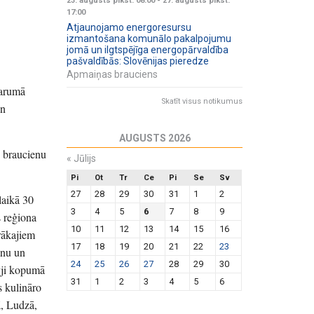
23. augusts plkst. 08:00
-
27. augusts plkst.
17:00
Atjaunojamo energoresursu
izmantošana komunālo pakalpojumu
jomā un ilgtspējīga energopārvaldība
pašvaldībās: Slovēnijas pieredze
Apmaiņas brauciens
 garumā
Skatīt visus notikumus
en
AUGUSTS 2026
s braucienu
«
Jūlijs
Pi
Ot
Tr
Ce
Pi
Se
Sv
27
28
29
30
31
1
2
laikā 30
3
4
5
6
7
8
9
s reģiona
10
11
12
13
14
15
16
rākajiem
17
18
19
20
21
22
23
ānu un
24
25
26
27
28
29
30
vji kopumā
31
1
2
3
4
5
6
s kulināro
ā, Ludzā,