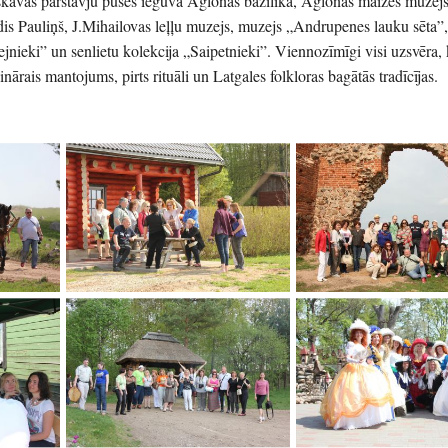
kavas pārstāvju puses ieguva Aglonas bazilika, Aglonas maizes muzejs,
is Pauliņš, J.Mihailovas leļļu muzejs, muzejs „Andrupenes lauku sēta”
jnieki” un senlietu kolekcija „Saipetnieki”. Viennozīmīgi visi uzsvēra, k
nārais mantojums, pirts rituāli un Latgales folkloras bagātās tradīcījas.