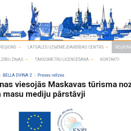
REĢIONS
LATGALES UZŅĒMĒJDARBĪBAS CENTRS
REĢIONĀ
LDĪBU ZIŅAS
TAKSOMETRU LICENCĒŠANA
KONTAKTI
BELLA DVINA 2
Preses relīzes
enas viesojās Maskavas tūrisma no
un masu mediju pārstāvji