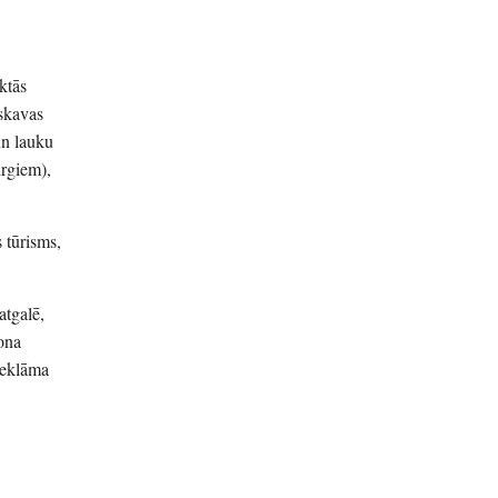
ktās
askavas
un lauku
irgiem),
 tūrisms,
atgalē,
iona
reklāma