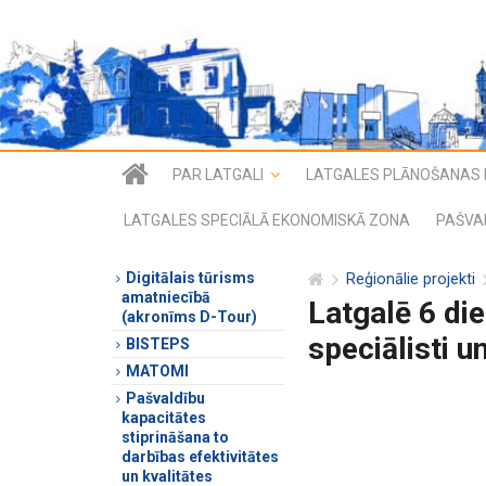
PAR LATGALI
LATGALES PLĀNOŠANAS 
LATGALES SPECIĀLĀ EKONOMISKĀ ZONA
PAŠVA
Digitālais tūrisms
Reģionālie projekti
amatniecībā
Latgalē 6 di
(akronīms D-Tour)
speciālisti 
BISTEPS
MATOMI
Pašvaldību
kapacitātes
stiprināšana to
darbības efektivitātes
un kvalitātes