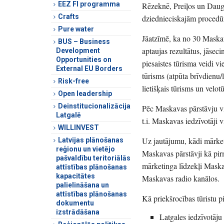
EEZ FI programma
Rēzeknē, Preiļos un Daugavp
Crafts
dziednieciskajām proced
Pure water
Jāatzīmē, ka no 30 Maskav
BUS – Business
aptaujas rezultātus, jāse
Development
Opportunities on
piesaistes tūrisma veidi v
External EU Borders
tūrisms (atpūta brīvdienu/
Risk-free
lietišķais tūrisms un velot
Open leadership
Deinstitucionalizācija
Pēc Maskavas pārstāvju vie
Latgalē
t.i. Maskavas iedzīvotāji
WILLINVEST
Uz jautājumu, kādi mārket
Latvijas plānošanas
reģionu un vietējo
Maskavas pārstāvji kā pir
pašvaldību teritoriālās
mārketinga līdzekļi Maska
attīstības plānošanas
kapacitātes
Maskavas radio kanālos.
palielināšana un
attīstības plānošanas
Kā priekšrocības tūristu p
dokumentu
izstrādāšana
Latgales iedzīvotāju 