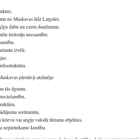
duktus;
umu no Maskavas līdz Latgalei;
išķīgu dabu un ezeru daudzumu;
sētu teritoriju neesamību;
esamību;
ariantu izvēli;
jas;
infrastruktūru.
Maskavas pārstāvji atzīmēja:
un tās ilgumu,
pieciešamību,
truktūru,
trādājumu sortimentu,
 krievu vai angļu valodā tūrisma objektos,
ta nepietiekamo kustību.