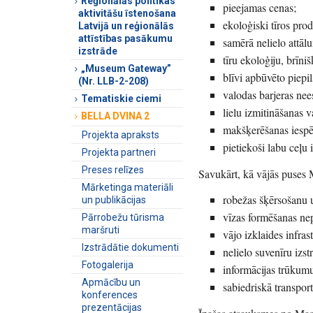
Reģionālās politikas
pieejamas cenas;
aktivitāšu īstenošana
ekoloģiski tīros pro
Latvijā un reģionālās
attīstības pasākumu
samērā nelielo attāl
izstrāde
tīru ekoloģiju, brīn
„Museum Gateway”
blīvi apbūvēto piepil
(Nr. LLB-2-208)
valodas barjeras ne
Tematiskie ciemi
lielu izmitināšanas v
BELLA DVINA 2
makšķerēšanas iespē
Projekta apraksts
pietiekoši labu ceļu 
Projekta partneri
Preses relīzes
Savukārt, kā vājās puses 
Mārketinga materiāli
robežas šķērsošanu 
un publikācijas
vīzas formēšanas ne
Pārrobežu tūrisma
maršruti
vājo izklaides infras
Izstrādātie dokumenti
nelielo suvenīru izs
Fotogalerija
informācijas trūkumu
Apmācību un
sabiedriskā transpor
konferences
prezentācijas