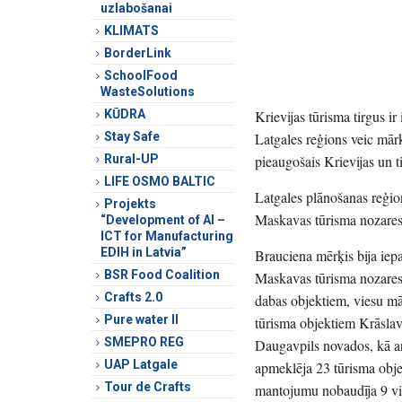
uzlabošanai
KLIMATS
BorderLink
SchoolFood
WasteSolutions
KŪDRA
Krievijas tūrisma tirgus ir
Stay Safe
Latgales reģions veic mār
Rural-UP
pieaugošais Krievijas un t
LIFE OSMO BALTIC
Latgales plānošanas reģio
Projekts
Maskavas tūrisma nozares
“Development of AI –
ICT for Manufacturing
EDIH in Latvia”
Brauciena mērķis bija iepa
BSR Food Coalition
Maskavas tūrisma nozares 
Crafts 2.0
dabas objektiem, viesu m
Pure water II
tūrisma objektiem Krāsla
SMEPRO REG
Daugavpils novados, kā ar
UAP Latgale
apmeklēja 23 tūrisma objek
Tour de Crafts
mantojumu nobaudīja 9 viet