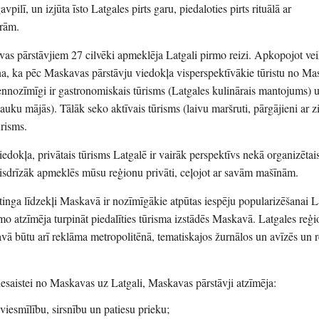
ilī, un izjūta īsto Latgales pirts garu, piedaloties pirts rituālā ar
ūrām.
as pārstāvjiem 27 cilvēki apmeklēja Latgali pirmo reizi. Apkopojot vei
cina, ka pēc Maskavas pārstāvju viedokļa visperspektīvākie tūristu no M
iennozīmīgi ir gastronomiskais tūrisms (Latgales kulinārais mantojums) 
lauku mājās). Tālāk seko aktīvais tūrisms (laivu maršruti, pārgājieni ar z
ūrisms.
dokļa, privātais tūrisms Latgalē ir vairāk perspektīvs nekā organizētais
 visdrīzāk apmeklēs mūsu reģionu privāti, ceļojot ar savām mašīnām.
inga līdzekļi Maskavā ir nozīmīgākie atpūtas iespēju popularizēšanai L
mo atzīmēja turpināt piedalīties tūrisma izstādēs Maskavā. Latgales reģ
vā būtu arī reklāma metropolitēnā, tematiskajos žurnālos un avīzēs un 
iesaistei no Maskavas uz Latgali, Maskavas pārstāvji atzīmēja:
viesmīlību, sirsnību un patiesu prieku;