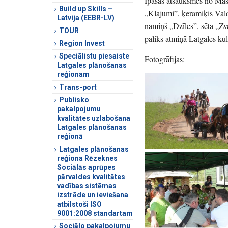
Īpašas atsauksmes no Mas
Build up Skills –
„Klajumi”, ķeramiķis Vald
Latvija (EEBR-LV)
namiņš „Dzīles”, sēta „Zve
TOUR
paliks atmiņā Latgales kuli
Region Invest
Speciālistu piesaiste
Fotogrāfijas:
Latgales plānošanas
reģionam
Trans-port
Publisko
pakalpojumu
kvalitātes uzlabošana
Latgales plānošanas
reģionā
Latgales plānošanas
reģiona Rēzeknes
Sociālās aprūpes
pārvaldes kvalitātes
vadības sistēmas
izstrāde un ieviešana
atbilstoši ISO
9001:2008 standartam
Sociālo pakalpojumu