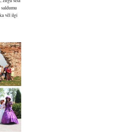
 zirgu sēta
, saldumu
a vēl ilgi