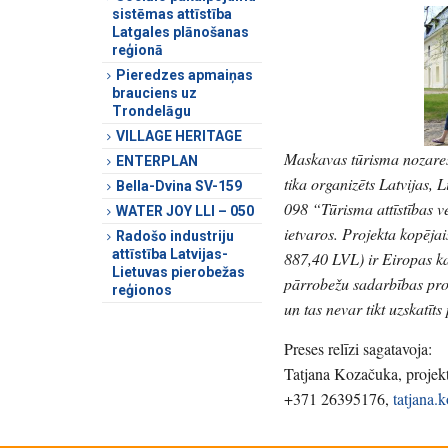
sistēmas attīstība
Latgales plānošanas
reģionā
Pieredzes apmaiņas
brauciens uz
Trondelāgu
VILLAGE HERITAGE
Maskavas tūrisma nozares
ENTERPLAN
tika organizēts Latvijas,
Bella-Dvina SV-159
098 “Tūrisma attīstības
WATER JOY LLI – 050
ietvaros. Projekta kopēj
Radošo industriju
attīstība Latvijas-
887,40 LVL) ir Eiropas ka
Lietuvas pierobežas
pārrobežu sadarbības pro
reģionos
un tas nevar tikt uzskatīts
Preses relīzi sagatavoja:
Tatjana Kozačuka, proj
+371 26395176,
tatjana.