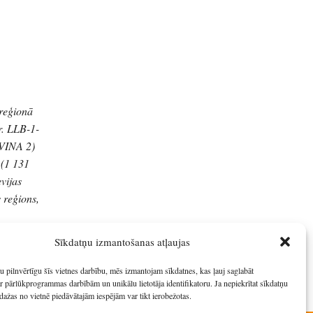
 reģionā
r. LLB-1-
DVINA 2)
 (1 131
vijas
 reģions,
Sīkdatņu izmantošanas atļaujas
u pilnvērtīgu šīs vietnes darbību, mēs izmantojam sīkdatnes, kas ļauj saglabāt
r pārlūkprogrammas darbībām un unikālu lietotāja identifikatoru. Ja nepiekrītat sīkdatņu
dažas no vietnē piedāvātajām iespējām var tikt ierobežotas.