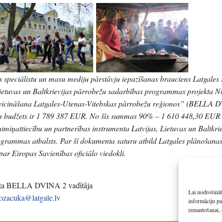
 speciālistu un masu mediju pārstāvju iepazīšanas brauciens Latgales
 Lietuvas un Baltkrievijas pārrobežu sadarbības programmas projekta N
 veicināšana Latgales-Utenas-Vitebskas pārrobežu reģionos” (BELLA 
ais budžets ir 1 789 387 EUR. No šīs summas 90% – 1 610 448,30 EUR
imiņattiecību un partnerības instrumenta Latvijas, Lietuvas un Baltkrie
grammas atbalsts. Par šī dokumenta saturu atbild Latgales plānošanas
 par Eiropas Savienības oficiālo viedokli.
ekta BELLA DVINA 2 vadītāja
Lai nodrošināt
kozacuka@latgale.lv
informāciju pa
izmantošanai, 