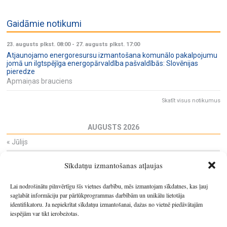
Gaidāmie notikumi
23. augusts plkst. 08:00
-
27. augusts plkst. 17:00
Atjaunojamo energoresursu izmantošana komunālo pakalpojumu
jomā un ilgtspējīga energopārvaldība pašvaldībās: Slovēnijas
pieredze
Apmaiņas brauciens
Skatīt visus notikumus
AUGUSTS 2026
«
Jūlijs
Pi
Ot
Tr
Ce
Pi
Se
Sv
Sīkdatņu izmantošanas atļaujas
27
28
29
30
31
1
2
3
4
5
6
7
8
9
Lai nodrošinātu pilnvērtīgu šīs vietnes darbību, mēs izmantojam sīkdatnes, kas ļauj
10
11
12
13
14
15
16
saglabāt informāciju par pārlūkprogrammas darbībām un unikālu lietotāja
identifikatoru. Ja nepiekrītat sīkdatņu izmantošanai, dažas no vietnē piedāvātajām
17
18
19
20
21
22
23
iespējām var tikt ierobežotas.
24
25
26
27
28
29
30