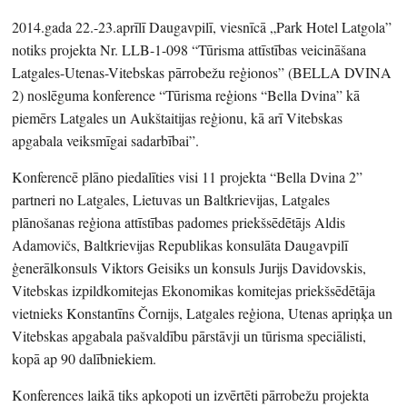
2014.gada 22.-23.aprīlī Daugavpilī, viesnīcā „Park Hotel Latgola”
notiks projekta Nr. LLB-1-098 “Tūrisma attīstības veicināšana
Latgales-Utenas-Vitebskas pārrobežu reģionos” (BELLA DVINA
2) noslēguma konference “Tūrisma reģions “Bella Dvina” kā
piemērs Latgales un Aukštaitijas reģionu, kā arī Vitebskas
apgabala veiksmīgai sadarbībai”.
Konferencē plāno piedalīties visi 11 projekta “Bella Dvina 2”
partneri no Latgales, Lietuvas un Baltkrievijas, Latgales
plānošanas reģiona attīstības padomes priekšsēdētājs Aldis
Adamovičs, Baltkrievijas Republikas konsulāta Daugavpilī
ģenerālkonsuls Viktors Geisiks un konsuls Jurijs Davidovskis,
Vitebskas izpildkomitejas Ekonomikas komitejas priekšsēdētāja
vietnieks Konstantīns Čornijs, Latgales reģiona, Utenas apriņķa un
Vitebskas apgabala pašvaldību pārstāvji un tūrisma speciālisti,
kopā ap 90 dalībniekiem.
Konferences laikā tiks apkopoti un izvērtēti pārrobežu projekta