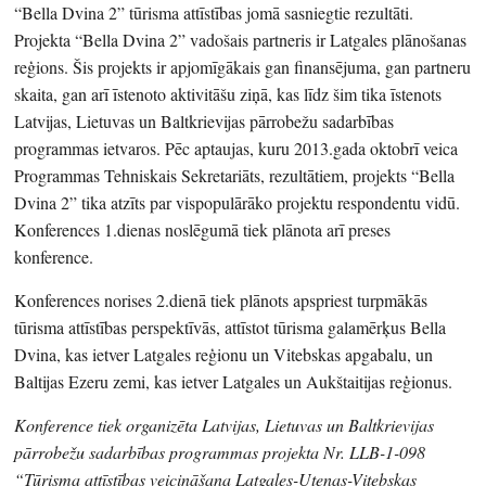
“Bella Dvina 2” tūrisma attīstības jomā sasniegtie rezultāti.
Projekta “Bella Dvina 2” vadošais partneris ir Latgales plānošanas
reģions. Šis projekts ir apjomīgākais gan finansējuma, gan partneru
skaita, gan arī īstenoto aktivitāšu ziņā, kas līdz šim tika īstenots
Latvijas, Lietuvas un Baltkrievijas pārrobežu sadarbības
programmas ietvaros. Pēc aptaujas, kuru 2013.gada oktobrī veica
Programmas Tehniskais Sekretariāts, rezultātiem, projekts “Bella
Dvina 2” tika atzīts par vispopulārāko projektu respondentu vidū.
Konferences 1.dienas noslēgumā tiek plānota arī preses
konference.
Konferences norises 2.dienā tiek plānots apspriest turpmākās
tūrisma attīstības perspektīvās, attīstot tūrisma galamērķus Bella
Dvina, kas ietver Latgales reģionu un Vitebskas apgabalu, un
Baltijas Ezeru zemi, kas ietver Latgales un Aukštaitijas reģionus.
Konference tiek organizēta Latvijas, Lietuvas un Baltkrievijas
pārrobežu sadarbības programmas projekta Nr. LLB-1-098
“Tūrisma attīstības veicināšana Latgales-Utenas-Vitebskas