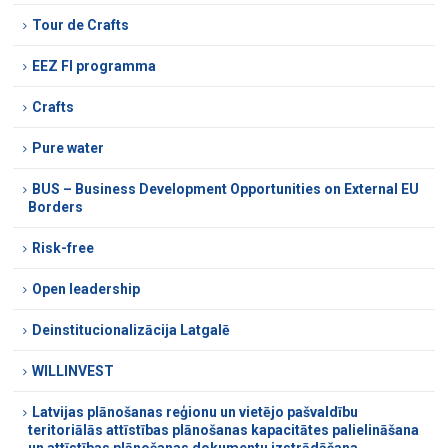
Tour de Crafts
EEZ FI programma
Crafts
Pure water
BUS – Business Development Opportunities on External EU
Borders
Risk-free
Open leadership
Deinstitucionalizācija Latgalē
WILLINVEST
Latvijas plānošanas reģionu un vietējo pašvaldību
teritoriālās attīstības plānošanas kapacitātes palielināšana
un attīstības plānošanas dokumentu izstrādāšana