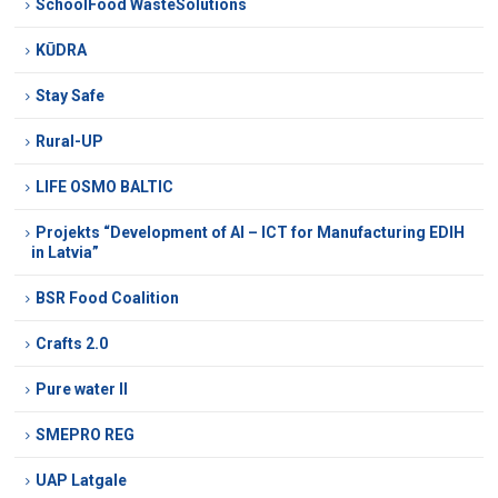
SchoolFood WasteSolutions
KŪDRA
Stay Safe
Rural-UP
LIFE OSMO BALTIC
Projekts “Development of AI – ICT for Manufacturing EDIH
in Latvia”
BSR Food Coalition
Crafts 2.0
Pure water II
SMEPRO REG
UAP Latgale