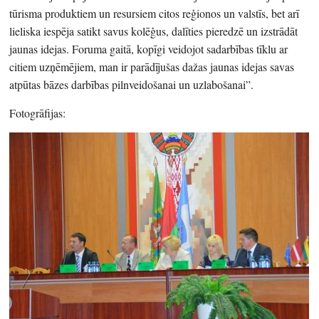
tūrisma produktiem un resursiem citos reģionos un valstīs, bet arī
lieliska iespēja satikt savus kolēģus, dalīties pieredzē un izstrādāt
jaunas idejas. Foruma gaitā, kopīgi veidojot sadarbības tīklu ar
citiem uzņēmējiem, man ir parādījušas dažas jaunas idejas savas
atpūtas bāzes darbības pilnveidošanai un uzlabošanai”.
Fotogrāfijas: