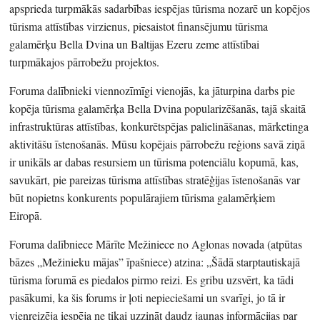
apsprieda turpmākās sadarbības iespējas tūrisma nozarē un kopējos
tūrisma attīstības virzienus, piesaistot finansējumu tūrisma
galamērķu Bella Dvina un Baltijas Ezeru zeme attīstībai
turpmākajos pārrobežu projektos.
Foruma dalībnieki viennozīmīgi vienojās, ka jāturpina darbs pie
kopēja tūrisma galamērķa Bella Dvina popularizēšanās, tajā skaitā
infrastruktūras attīstības, konkurētspējas palielināšanas, mārketinga
aktivitāšu īstenošanās. Mūsu kopējais pārrobežu reģions savā ziņā
ir unikāls ar dabas resursiem un tūrisma potenciālu kopumā, kas,
savukārt, pie pareizas tūrisma attīstības stratēģijas īstenošanās var
būt nopietns konkurents populārajiem tūrisma galamērķiem
Eiropā.
Foruma dalībniece Mārīte Mežiniece no Aglonas novada (atpūtas
bāzes „Mežinieku mājas” īpašniece) atzina: „Šādā starptautiskajā
tūrisma forumā es piedalos pirmo reizi. Es gribu uzsvērt, ka tādi
pasākumi, ka šis forums ir ļoti nepieciešami un svarīgi, jo tā ir
vienreizēja iespēja ne tikai uzzināt daudz jaunas informācijas par