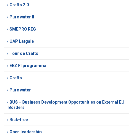
Crafts 2.0
Pure water II
SMEPRO REG
UAP Latgale
Tour de Crafts
EEZ FI programma
Crafts
Pure water
BUS – Business Development Opportunities on External EU
Borders
Risk-free
Open leadership