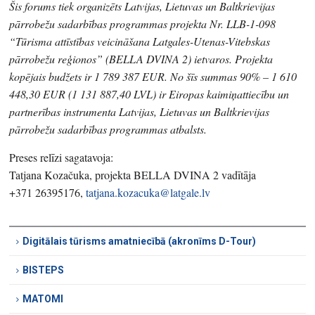
Šis forums tiek organizēts Latvijas, Lietuvas un Baltkrievijas
pārrobežu sadarbības programmas projekta Nr. LLB-1-098
“Tūrisma attīstības veicināšana Latgales-Utenas-Vitebskas
pārrobežu reģionos” (BELLA DVINA 2) ietvaros. Projekta
kopējais budžets ir 1 789 387 EUR. No šīs summas 90% – 1 610
448,30 EUR (1 131 887,40 LVL) ir Eiropas kaimiņattiecību un
partnerības instrumenta Latvijas, Lietuvas un Baltkrievijas
pārrobežu sadarbības programmas atbalsts.
Preses relīzi sagatavoja:
Tatjana Kozačuka, projekta BELLA DVINA 2 vadītāja
+371 26395176,
tatjana.kozacuka@latgale.lv
Digitālais tūrisms amatniecībā (akronīms D-Tour)
BISTEPS
MATOMI