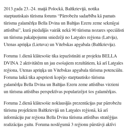
2013.gada 23.-24. maijā Polockā, Baltkrievijā, notika
starptautiskais tūrisma forums “Pārrobežu sadarbība kā pamats
tūrisma galamērķu Bella Dvina un Baltijas Ezeru zeme sekmīgai
attīstībai”, kurā piedalījās vairāk nekā 90 tūrisma nozares speciālisti
un tūrisma pakalpojumu sniedzēji no Latgales reģiona (Latvija),
Utenas apriņķa (Lietuva) un Vitebskas apgabala (Baltkrievija).
Foruma 1.dienā klātesošie tika iepazīstināti ar projekta BELLA
DVINA 2 aktivitātēm un jau esošajiem rezultātiem, kā arī Latgales
reģiona, Utenas apriņķa un Vitebskas apgabala tūrisma potenciālu.
Foruma laikā tika apspriesti kopējo starptautisko tūrisma
galamērķu Bella Dvina un Baltijas Ezeru zeme attīstības virzieni
un tūrisma attīstības perspektīvas popularizējot šos galamērķus.
Foruma 2.dienā klātesošie noklausījās prezentācijas par pārrobežu
tūrisma projektiem Baltkrievijā un Latgales reģionā, kā arī
informāciju par reģiona Bella Dvina tūrisma attīstības stratēģijas
realizācijas gaitu. Foruma noslēgumā 3 reģionu pārstāvji aktīvi