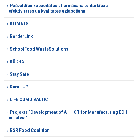
Pašvaldību kapacitātes stiprināšana to darbības
efektivitātes un kvalitātes uzlabošanai
KLIMATS
BorderLink
SchoolFood WasteSolutions
KŪDRA
Stay Safe
Rural-UP
LIFE OSMO BALTIC
Projekts “Development of AI – ICT for Manufacturing EDIH
in Latvia”
BSR Food Coalition