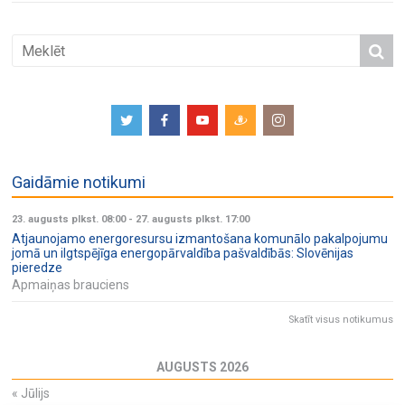
Gaidāmie notikumi
23. augusts plkst. 08:00
-
27. augusts plkst. 17:00
Atjaunojamo energoresursu izmantošana komunālo pakalpojumu
jomā un ilgtspējīga energopārvaldība pašvaldībās: Slovēnijas
pieredze
Apmaiņas brauciens
Skatīt visus notikumus
AUGUSTS 2026
«
Jūlijs