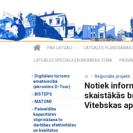
PAR LATGALI
LATGALES PLĀNOŠANAS 
LATGALES SPECIĀLĀ EKONOMISKĀ ZONA
PAŠVA
Digitālais tūrisms
Reģionālie projekti
amatniecībā
Notiek infor
(akronīms D-Tour)
skaistākās br
BISTEPS
MATOMI
Vitebskas ap
Pašvaldību
kapacitātes
stiprināšana to
darbības efektivitātes
un kvalitātes