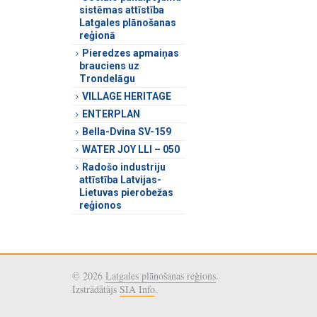
sistēmas attīstība
Latgales plānošanas
reģionā
Pieredzes apmaiņas
brauciens uz
Trondelāgu
VILLAGE HERITAGE
ENTERPLAN
Bella-Dvina SV-159
WATER JOY LLI – 050
Radošo industriju
attīstība Latvijas-
Lietuvas pierobežas
reģionos
© 2026
Latgales plānošanas reģions
.
Izstrādātājs
SIA Info
.