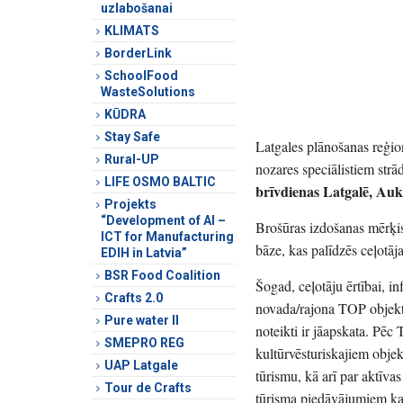
uzlabošanai
KLIMATS
BorderLink
SchoolFood
WasteSolutions
KŪDRA
Stay Safe
Latgales plānošanas reģio
Rural-UP
nozares speciālistiem strā
LIFE OSMO BALTIC
brīvdienas Latgalē, Auk
Projekts
“Development of AI –
Brošūras izdošanas mērķis
ICT for Manufacturing
bāze, kas palīdzēs ceļotā
EDIH in Latvia”
BSR Food Coalition
Šogad, ceļotāju ērtībai, i
Crafts 2.0
novada/rajona TOP objektus
Pure water II
noteikti ir jāapskata. Pēc
SMEPRO REG
kultūrvēsturiskajiem obj
UAP Latgale
tūrismu, kā arī par aktīva
Tour de Crafts
tūrisma piedāvājumiem kat