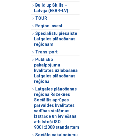
Build up Skills –
Latvija (EEBR-LV)
TOUR
Region Invest
Speciālistu piesaiste
Latgales plānošanas
reģionam
Trans-port
Publisko
pakalpojumu
kvalitātes uzlabošana
Latgales plānošanas
reģionā
Latgales plānošanas
reģiona Rēzeknes
Sociālās aprūpes
pārvaldes kvalitātes
vadības sistēmas
izstrāde un ieviešana
atbilstoši ISO
9001:2008 standartam
Sociālo pakalpojumu