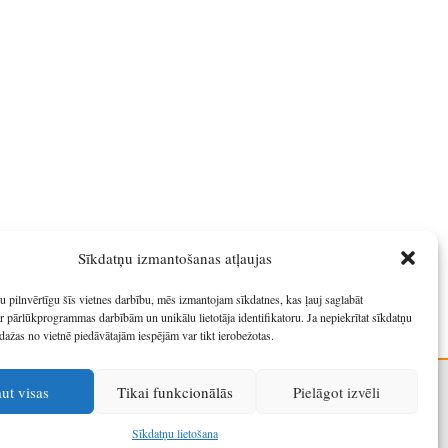
Sīkdatņu izmantošanas atļaujas
u pilnvērtīgu šīs vietnes darbību, mēs izmantojam sīkdatnes, kas ļauj saglabāt
r pārlūkprogrammas darbībām un unikālu lietotāja identifikatoru. Ja nepiekrītat sīkdatņu
dažas no vietnē piedāvātajām iespējām var tikt ierobežotas.
aut visas
Tikai funkcionālās
Pielāgot izvēli
Sīkdatņu lietošana