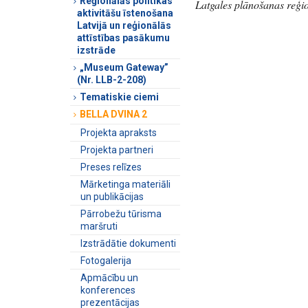
Reģionālās politikas
Latgales plānošanas reģion
aktivitāšu īstenošana
Latvijā un reģionālās
attīstības pasākumu
izstrāde
„Museum Gateway”
(Nr. LLB-2-208)
Tematiskie ciemi
BELLA DVINA 2
Projekta apraksts
Projekta partneri
Preses relīzes
Mārketinga materiāli
un publikācijas
Pārrobežu tūrisma
maršruti
Izstrādātie dokumenti
Fotogalerija
Apmācību un
konferences
prezentācijas