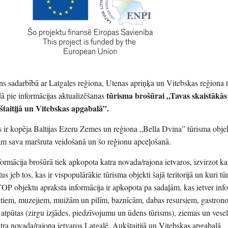
ns sadarbībā ar Latgales reģiona, Utenas apriņķa un Vitebskas reģiona 
tūrisma brošūrai „Tavas skaistākās
dā pie informācijas aktualizēšanas
štaitijā un Vitebskas apgabalā”.
 ir kopēja Baltijas Ezeru Zemes un reģiona „Bella Dvina” tūrisma obje
jam sava maršruta veidošanā un šo reģionu apceļošanā.
nformācija brošūrā tiek apkopota katra novada/rajona ietvaros, izvirzot ka
 jeb tos, kas ir vispopulārākie tūrisma objekti šajā teritorijā un kuri tū
 TOP objektu apraksta informācija ir apkopota pa sadaļām, kas ietver inf
ektiem, muzejiem, muižām un pilīm, baznīcām, dabas resursiem, gastron
s atpūtas (zirgu izjādes, piedzīvojumu un ūdens tūrisms), ziemas un vese
ra novada/rajona ietvaros Latgalē, Aukštaitijā un Vitebskas apgabalā.