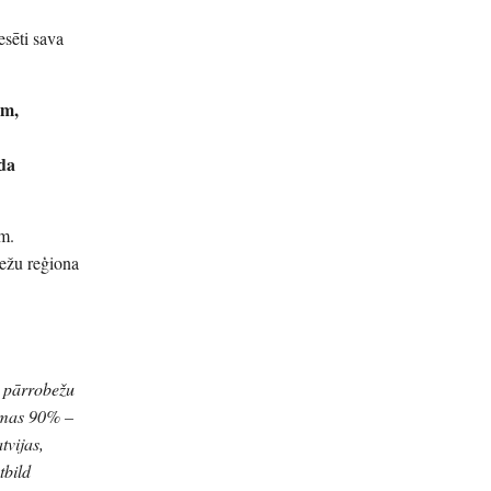
esēti sava
em,
ada
em.
ežu reģiona
s pārrobežu
mmas 90% –
tvijas,
tbild