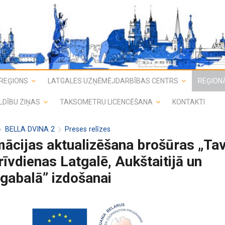
REĢIONS
LATGALES UZŅĒMĒJDARBĪBAS CENTRS
REĢIONĀ
LDĪBU ZIŅAS
TAKSOMETRU LICENCĒŠANA
KONTAKTI
BELLA DVINA 2
Preses relīzes
mācijas aktualizēšana brošūras „Ta
īvdienas Latgalē, Aukštaitijā un
gabalā” izdošanai