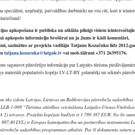
 speciālisti, uzņēmēji, pašvaldības darbinieki un visi citi, kuri ir ieinter
larizēšanā!
jas apkopošana ir publiska un atklāta pilnīgi visiem ieinteresētaji
umā apkopoto informāciju brošūrai un ja Jums ir kādi komentāri,
umi, sazināties ar projekta vadītāju Tatjanu Kozačuku līdz 2012.g
tu
tatjana.kozacuka@latgale.lv
vai mob.tālruni +371 26395176.
ums sagatavot pilnvērtīgu informāciju par Latgales tūrisma piedāvājumi
nga materiāli popularizēs kopējo LV-LT-BY galamērķi un sekmēs pārrob
 un tiks izdota Latvijas, Lietuvas un Baltkrievijas pārrobežu sadarbības
LLB-1-098 “Tūrisma attīstības veicināšana Latgales-Utenas-Vitebska
2) ietvaros. Projekta kopējais budžets ir 1 789 387 EUR. No šīs su
887,40 LVL) ir Eiropas kaimiņattiecību un partnerības instrumenta La
 pārrobežu sadarbības programmas atbalsts. Par šī dokumenta saturu a