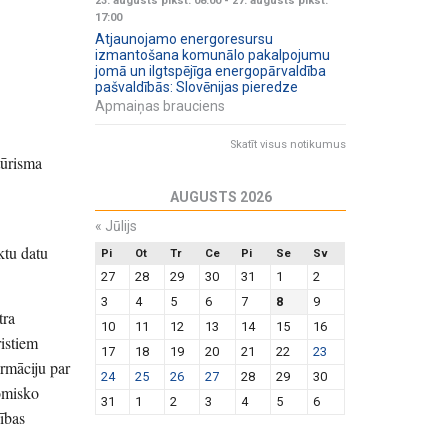
23. augusts plkst. 08:00
-
27. augusts plkst.
17:00
Atjaunojamo energoresursu
izmantošana komunālo pakalpojumu
jomā un ilgtspējīga energopārvaldība
pašvaldībās: Slovēnijas pieredze
Apmaiņas brauciens
Skatīt visus notikumus
tūrisma
AUGUSTS 2026
«
Jūlijs
ktu datu
Pi
Ot
Tr
Ce
Pi
Se
Sv
27
28
29
30
31
1
2
3
4
5
6
7
8
9
tra
10
11
12
13
14
15
16
ristiem
17
18
19
20
21
22
23
ormāciju par
24
25
26
27
28
29
30
omisko
31
1
2
3
4
5
6
lības