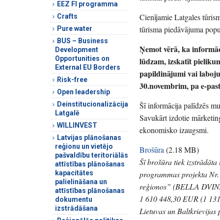
EEZ FI programma
Cienījamie Latgales tūrisma
Crafts
tūrisma piedāvājuma popu
Pure water
BUS – Business
Ņemot vērā, ka informāci
Development
Opportunities on
lūdzam, izskatīt pielik
External EU Borders
papildinājumi vai laboj
Risk-free
30.novembrim, pa e-pas
Open leadership
Deinstitucionalizācija
Šī informācija palīdzēs m
Latgalē
Savukārt izdotie mārketi
WILLINVEST
ekonomisko izaugsmi.
Latvijas plānošanas
reģionu un vietējo
Brošūra
(
2.18 MB
)
pašvaldību teritoriālās
Šī brošūra tiek izstrādāta
attīstības plānošanas
kapacitātes
programmas projekta Nr. 
palielināšana un
reģionos” (BELLA DVINA 
attīstības plānošanas
1 610 448,30 EUR (1 131 
dokumentu
izstrādāšana
Lietuvas un Baltkrievijas