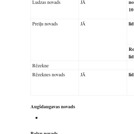
no
Ludzas novads
JĀ
10
lī
Preiļu novads
JĀ
Re
lī
Rēzekne
lī
Rēzeknes novads
JĀ
Augšdaugavas novads
Balvu novads