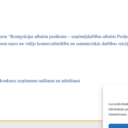
ursu “Remigrācijas atbalsta pasākums – uzņēmējdarbības atbalsts Preiļ
ursu mazo un vidējo komercsabiedrību un saimnieciskās darbības veicēj
 konkurss uzņēmumu radīšanai un attīstīšanai
Lai nodrošināt
informāciju pa
izmantošanai, 