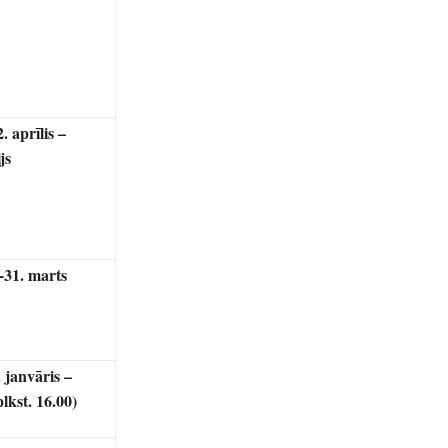
. aprīlis –
aijs
-31. marts
 janvāris –
plkst. 16.00)