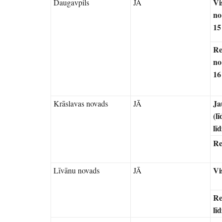
Vi
Daugavpils
JĀ
no
15
Re
no
16
Ja
Krāslavas novads
JĀ
(l
lī
Re
Vi
Līvānu novads
JĀ
Re
lī