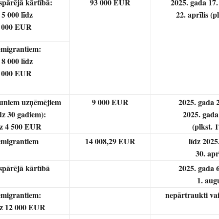
spārējā kārtībā:
93 000 EUR
2025. gada 17.
 5 000 līdz
22. aprīlis (p
 000 EUR
migrantiem:
 8 000 līdz
 000 EUR
uniem uzņēmējiem
9 000 EUR
2025. gada 2
īdz 30 gadiem):
2025. gada 
dz 4 500 EUR
(plkst. 
migrantiem
14 008,29 EUR
līdz 2025
30. apr
spārējā kārtībā
2025. gada 6
1. aug
migrantiem:
nepārtraukti va
dz 12 000 EUR