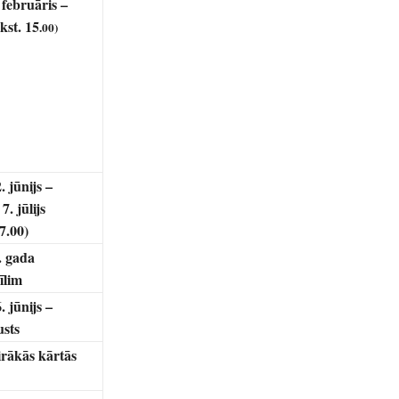
 februāris –
lkst. 15
.00)
. jūnijs –
7. jūlijs
17.00)
. gada
īlim
. jūnijs –
usts
irākās kārtās