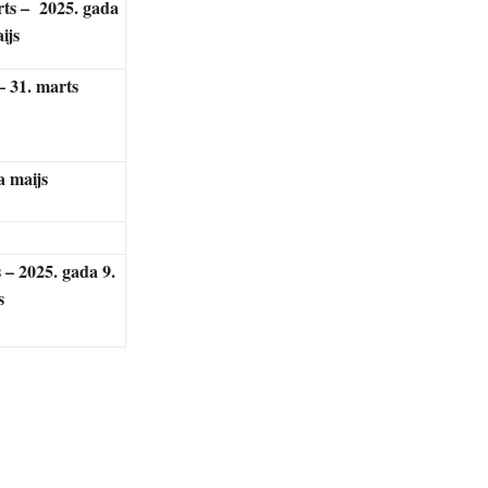
rts – 2025. gada
ijs
– 31. marts
a maijs
s – 2025. gada 9.
s