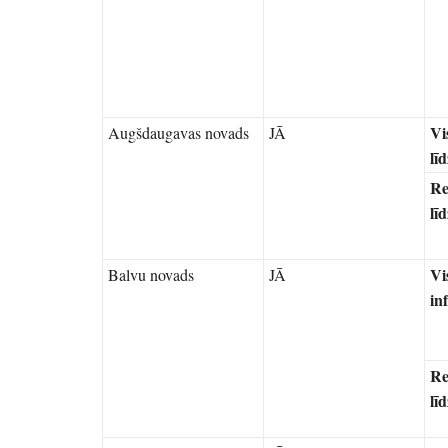
Vi
Augšdaugavas novads
JĀ
lī
Re
lī
Vi
Balvu novads
JĀ
in
Re
lī