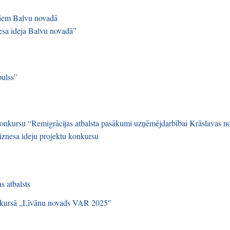
tiem Balvu novadā
esa ideja Balvu novadā”
pulss”
konkursu “Remigrācijas atbalsta pasākumi uzņēmējdarbībai Krāslavas n
iznesa ideju projektu konkursu
s atbalsts
konkursā „Līvānu novads VAR 2025″