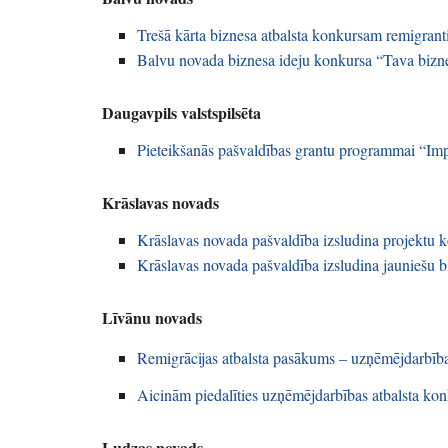
Trešā kārta biznesa atbalsta konkursam remigran
Balvu novada biznesa ideju konkursa “Tava bizn
Daugavpils valstspilsēta
Pieteikšanās pašvaldības grantu programmai “Im
Krāslavas novads
Krāslavas novada pašvaldība izsludina projektu 
Krāslavas novada pašvaldība izsludina jauniešu b
Līvānu novads
Remigrācijas atbalsta pasākums – uzņēmējdarbība
Aicinām piedalīties uzņēmējdarbības atbalsta 
Ludzas novads