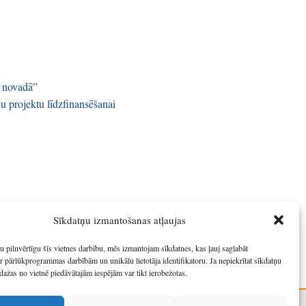
u novadā”
u projektu līdzfinansēšanai
Sīkdatņu izmantošanas atļaujas
u pilnvērtīgu šīs vietnes darbību, mēs izmantojam sīkdatnes, kas ļauj saglabāt
r pārlūkprogrammas darbībām un unikālu lietotāja identifikatoru. Ja nepiekrītat sīkdatņu
dažas no vietnē piedāvātajām iespējām var tikt ierobežotas.