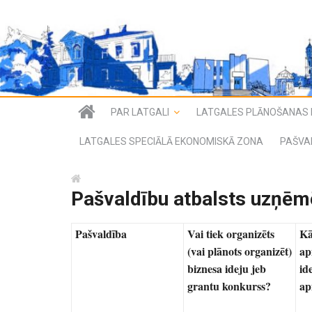
PAR LATGALI
LATGALES PLĀNOŠANAS 
LATGALES SPECIĀLĀ EKONOMISKĀ ZONA
PAŠVA
Pašvaldību atbalsts uzņēm
Pašvaldība
Vai tiek organizēts
Kā
(vai plānots organizēt)
ap
biznesa ideju jeb
id
grantu konkurss?
ap