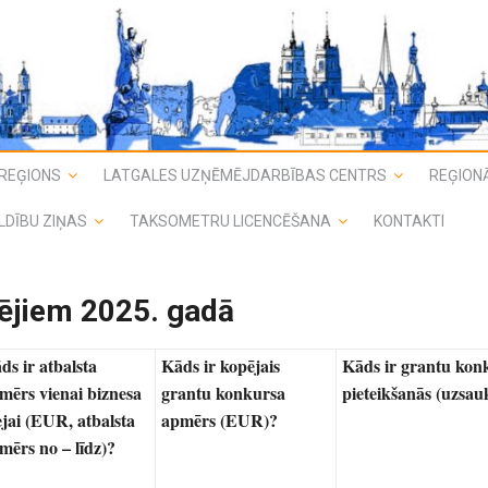
REĢIONS
LATGALES UZŅĒMĒJDARBĪBAS CENTRS
REĢIONĀ
LDĪBU ZIŅAS
TAKSOMETRU LICENCĒŠANA
KONTAKTI
ējiem 2025. gadā
ds ir atbalsta
Kāds ir kopējais
Kāds ir grantu kon
mērs vienai biznesa
grantu konkursa
pieteikšanās (uzsa
ejai (EUR, atbalsta
apmērs (EUR)?
mērs no – līdz)?