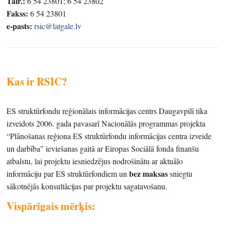
Tālr.:
6 54 23801; 6 54 23802
Fakss:
6 54 23801
e-pasts:
rsic@latgale.lv
Kas ir RSIC?
ES struktūrfondu reģionālais informācijas centrs Daugavpilī tika
izveidots 2006. gada pavasarī Nacionālās programmas projekta
“Plānošanas reģiona ES struktūrfondu informācijas centra izveide
un darbība” ieviešanas gaitā ar Eiropas Sociālā fonda finanšu
atbalstu, lai projektu iesniedzējus nodrošinātu ar aktuālo
bez maksas
informāciju par ES struktūrfondiem un
sniegtu
sākotnējās konsultācijas par projektu sagatavošanu.
Vispārīgais mērķis: