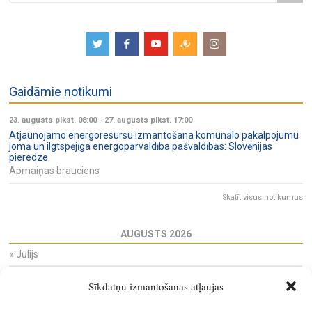
Gaidāmie notikumi
23. augusts plkst. 08:00
-
27. augusts plkst. 17:00
Atjaunojamo energoresursu izmantošana komunālo pakalpojumu
jomā un ilgtspējīga energopārvaldība pašvaldībās: Slovēnijas
pieredze
Apmaiņas brauciens
Skatīt visus notikumus
AUGUSTS 2026
«
Jūlijs
Pi
Ot
Tr
Ce
Pi
Se
Sv
Sīkdatņu izmantošanas atļaujas
27
28
29
30
31
1
2
3
4
5
6
7
8
9