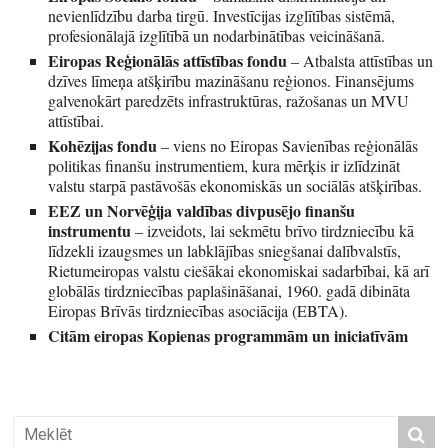
nevienlīdzību darba tirgū. Investīcijas izglītības sistēmā,
profesionālajā izglītībā un nodarbinātības veicināšanā.
Eiropas Reģionālās attīstības fondu
– Atbalsta attīstības un
dzīves līmeņa atšķirību mazināšanu reģionos. Finansējums
galvenokārt paredzēts infrastruktūras, ražošanas un MVU
attīstībai.
Kohēzijas fondu
– viens no Eiropas Savienības reģionālās
politikas finanšu instrumentiem, kura mērķis ir izlīdzināt
valstu starpā pastāvošās ekonomiskās un sociālās atšķirības.
EEZ un Norvēģija valdības divpusējo finanšu
instrumentu
– izveidots, lai sekmētu brīvo tirdzniecību kā
līdzekli izaugsmes un labklājības sniegšanai dalībvalstīs,
Rietumeiropas valstu ciešākai ekonomiskai sadarbībai, kā arī
globālās tirdzniecības paplašināšanai, 1960. gadā dibināta
Eiropas Brīvās tirdzniecības asociācija (EBTA).
Citām eiropas Kopienas programmām un iniciatīvām