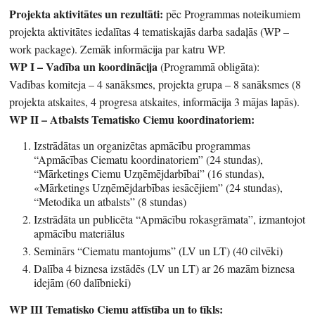
Projekta aktivitātes un rezultāti:
pēc Programmas noteikumiem
projekta aktivitātes iedalītas 4 tematiskajās darba sadaļās (WP –
work package). Zemāk informācija par katru WP.
WP I – Vadība un koordinācija
(Programmā obligāta):
Vadības komiteja – 4 sanāksmes, projekta grupa – 8 sanāksmes (8
projekta atskaites, 4 progresa atskaites, informācija 3 mājas lapās).
WP II – Atbalsts Tematisko Ciemu koordinatoriem:
Izstrādātas un organizētas apmācību programmas
“Apmācības Ciematu koordinatoriem” (24 stundas),
“Mārketings Ciemu Uzņēmējdarbībai” (16 stundas),
«Mārketings Uzņēmējdarbības iesācējiem” (24 stundas),
“Metodika un atbalsts” (8 stundas)
Izstrādāta un publicēta “Apmācību rokasgrāmata”, izmantojot
apmācību materiālus
Seminārs “Ciematu mantojums” (LV un LT) (40 cilvēki)
Dalība 4 biznesa izstādēs (LV un LT) ar 26 mazām biznesa
idejām (60 dalībnieki)
WP III Tematisko Ciemu attīstība un to tīkls: