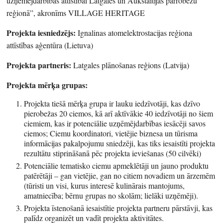
uzņēmējdarbības attīstībai Latgales un Aukštaitijas pārrobežu
reģionā”, akronīms VILLAGE HERITAGE
Projekta iesniedzējs:
Ignalinas atomelektrostacijas reģiona
attīstības aģentūra (Lietuva)
Projekta partneris:
Latgales plānošanas reģions (Latvija)
Projekta mērķa grupas:
Projekta tiešā mērķa grupa ir lauku iedzīvotāji, kas dzīvo
pierobežas 20 ciemos, kā arī aktīvākie 40 iedzīvotāji no šiem
ciemiem, kas ir potenciālie uzņēmējdarbības iesācēji savos
ciemos; Ciemu koordinatori, vietējie biznesa un tūrisma
informācijas pakalpojumu sniedzēji, kas tiks iesaistīti projekta
rezultātu stiprināšanā pēc projekta ieviešanas (50 cilvēki)
Potenciālie tematisko ciemu apmeklētāji un jauno produktu
patērētāji – gan vietējie, gan no citiem novadiem un ārzemēm
(tūristi un visi, kurus interesē kulinārais mantojums,
amatniecība; bērnu grupas no skolām; lielāki uzņēmēji).
Projekta īstenošanā iesaistītie projekta partneru pārstāvji, kas
palīdz organizēt un vadīt projekta aktivitātes.