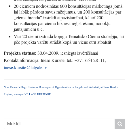
20 ciemiem nodrošinātas 600 konsultācijas mārketinga jomā,
lai labāk pārdotu savus ražojumus, un 200 konsultācijas par
„ciema brenda” izstrādi atpazīstamībai, kā arī 200
konsultācijas par ciemu biznesa reģistrēšanu, nodokļu
jautājumiem u.c.
Visi 20 ciemi izstrādā kopīgu Tematisko Ciemu stratēģiju, lai
pēc projekta varētu strādāt kopā un viens otru atbalstīt
Projekta statuss:
30.04.2009. iesniegts izvērtēšanai
Kontaktinformācija: Inese Kursīte, tel.: +371 654 28111,
inese.kursite@latgale.lv
New Theme Village Business Development Opportunities in Latgale and Aukstaitija Cross Border
Region, acronym VILLAGE HERITAGE