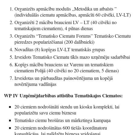
Organizēts apmācību modulis „Metodika un atbalsts ”
(individuālās ciematu apmācības, apmācīti 60 cilvēki, LV-LT)
Organizēti 2 mācību braucieni LV – LT (40 cilvēki no
tematiskajiem ciematiem), 4 pilnas dienas
Organizēts “Tematisko Ciematu Forums” Tematisko Ciematu
pieredzes popularizēšanai (200 dalībnieki)
Novadītas (8) kopīgas LV-LT tematiskās grupas
Izveidots Tematisko Ciematu tīkls mazo uzņēmēju sadarbībai
Kopīgs mācību brauciens uz Varenu un tematiskiem
ciematiem Polijā (40 cilvēki no 20 ciematiem, 5 dienas)
Izveidotas un pārbaudītas pašnovērtējuma un kopējā
novērtējuma vadlīnijas
WP IV Uzņēmējdarbības attīstība Tematiskajos Ciematos:
20 ciemiem nodrošināti stendu un kiosku komplekti, lai
popularizētu savu ciemu biznesu
Tematisko ciemu brošūras un mārketinga kampaņa
20 ciemiem nodrošinātas 600 tiešās koordinatoru
konsultācijas, lai palīdzētu biznesa veidošanai