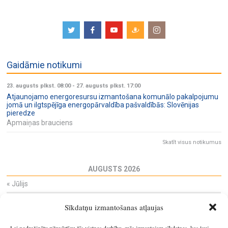
Gaidāmie notikumi
23. augusts plkst. 08:00
-
27. augusts plkst. 17:00
Atjaunojamo energoresursu izmantošana komunālo pakalpojumu
jomā un ilgtspējīga energopārvaldība pašvaldībās: Slovēnijas
pieredze
Apmaiņas brauciens
Skatīt visus notikumus
AUGUSTS 2026
«
Jūlijs
Pi
Ot
Tr
Ce
Pi
Se
Sv
Sīkdatņu izmantošanas atļaujas
27
28
29
30
31
1
2
3
4
5
6
7
8
9