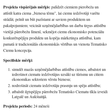
Projekta vispārējais mērķis:
palīdzēt ciemiem pierobeža un
attīstīt katra ciema „biznesa tēmu”, lai ciemu iedzīvotāji varētu
strādāt, pelnīt un būt pazīstami ar saviem produktiem un
pakalpojumiem; veicināt uzņēmējdarbības un darba tirgus attīstību
vietējā pārrobežu līmenī, sekmējot ciemu ekonomisko potenciālu
konkurētspējīgu produktu un kopēja mārketinga attīstībai, kam
pamatā ir tradicionālās ekonomiskās vērtības un vienota Tematisko
Ciemu koncepcija.
Specifiskie mērķi:
simulēt mazās uzņēmējdarbības attīstību ciemos, atbalstot un
iedrošinot ciematu iedzīvotājus uzsākt uz tūrismu un citiem
ekonomikas sektoriem vērstu biznesu;
nodrošināt ciematu iedzīvotāju prasmju un spēju attīstību;
atbalstīt ilgtspējīgu pārrobežu Tematisko Ciematu tīkla izveidi
Latgalē un Aukštaitijā.
Projekta periods:
24 mēneši