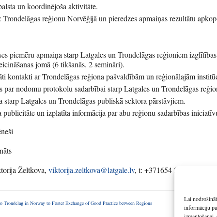
balsta un koordinējoša aktivitāte.
 Trondelāgas reģionu Norvēģijā un pieredzes apmaiņas rezultātu apko
ses piemēru apmaiņa starp Latgales un Trondelāgas reģioniem izglītības
icināšanas jomā (6 tikšanās, 2 semināri).
āti kontakti ar Trondelāgas reģiona pašvaldībām un reģionālajām institū
ās par nodomu protokolu sadarbībai starp Latgales un Trondelāgas reģi
 starp Latgales un Trondelāgas publiskā sektora pārstāvjiem.
publicitāte un izplatīta informācija par abu reģionu sadarbības iniciatīv
ēneši
nāts
torija Želtkova,
viktorija.zeltkova@latgale.lv
, t: +371654 28111
Lai nodrošināt
to Trondelag in Norway to Foster Exchange of Good Practice between Regions
informāciju pa
izmantošanai, 