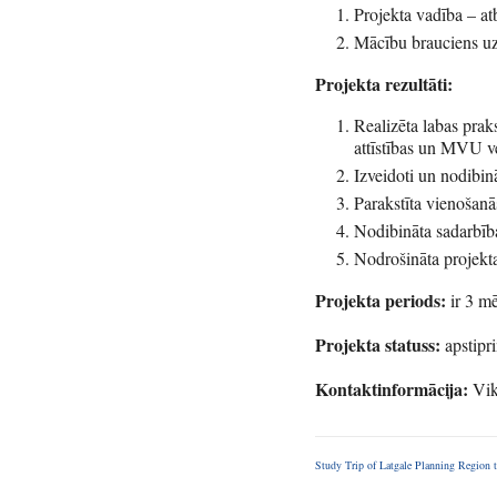
Projekta vadība – at
Mācību brauciens uz
Projekta rezultāti:
Realizēta labas prak
attīstības un MVU ve
Izveidoti un nodibin
Parakstīta vienošan
Nodibināta sadarbība
Nodrošināta projekta 
Projekta periods:
ir 3 m
Projekta statuss:
apstipri
Kontaktinformācija:
Vik
Study Trip of Latgale Planning Region 