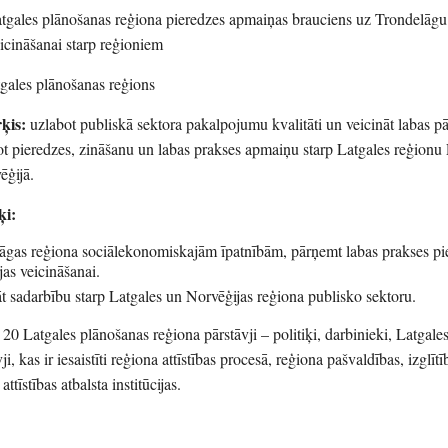
tgales plānošanas reģiona pieredzes apmaiņas brauciens uz Trondelāgu
icināšanai starp reģioniem
gales plānošanas reģions
ķis:
uzlabot publiskā sektora pakalpojumu kvalitāti un veicināt labas p
ot pieredzes, zināšanu un labas prakses apmaiņu starp Latgales reģionu 
ēģijā.
ķi:
elāgas reģiona sociālekonomiskajām īpatnībām, pārņemt labas prakses p
as veicināšanai.
t sadarbību starp Latgales un Norvēģijas reģiona publisko sektoru.
20 Latgales plānošanas reģiona pārstāvji – politiķi, darbinieki, Latgale
ji, kas ir iesaistīti reģiona attīstības procesā, reģiona pašvaldības, izglītī
ttīstības atbalsta institūcijas.