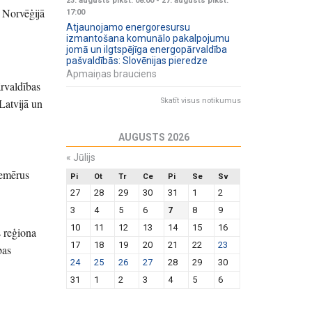
23. augusts plkst. 08:00
-
27. augusts plkst.
 Norvēģijā
17:00
Atjaunojamo energoresursu
izmantošana komunālo pakalpojumu
jomā un ilgtspējīga energopārvaldība
pašvaldībās: Slovēnijas pieredze
Apmaiņas brauciens
ārvaldības
Latvijā un
Skatīt visus notikumus
AUGUSTS 2026
«
Jūlijs
iemērus
Pi
Ot
Tr
Ce
Pi
Se
Sv
27
28
29
30
31
1
2
3
4
5
6
7
8
9
10
11
12
13
14
15
16
s reģiona
17
18
19
20
21
22
23
bas
24
25
26
27
28
29
30
31
1
2
3
4
5
6