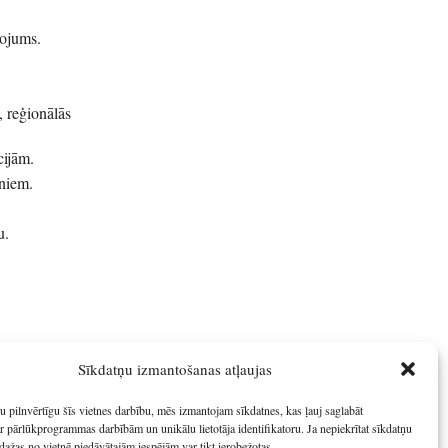
pojums.
, reģionālās
cijām.
oniem.
u.
Sīkdatņu izmantošanas atļaujas
u pilnvērtīgu šīs vietnes darbību, mēs izmantojam sīkdatnes, kas ļauj saglabāt
r pārlūkprogrammas darbībām un unikālu lietotāja identifikatoru. Ja nepiekrītat sīkdatņu
dažas no vietnē piedāvātajām iespējām var tikt ierobežotas.