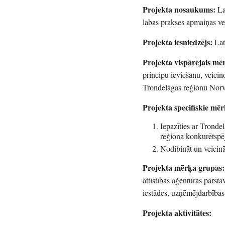
Projekta nosaukums:
La
labas prakses apmaiņas ve
Projekta iesniedzējs:
Lat
Projekta vispārējais mēr
principu ieviešanu, veicin
Trondelāgas reģionu Norv
Projekta specifiskie mēr
Iepazīties ar Trond
reģiona konkurētspēj
Nodibināt un veicinā
Projekta mērķa grupas:
attīstības aģentūras pārstāv
iestādes, uzņēmējdarbības a
Projekta aktivitātes: