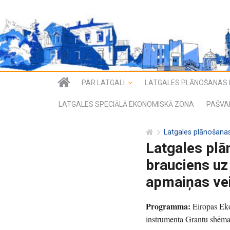
PAR LATGALI
LATGALES PLĀNOŠANAS 
LATGALES SPECIĀLĀ EKONOMISKĀ ZONA
PAŠVA
Latgales plānošana
Latgales plā
brauciens uz
apmaiņas vei
Programma:
Eiropas Eko
instrumenta Grantu shēma