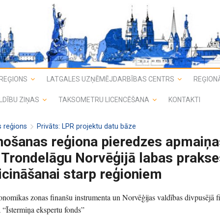
REĢIONS
LATGALES UZŅĒMĒJDARBĪBAS CENTRS
REĢIONĀ
LDĪBU ZIŅAS
TAKSOMETRU LICENCĒŠANA
KONTAKTI
s reģions
Privāts: LPR projektu datu bāze
nošanas reģiona pieredzes apmaiņa
 Trondelāgu Norvēģijā labas praks
cināšanai starp reģioniem
nomikas zonas finanšu instrumenta un Norvēģijas valdības divpusējā f
 “Īstermiņa ekspertu fonds”