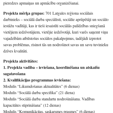
pieredzes apmaiņas un apmācību organizēšanai.
Projekta mērķa grupas:
701 Latgales reģiona sociālais
darbinieks – sociālā darba speciālisti, sociālie aprūpētāji un sociālo
iestāžu vadītāji, kas ir tieši iesaistīti sociālās palīdzības sniegšanā
vietējiem iedzīvotājiem, vietējie iedzīvotāji, kuri varēs saņemt viņu
vajadzībām atbilstošus sociālos pakalpojmus, tadējādi izprotot
savas problēmas, risinot tās un nodrošinot savas un savu tuvinieku
dzīves kvalitāti.
Projekta aktivitātes:
1. Projekta vadība – ieviešana, koordinēšana un atskaišu
sagatavošana
2. Kvalifikācijas programmas ieviešana:
Modulis “Likumdošanas aktualitātes” (6 dienas)
Modulis “Sociālā darba specifika” (21 diena)
Modulis “Sociālā darba standartu nodrošināšana. Vadības
kapacitātes stiprināšana” (12 dienas)
Modulis “Komunikācijas, saskarsmes prasmes” (6 dienas)