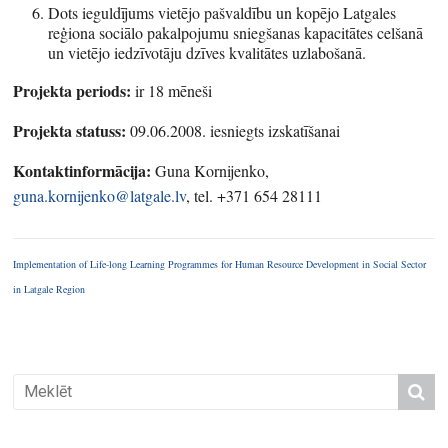
Dots ieguldījums vietējo pašvaldību un kopējo Latgales
reģiona sociālo pakalpojumu sniegšanas kapacitātes celšanā
un vietējo iedzīvotāju dzīves kvalitātes uzlabošanā.
Projekta periods:
ir 18 mēneši
Projekta statuss:
09.06.2008. iesniegts izskatīšanai
Kontaktinformācija:
Guna Kornijenko,
guna.kornijenko@latgale.lv
, tel. +371 654 28111
Implementation of Life-long Learning Programmes for Human Resource Development in Social Sector
in Latgale Region