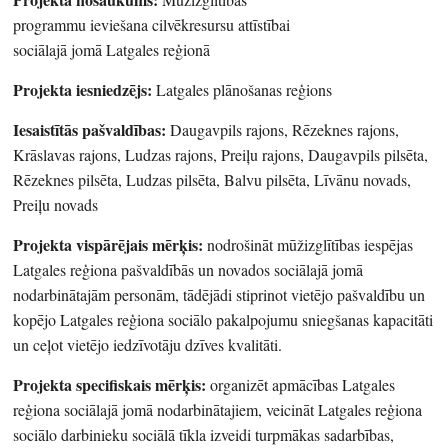
programmu ieviešana cilvēkresursu attīstībai
sociālajā jomā Latgales reģionā
Projekta iesniedzējs:
Latgales plānošanas reģions
Iesaistītās pašvaldības:
Daugavpils rajons, Rēzeknes rajons,
Krāslavas rajons, Ludzas rajons, Preiļu rajons, Daugavpils pilsēta,
Rēzeknes pilsēta, Ludzas pilsēta, Balvu pilsēta, Līvānu novads,
Preiļu novads
Projekta vispārējais mērķis:
nodrošināt mūžizglītības iespējas
Latgales reģiona pašvaldībās un novados sociālajā jomā
nodarbinātajām personām, tādējādi stiprinot vietējo pašvaldību un
kopējo Latgales reģiona sociālo pakalpojumu sniegšanas kapacitāti
un ceļot vietējo iedzīvotāju dzīves kvalitāti.
Projekta specifiskais mērķis:
organizēt apmācības Latgales
reģiona sociālajā jomā nodarbinātajiem, veicināt Latgales reģiona
sociālo darbinieku sociālā tīkla izveidi turpmākas sadarbības,