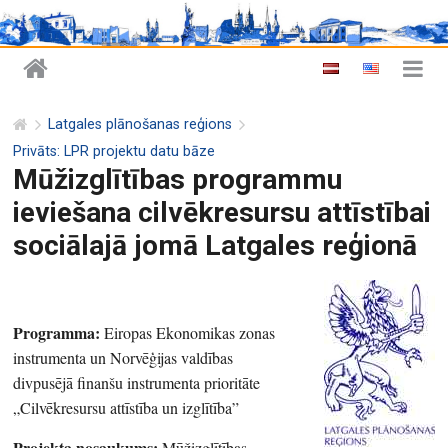
Latgales plānošanas reģions
Privāts: LPR projektu datu bāze
Mūžizglītības programmu
ieviešana cilvēkresursu attīstībai
sociālajā jomā Latgales reģionā
Programma:
Eiropas Ekonomikas zonas
instrumenta un Norvēģijas valdības
divpusējā finanšu instrumenta prioritāte
„Cilvēkresursu attīstība un izglītība”
Projekta nosaukums:
Mūžizglītības