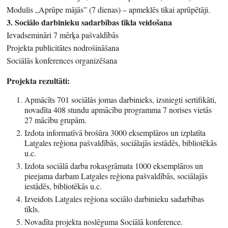
Modulis „Aprūpe mājās” (7 dienas) – apmeklēs tikai aprūpētāji.
3. Sociālo darbinieku sadarbības tīkla veidošana
Ievadsemināri 7 mērķa pašvaldībās
Projekta publicitātes nodrošināšana
Sociālās konferences organizēšana
Projekta rezultāti:
Apmācīts 701 sociālās jomas darbinieks, izsniegti sertifikāti,
novadīta 408 stundu apmācību programma 7 norises vietās
27 mācību grupām.
Izdota informatīvā brošūra 3000 eksemplāros un izplatīta
Latgales reģiona pašvaldībās, sociālajās iestādēs, bibliotēkās
u.c.
Izdota sociālā darba rokasgrāmata 1000 eksemplāros un
pieejama darbam Latgales reģiona pašvaldībās, sociālajās
iestādēs, bibliotēkās u.c.
Izveidots Latgales reģiona sociālo darbinieku sadarbības
tīkls.
Novadīta projekta noslēguma Sociālā konference.