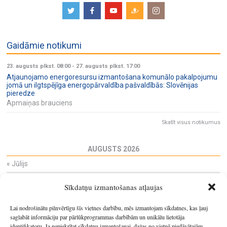
Gaidāmie notikumi
23. augusts plkst. 08:00
-
27. augusts plkst. 17:00
Atjaunojamo energoresursu izmantošana komunālo pakalpojumu
jomā un ilgtspējīga energopārvaldība pašvaldībās: Slovēnijas
pieredze
Apmaiņas brauciens
Skatīt visus notikumus
AUGUSTS 2026
«
Jūlijs
Pi
Ot
Tr
Ce
Pi
Se
Sv
Sīkdatņu izmantošanas atļaujas
27
28
29
30
31
1
2
3
4
5
6
7
8
9
Lai nodrošinātu pilnvērtīgu šīs vietnes darbību, mēs izmantojam sīkdatnes, kas ļauj
10
11
12
13
14
15
16
saglabāt informāciju par pārlūkprogrammas darbībām un unikālu lietotāja
identifikatoru. Ja nepiekrītat sīkdatņu izmantošanai, dažas no vietnē piedāvātajām