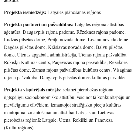
Projekta iesniedzējs:
Latgales plānošanas reģions
Projekta partneri un pašvaldības:
Latgales reģiona attīstības
aģentūra, Daugavpils rajona padome, Rēzeknes rajona padome,
Ludzas pilsētas dome, Preiļu novada dome, Līvānu novada dome,
Dagdas pilsētas dome, Krāslavas novada dome, Balvu pilsētas
dome, Utenas apgabala administrācija, Utenas rajona pašvaldība,
Rokišķu Kultūras centrs, Paņevežas rajona pašvaldība, Rēzeknes
pilsētas dome, Zarasu rajona pašvaldības kultūras centrs, Visaginas
rajona pašvaldība, Daugavpils pilsētas domes kultūras pārvalde.
Projekta vispārējais mērķis:
sekmēt pierobežas reģiona
ilgtspējīgu socioekonomisko attīstību, veicinot tā konkurētspēju un
pievilcīgumu cilvēkiem, izmantojot stratēģisku pieeju kultūras
mantojuma izmantošanai un attīstībai Latvijas un Lietuvas
pierobežas reģionā: Latgale, Utena, Rokišķi un Paneveža
(Kultūrreģions).