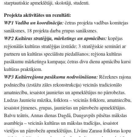
starptautiskie apmeklētāji, skolotāji, studenti.
Projekta aktivitātes un rezultāti:
WP1 Vadība un koordinācija:
četras projekta vadības komitejas
sanāksmes, 18 projekta darba grupas sanāksmes.
WP2 Kultūras stratēģija, mārketings un apmācības:
kopējas
reģionālās kultūras stratēģijas izstrāde; 3 stratēģiskie semināri ar
partneru un kultūras speciālistu piedalīšanos; reģiona kultūras
pasākumu mārketinga kampaņa; četras divu dienu apmācību kursi
kultūras praktiķiem.
WP3 Kultūrreģiona pasākumu nodrošināšana:
Rēzeknes rajona
podniecība (izstāžu zāles rekonstrukcija) veicinās tradicionālo
amatniecību, iesaistot jauniešus un apmeklētājus no pārrobežas.
Ludzas Jauniešu mūzika, folklora – veicinās folkloru, amatniecību,
iesaistot ģimenes, grupas, jauniešus un pārrobežu apmeklētājus.
Balvu teātris, Annas dienas Dagdā, Daugavpils pilsētas mākslas
asambleja – veicinās kultūras un mākslas tradīcijas, iesaistot
vietējos un pārrobežu apmeklētājus. Līvānu Zarasu folkloras kopu