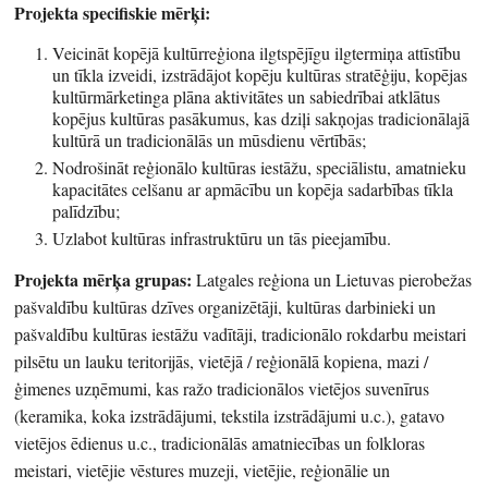
Projekta specifiskie mērķi:
Veicināt kopējā kultūrreģiona ilgtspējīgu ilgtermiņa attīstību
un tīkla izveidi, izstrādājot kopēju kultūras stratēģiju, kopējas
kultūrmārketinga plāna aktivitātes un sabiedrībai atklātus
kopējus kultūras pasākumus, kas dziļi sakņojas tradicionālajā
kultūrā un tradicionālās un mūsdienu vērtībās;
Nodrošināt reģionālo kultūras iestāžu, speciālistu, amatnieku
kapacitātes celšanu ar apmācību un kopēja sadarbības tīkla
palīdzību;
Uzlabot kultūras infrastruktūru un tās pieejamību.
Projekta mērķa grupas:
Latgales reģiona un Lietuvas pierobežas
pašvaldību kultūras dzīves organizētāji, kultūras darbinieki un
pašvaldību kultūras iestāžu vadītāji, tradicionālo rokdarbu meistari
pilsētu un lauku teritorijās, vietējā / reģionālā kopiena, mazi /
ģimenes uzņēmumi, kas ražo tradicionālos vietējos suvenīrus
(keramika, koka izstrādājumi, tekstila izstrādājumi u.c.), gatavo
vietējos ēdienus u.c., tradicionālās amatniecības un folkloras
meistari, vietējie vēstures muzeji, vietējie, reģionālie un