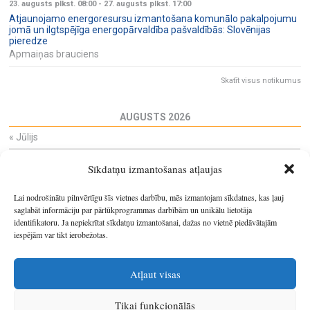
23. augusts plkst. 08:00
-
27. augusts plkst. 17:00
Atjaunojamo energoresursu izmantošana komunālo pakalpojumu
jomā un ilgtspējīga energopārvaldība pašvaldībās: Slovēnijas
pieredze
Apmaiņas brauciens
Skatīt visus notikumus
AUGUSTS 2026
«
Jūlijs
Pi
Ot
Tr
Ce
Pi
Se
Sv
Sīkdatņu izmantošanas atļaujas
27
28
29
30
31
1
2
3
4
5
6
7
8
9
Lai nodrošinātu pilnvērtīgu šīs vietnes darbību, mēs izmantojam sīkdatnes, kas ļauj
10
11
12
13
14
15
16
saglabāt informāciju par pārlūkprogrammas darbībām un unikālu lietotāja
identifikatoru. Ja nepiekrītat sīkdatņu izmantošanai, dažas no vietnē piedāvātajām
17
18
19
20
21
22
23
iespējām var tikt ierobežotas.
24
25
26
27
28
29
30
31
1
2
3
4
5
6
Atļaut visas
Tikai funkcionālās