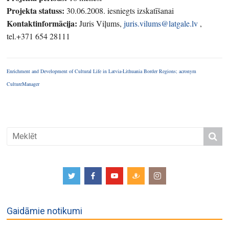
Projekta statuss:
30.06.2008. iesniegts izskatīšanai
Kontaktinformācija:
Juris Viļums,
juris.vilums@latgale.lv
,
tel.+371 654 28111
Enrichment and Development of Cultural Life in Latvia-Lithuania Border Regions; acronym
CultureManager
Gaidāmie notikumi