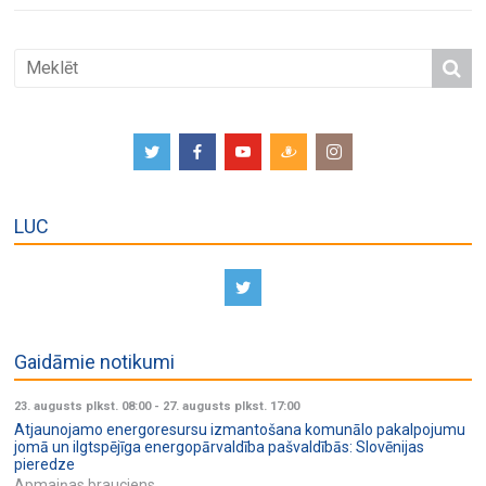
LUC
Gaidāmie notikumi
23. augusts plkst. 08:00
-
27. augusts plkst. 17:00
Atjaunojamo energoresursu izmantošana komunālo pakalpojumu
jomā un ilgtspējīga energopārvaldība pašvaldībās: Slovēnijas
pieredze
Apmaiņas brauciens