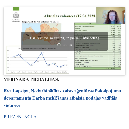
Lai skatītos šo saturu, ir jāatļauj marketing
sīkdatnes
VEBINĀRĀ PIEDALĪJĀS:
Eva Lapsiņa,
Nodarbinātības valsts aģentūras Pakalpojumu
departamenta Darba meklēšanas atbalsta nodaļas vadītāja
vietniece
PREZENTĀCIJA