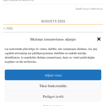
Skatīt visus notikumus
AUGUSTS 2026
«
Jūlijs
Pi
Ot
Tr
Ce
Pi
Se
Sv
Sīkdatņu izmantošanas atļaujas
27
28
29
30
31
1
2
3
4
5
6
7
8
9
Lai nodrošinātu pilnvērtīgu šīs vietnes darbību, mēs izmantojam sīkdatnes, kas ļauj
10
11
12
13
14
15
16
saglabāt informāciju par pārlūkprogrammas darbībām un unikālu lietotāja
identifikatoru. Ja nepiekrītat sīkdatņu izmantošanai, dažas no vietnē piedāvātajām
17
18
19
20
21
22
23
iespējām var tikt ierobežotas.
24
25
26
27
28
29
30
31
1
2
3
4
5
6
Atļaut visas
Tikai funkcionālās
© 2026
Latgales plānošanas reģions
.
Pielāgot izvēli
Izstrādātājs
SIA Info
.