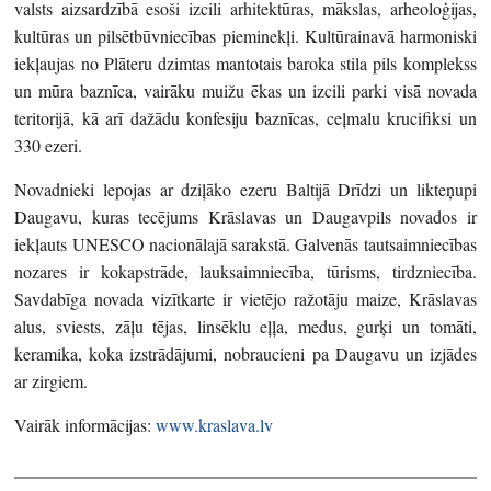
valsts aizsardzībā esoši izcili arhitektūras, mākslas, arheoloģijas,
kultūras un pilsētbūvniecības pieminekļi. Kultūrainavā harmoniski
iekļaujas no Plāteru dzimtas mantotais baroka stila pils komplekss
un mūra baznīca, vairāku muižu ēkas un izcili parki visā novada
teritorijā, kā arī dažādu konfesiju baznīcas, ceļmalu krucifiksi un
330 ezeri.
Novadnieki lepojas ar dziļāko ezeru Baltijā Drīdzi un likteņupi
Daugavu, kuras tecējums Krāslavas un Daugavpils novados ir
iekļauts UNESCO nacionālajā sarakstā. Galvenās tautsaimniecības
nozares ir kokapstrāde, lauksaimniecība, tūrisms, tirdzniecība.
Savdabīga novada vizītkarte ir vietējo ražotāju maize, Krāslavas
alus, sviests, zāļu tējas, linsēklu eļļa, medus, gurķi un tomāti,
keramika, koka izstrādājumi, nobraucieni pa Daugavu un izjādes
ar zirgiem.
Vairāk informācijas:
www.kraslava.lv