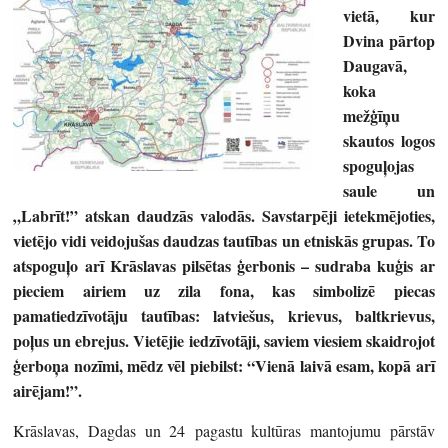
vietā, kur
Dvina pārtop
Daugavā,
koka
mežģīņu
skautos logos
spoguļojas
saule un
„Labrīt!” atskan daudzās valodās. Savstarpēji ietekmējoties,
vietējo vidi veidojušas daudzas tautības un etniskās grupas. To
atspoguļo arī Krāslavas pilsētas ģerbonis – sudraba kuģis ar
pieciem airiem uz zila fona, kas simbolizē piecas
pamatiedzīvotāju tautības: latviešus, krievus, baltkrievus,
poļus un ebrejus. Vietējie iedzīvotāji, saviem viesiem skaidrojot
ģerboņa nozīmi, mēdz vēl piebilst: “Vienā laivā esam, kopā arī
airējam!”.
Krāslavas, Dagdas un 24 pagastu kultūras mantojumu pārstāv