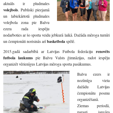
aktuāls ir pludmales
volejbols
. Publiski pieejamā
un labiekārtotā pludmales
volejbola zona pie Balvu
ezera rada iespēju
nodarboties ar šo sporta veidu jebkurā laikā. Dažāda mēroga turnīri
basketbola
un čempionāti norisinās arī
spēlē.
renovēts
2015.gadā sadarbībā ar Latvijas Futbola federāciju
futbola laukums
pie Balvu Valsts ģimnāzijas, radot iespēju
organizēt vērienīgus Latvijas mēroga sporta pasākumus.
Balvu ezers ir
nozīmīga vieta
dažādu Latvijas
čempionātu posmu
organizēšanā.
Ziemas periodā,
parasti janvāra