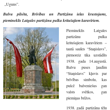
„Uguns”.
Balvu pilsēta, Brīvības un Partizānu ielas krustojums,
piemineklis Latgales partizānu pulka kritušajiem karavīriem.
Piemineklis Latgales
partizānu pulka
kritušajiem karavīriem –
tautā saukts “Staņislavs”,
pirmoreiz tika uzstādīts
1938. gada 14.augustā.
Balvu puses ļaudīm
“Staņislavs” kļuvis par
brīvības simbolu, kas
pulcē balveniešus gan
valsts svētkos, gan
piemiņas brīžos.
1938. gadā partizāna tēlu