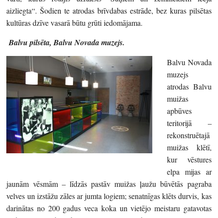
aizliegta“. Šodien te atrodas brīvdabas estrāde, bez kuras pilsētas
kultūras dzīve vasarā būtu grūti iedomājama.
Balvu pilsēta, Balvu Novada muzejs.
Balvu Novada
muzejs
atrodas Balvu
muižas
apbūves
teritorijā –
rekonstruētajā
muižas klētī,
kur vēstures
elpa mijas ar
jaunām vēsmām – līdzās pastāv muižas ļaužu būvētās pagraba
velves un izstāžu zāles ar jumta logiem; senatnīgas klēts durvis, kas
darinātas no 200 gadus veca koka un vietējo meistaru gatavotas