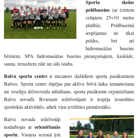
Sporta skolas
peldbaseins
(ar četriem
celiņiem 25×10 metru
platībā). Peldbaseinā
iespējamas ne tikai
peldes, bet arī
hidromasāžas baseins
bērniem, SPA hidromasāžas baseins pieaugušajiem, kaskāde,
sauna, trenažieru zāle un sāls istaba.
Balvu sporta centrs
ir iniciators dažādiem sporta pasākumiem
Balvos. Sporta centrs rūpējas par aktīvu brīvā laika izmantošanu
un veselīga dzīvesveida attīstīšanu, sporta pasākumu organizēšanu
Balvu novadā. Ikvienam iedzīvotājam ir iespēja iesaistīties
sportiskās aktivitātēs, atliek vien izvēlēties piemērotāko.
Balvu novada iedzīvotāji
orientēšanās
nodarbojas ar
sportu
. Vasaras sezonā ļoti