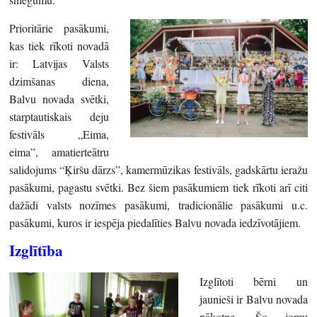
Prioritārie pasākumi,
kas tiek rīkoti novadā
ir: Latvijas Valsts
dzimšanas diena,
Balvu novada svētki,
starptautiskais deju
festivāls „Eima,
eima”, amatierteātru
salidojums “Ķiršu dārzs”, kamermūzikas festivāls, gadskārtu ieražu
pasākumi, pagastu svētki. Bez šiem pasākumiem tiek rīkoti arī citi
dažādi valsts nozīmes pasākumi, tradicionālie pasākumi u.c.
pasākumi, kuros ir iespēja piedalīties Balvu novada iedzīvotājiem.
Izglītība
Izglītoti bērni un
jaunieši ir Balvu novada
nākotne. Šo jomu