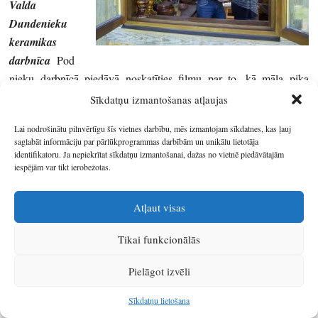
Valda
Dundenieku
keramikas
darbnīca
Pod
nieku darbnīcā piedāvā noskatīties filmu par to, kā māla pika
pārtop keramikas traukā. Darbnīcā ir iespēja pašiem iemēģināt
Sīkdatņu izmantošanas atļaujas
roku māla trauka radīšanā. Darba laiks: pēc pieteikuma.
Lai nodrošinātu pilnvērtīgu šīs vietnes darbību, mēs izmantojam sīkdatnes, kas ļauj
saglabāt informāciju par pārlūkprogrammas darbībām un unikālu lietotāja
identifikatoru. Ja nepiekrītat sīkdatņu izmantošanai, dažas no vietnē piedāvātajām
iespējām var tikt ierobežotas.
Balvu
novads,
Atļaut visas
Briežuciema
pagasts,
Tikai funkcionālās
Briežuciema
amatu
Pielāgot izvēli
meistaru
ciems
Sīkdatņu lietošana