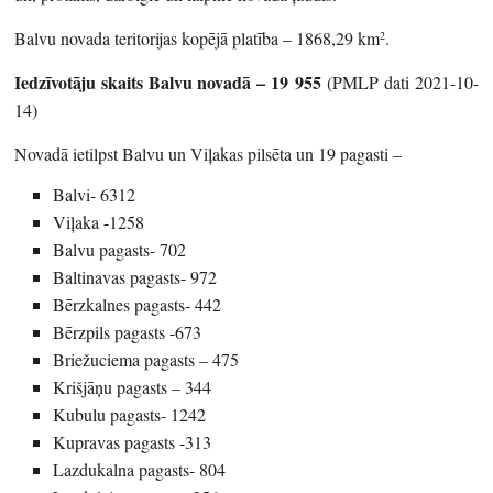
Balvu novada teritorijas kopējā platība – 1868,29 km
.
2
Iedzīvotāju skaits Balvu novadā – 19 955
(PMLP dati 2021-10-
14)
Novadā ietilpst Balvu un Viļakas pilsēta un 19 pagasti –
Balvi- 6312
Viļaka -1258
Balvu pagasts- 702
Baltinavas pagasts- 972
Bērzkalnes pagasts- 442
Bērzpils pagasts -673
Briežuciema pagasts – 475
Krišjāņu pagasts – 344
Kubulu pagasts- 1242
Kupravas pagasts -313
Lazdukalna pagasts- 804