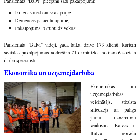
Pansionātā “Balvi” pieejami šādi pakalpojumi:
Ikdienas medicīniskā aprūpe;
Demences pacientu aprūpe;
Pakalpojums “Grupu dzīvoklis”.
Pansionātā “Balvi” vidēji, gada laikā, dzīvo 173 klienti, kuriem
sociālos pakalpojumus nodrošina 71 darbinieks, no tiem 6 sociālā
darba speciālisti.
Ekonomika un uzņēmējdarbība
Ekonomikas un
uzņēmējdarbības
veicinātājs, atbalsta
sniedzējs un palīgs
jaunu uzņēmumu
veidošanā Balvos ir
Balvu novada