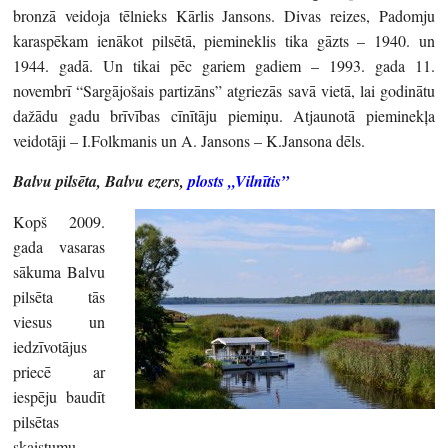
bronzā veidoja tēlnieks Kārlis Jansons. Divas reizes, Padomju
karaspēkam ienākot pilsētā, piemineklis tika gāzts – 1940. un
1944. gadā. Un tikai pēc gariem gadiem – 1993. gada 11.
novembrī “Sargājošais partizāns” atgriezās savā vietā, lai godinātu
dažādu gadu brīvības cīnītāju piemiņu. Atjaunotā pieminekļa
veidotāji – I.Folkmanis un A. Jansons – K.Jansona dēls.
Balvu pilsēta, Balvu ezers,
plosts „Vilnītis”
Kopš 2009.
gada vasaras
sākuma Balvu
pilsēta tās
viesus un
iedzīvotājus
priecē ar
iespēju baudīt
pilsētas
skaistumu,