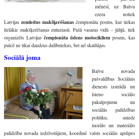
mēnesī, uz Balvu
ezera notiek
zemledus makšķerēšanas
Latvijas
čempionāta posms, kur tiekas
lielākie makšķerēšanas entuziasti. Pašā vasaras vidū – jūlijā, tiek
čempionāta ūdens motocikliem
organizēts Latvijas
posms, kas
pulcē ne tikai daudzus dalībniekus, bet arī skatītājus.
Sociālā joma
Balvu novada
pašvaldības Sociālais
dienests izstrādā un
īsteno sociālo
pakalpojumu un
sociālās palīdzības
politiku, sniedz
morālo un materiālo
palīdzību novada iedzīvotājiem, koordinē valsts sociālās aprūpes