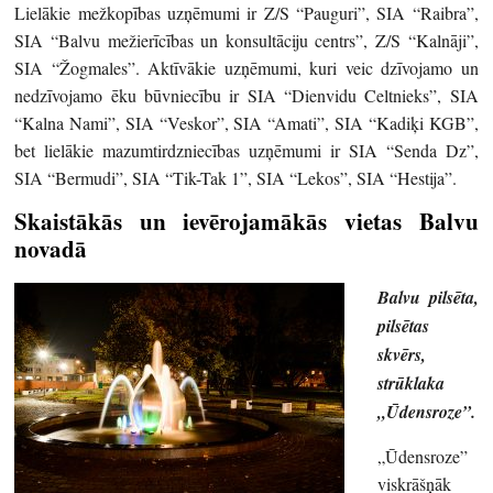
Lielākie mežkopības uzņēmumi ir Z/S “Pauguri”, SIA “Raibra”,
SIA “Balvu mežierīcības un konsultāciju centrs”, Z/S “Kalnāji”,
SIA “Žogmales”. Aktīvākie uzņēmumi, kuri veic dzīvojamo un
nedzīvojamo ēku būvniecību ir SIA “Dienvidu Celtnieks”, SIA
“Kalna Nami”, SIA “Veskor”, SIA “Amati”, SIA “Kadiķi KGB”,
bet lielākie mazumtirdzniecības uzņēmumi ir SIA “Senda Dz”,
SIA “Bermudi”, SIA “Tik-Tak 1”, SIA “Lekos”, SIA “Hestija”.
Skaistākās un ievērojamākās vietas Balvu
novadā
Balvu pilsēta,
pilsētas
skvērs,
strūklaka
„Ūdensroze”.
„Ūdensroze”
viskrāšņāk