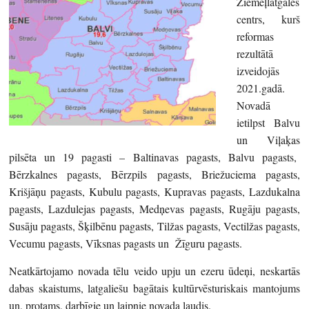
Ziemeļlatgales
centrs, kurš
reformas
rezultātā
izveidojās
2021.gadā.
Novadā
ietilpst Balvu
un Viļaķas
pilsēta un 19 pagasti – Baltinavas pagasts, Balvu pagasts,
Bērzkalnes pagasts, Bērzpils pagasts, Briežuciema pagasts,
Krišjāņu pagasts, Kubulu pagasts, Kupravas pagasts, Lazdukalna
pagasts, Lazdulejas pagasts, Medņevas pagasts, Rugāju pagasts,
Susāju pagasts, Šķilbēnu pagasts, Tilžas pagasts, Vectilžas pagasts,
Vecumu pagasts, Vīksnas pagasts un Žīguru pagasts.
Neatkārtojamo novada tēlu veido upju un ezeru ūdeņi, neskartās
dabas skaistums, latgaliešu bagātais kultūrvēsturiskais mantojums
un, protams, darbīgie un laipnie novada ļaudis.