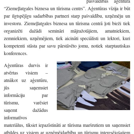
pašvaldības aģentūra
“Ziemeļlatgales biznesa un tūrisma centrs”. Aģentūras vīzija ir būt
par ilgtspējīgu sadarbības partneri starp pašvaldību, uzņēmēju un
investoru. Ziemeļlatgales biznesa un tūrisma centrā ļoti bieži tiek
organizēti dažādi semināri mājražotājiem, amatniekiem,
zemniekiem, uzņēmējiem, tiek aicināti speciālisti un lektori, kuri
kompetenti stāsta par savu pārstāvēto jomu, notiek starptautiskas
konferences.
Aģentūras durvis ir
atvērtas visiem –
atnākot uz aģentūru,
jūs saņemsiet
informāciju par
tūrismu, varēsiet
saņemt dažādus
informatīvos
materiālus, tiksiet iepazīstināti ar tūrisma maršrutiem un saņemsiet
atbildes uz visiem ar uzņēmējdarbību un tūrismu interesējošajiem