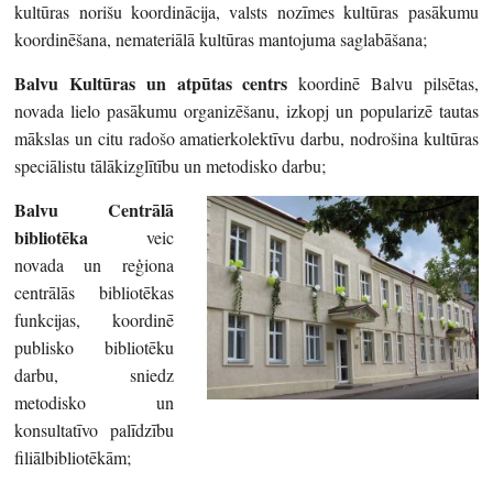
kultūras norišu koordinācija, valsts nozīmes kultūras pasākumu
koordinēšana, nemateriālā kultūras mantojuma saglabāšana;
Balvu Kultūras un atpūtas centrs
koordinē Balvu pilsētas,
novada lielo pasākumu organizēšanu, izkopj un popularizē tautas
mākslas un citu radošo amatierkolektīvu darbu, nodrošina kultūras
speciālistu tālākizglītību un metodisko darbu;
Balvu Centrālā
bibliotēka
veic
novada un reģiona
centrālās bibliotēkas
funkcijas, koordinē
publisko bibliotēku
darbu, sniedz
metodisko un
konsultatīvo palīdzību
filiālbibliotēkām;