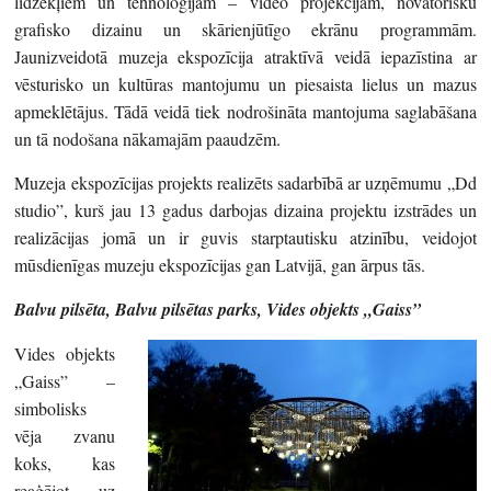
līdzekļiem un tehnoloģijām – video projekcijām, novatorisku
grafisko dizainu un skārienjūtīgo ekrānu programmām.
Jaunizveidotā muzeja ekspozīcija atraktīvā veidā iepazīstina ar
vēsturisko un kultūras mantojumu un piesaista lielus un mazus
apmeklētājus. Tādā veidā tiek nodrošināta mantojuma saglabāšana
un tā nodošana nākamajām paaudzēm.
Muzeja ekspozīcijas projekts realizēts sadarbībā ar uzņēmumu „Dd
studio”, kurš jau 13 gadus darbojas dizaina projektu izstrādes un
realizācijas jomā un ir guvis starptautisku atzinību, veidojot
mūsdienīgas muzeju ekspozīcijas gan Latvijā, gan ārpus tās.
Balvu pilsēta, Balvu pilsētas parks, Vides objekts „Gaiss”
Vides objekts
„Gaiss” –
simbolisks
vēja zvanu
koks, kas
reaģējot uz