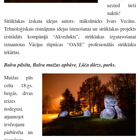
uzzied tieši
naktīs!
Strūklakas izskata idejas autors- mākslinieks Ivars Vecāns.
Tehnoloģiskais risinājums idejas īstenošanai un strūklakas projekts
izstrādāts kompānijā “Akvedukts”, strūklakas izgatavošanai
izmantotas Vācijas rūpnīcas “OASE” profesionālās strūklaku
iekārtas.
Balvu pilsēta, Balvu muižas apbūve, Lāča dārzs, parks.
Muižas pils
celta 18.gs.
beigās, divas
reizes
nodegusi,
atjaunojot
ievērojami
pārbūvēta un
piemērota