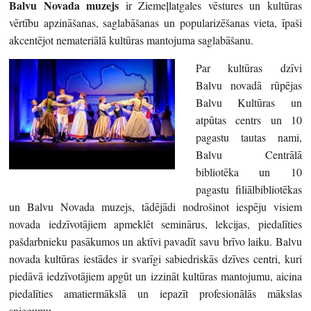
Balvu Novada muzejs
ir Ziemeļlatgales vēstures un kultūras
vērtību apzināšanas, saglabāšanas un popularizēšanas vieta, īpaši
akcentējot nemateriālā kultūras mantojuma saglabāšanu.
Par kultūras dzīvi
Balvu novadā rūpējas
Balvu Kultūras un
atpūtas centrs un 10
pagastu tautas nami,
Balvu Centrālā
bibliotēka un 10
pagastu filiālbibliotēkas
un Balvu Novada muzejs, tādējādi nodrošinot iespēju visiem
novada iedzīvotājiem apmeklēt seminārus, lekcijas, piedalīties
pašdarbnieku pasākumos un aktīvi pavadīt savu brīvo laiku. Balvu
novada kultūras iestādes ir svarīgi sabiedriskās dzīves centri, kuri
piedāvā iedzīvotājiem apgūt un izzināt kultūras mantojumu, aicina
piedalīties amatiermākslā un iepazīt profesionālās mākslas
sniegumu.