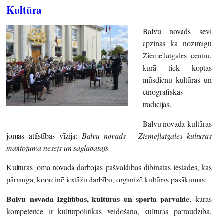
Kultūra
Balvu novads sevi
apzinās kā nozīmīgu
Ziemeļlatgales centru,
kurā tiek koptas
mūsdienu kultūras un
etnogrāfiskās
tradīcijas.
Balvu novada kultūras
jomas attīstības vīzija:
Balvu novads – Ziemeļlatgales kultūras
mantojuma nesējs un saglabātājs
.
Kultūras jomā novadā darbojas pašvaldības dibinātas iestādes, kas
pārrauga, koordinē iestāžu darbību, organizē kultūras pasākumus:
Balvu novada Izglītības, kultūras un sporta pārvalde
, kuras
kompetencē ir kultūrpolitikas veidošana, kultūras pārraudzība,