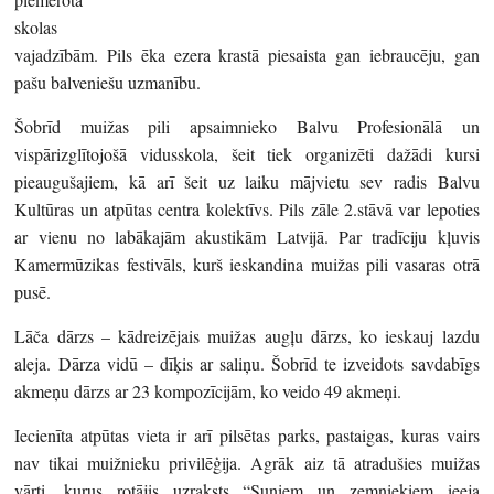
skolas
vajadzībām. Pils ēka ezera krastā piesaista gan iebraucēju, gan
pašu balveniešu uzmanību.
Šobrīd muižas pili apsaimnieko Balvu Profesionālā un
vispārizglītojošā vidusskola, šeit tiek organizēti dažādi kursi
pieaugušajiem, kā arī šeit uz laiku mājvietu sev radis Balvu
Kultūras un atpūtas centra kolektīvs. Pils zāle 2.stāvā var lepoties
ar vienu no labākajām akustikām Latvijā. Par tradīciju kļuvis
Kamermūzikas festivāls, kurš ieskandina muižas pili vasaras otrā
pusē.
Lāča dārzs – kādreizējais muižas augļu dārzs, ko ieskauj lazdu
aleja. Dārza vidū – dīķis ar saliņu. Šobrīd te izveidots savdabīgs
akmeņu dārzs ar 23 kompozīcijām, ko veido 49 akmeņi.
Iecienīta atpūtas vieta ir arī pilsētas parks, pastaigas, kuras vairs
nav tikai muižnieku privilēģija. Agrāk aiz tā atradušies muižas
vārti, kurus rotājis uzraksts “Suņiem un zemniekiem ieeja