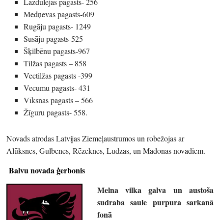
Lazdulejas pagasts- 256
Medņevas pagasts-609
Rugāju pagasts- 1249
Susāju pagasts-525
Šķilbēnu pagasts-967
Tilžas pagasts – 858
Vectilžas pagasts -399
Vecumu pagasts- 431
Vīksnas pagasts – 566
Žīguru pagasts- 558.
Novads atrodas Latvijas Ziemeļaustrumos un robežojas ar
Alūksnes, Gulbenes, Rēzeknes, Ludzas, un Madonas novadiem.
Balvu novada ģerbonis
Melna vilka galva un austoša
sudraba saule purpura sarkanā
fonā