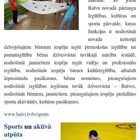
Balvu novadā pārrauga
Izglītības, kultūras un
sporta pārvalde, kuras
funkcijas ir nodrošināt
novada teritorijā
dzīvojošajiem bērniem iespēju iegūt pirmsskolas izglītību un
pamatizglītību bērna dzīvesvietai tuvākajā mācību iestādē,
nodrošināt jauniešiem iespēju iegūt vidējo un profesionālo
izglītību, nodrošināt iespēju īstenot kultūrizglītību, atbalstīt
ārpusstundu pasākumus, bērnu nometnes, pieaugušajiem
nodrošināt izglītības iegūšanu tuvāk dzīvesvietai – Balvos,
nodrošināt bērniem, jauniešiem, pieaugušajiem iespēju piedalīties
sporta aktivitātēs, kultūras pasākumos.
www.balvi.lv/lv/sports
Sports
un
aktīvā
atpūta