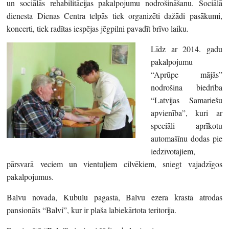
un sociālās rehabilitācijas pakalpojumu nodrošināšanu. Sociālā
dienesta Dienas Centra telpās tiek organizēti dažādi pasākumi,
koncerti, tiek radītas iespējas jēgpilni pavadīt brīvo laiku.
Līdz ar 2014. gadu
pakalpojumu
“Aprūpe mājās”
nodrošina biedrība
“Latvijas Samariešu
apvienība”, kuri ar
speciāli aprīkotu
automašīnu dodas pie
iedzīvotājiem,
pārsvarā veciem un vientuļiem cilvēkiem, sniegt vajadzīgos
pakalpojumus.
Balvu novada, Kubulu pagastā, Balvu ezera krastā atrodas
pansionāts “Balvi”, kur ir plaša labiekārtota teritorija.