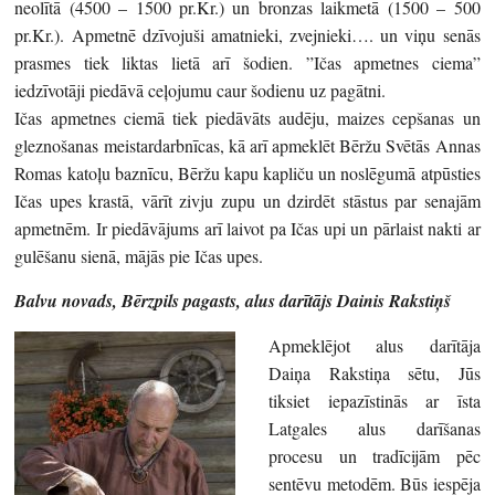
neolītā (4500 – 1500 pr.Kr.) un bronzas laikmetā (1500 – 500
pr.Kr.). Apmetnē dzīvojuši amatnieki, zvejnieki…. un viņu senās
prasmes tiek liktas lietā arī šodien. ”Ičas apmetnes ciema”
iedzīvotāji piedāvā ceļojumu caur šodienu uz pagātni.
Ičas apmetnes ciemā tiek piedāvāts audēju, maizes cepšanas un
gleznošanas meistardarbnīcas, kā arī apmeklēt Bēržu Svētās Annas
Romas katoļu baznīcu, Bēržu kapu kapliču un noslēgumā atpūsties
Ičas upes krastā, vārīt zivju zupu un dzirdēt stāstus par senajām
apmetnēm. Ir piedāvājums arī laivot pa Ičas upi un pārlaist nakti ar
gulēšanu sienā, mājās pie Ičas upes.
Balvu novads, Bērzpils pagasts, alus darītājs Dainis Rakstiņš
Apmeklējot alus darītāja
Daiņa Rakstiņa sētu, Jūs
tiksiet iepazīstinās ar īsta
Latgales alus darīšanas
procesu un tradīcijām pēc
sentēvu metodēm. Būs iespēja