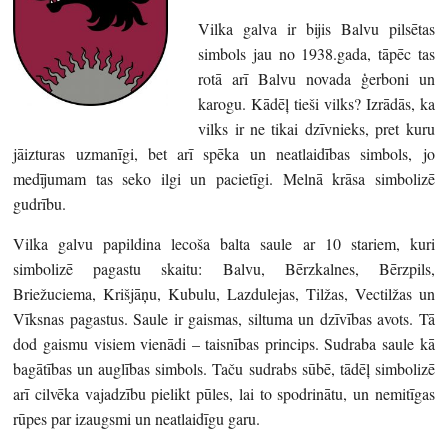
Vilka galva ir bijis Balvu pilsētas
simbols jau no 1938.gada, tāpēc tas
rotā arī Balvu novada ģerboni un
karogu. Kādēļ tieši vilks? Izrādās, ka
vilks ir ne tikai dzīvnieks, pret kuru
jāizturas uzmanīgi, bet arī spēka un neatlaidības simbols, jo
medījumam tas seko ilgi un pacietīgi. Melnā krāsa simbolizē
gudrību.
Vilka galvu papildina lecoša balta saule ar 10 stariem, kuri
simbolizē pagastu skaitu: Balvu, Bērzkalnes, Bērzpils,
Briežuciema, Krišjāņu, Kubulu, Lazdulejas, Tilžas, Vectilžas un
Vīksnas pagastus. Saule ir gaismas, siltuma un dzīvības avots. Tā
dod gaismu visiem vienādi – taisnības princips. Sudraba saule kā
bagātības un auglības simbols. Taču sudrabs sūbē, tādēļ simbolizē
arī cilvēka vajadzību pielikt pūles, lai to spodrinātu, un nemitīgas
rūpes par izaugsmi un neatlaidīgu garu.