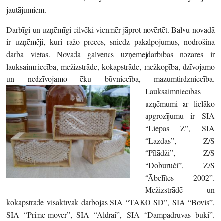
jautājumiem.
Darbīgi un uzņēmīgi cilvēki vienmēr jāprot novērtēt. Balvu novadā
ir uzņēmēji, kuri ražo preces, sniedz pakalpojumus, nodrošina
darba vietas. Novada galvenās uzņēmējdarbības nozares ir
lauksaimniecība, mežizstrāde, kokapstrāde, mežkopība, dzīvojamo
un nedzīvojamo ēku būvniecība, mazumtirdzniecība.
Lauksaimniecības
uzņēmumi ar lielāko
apgrozījumu ir SIA
“Liepas Z”, SIA
“Lazdas”, Z/S
“Pīlādži”, Z/S
“Doburūči”, Z/S
“Ābelītes 2002”.
Mežizstrādē un
kokapstrādē visaktīvāk darbojas SIA “TAKO SD”, SIA “Bovis”,
SIA “Prime-mover”, SIA “Aldrai”, SIA “Dampadruvas buki”.