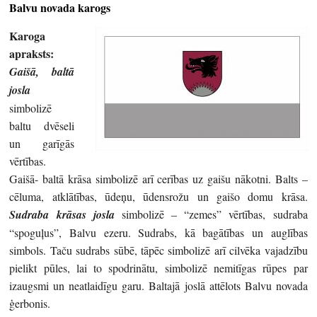
Balvu novada karogs
Karoga
apraksts:
Gaišā, baltā
josla
simbolizē
baltu dvēseli
un garīgās
vērtības.
Gaišā- baltā krāsa simbolizē arī cerības uz gaišu nākotni. Balts –
cēluma, atklātības, ūdeņu, ūdensrožu un gaišo domu krāsa.
Sudraba krāsas josla
simbolizē – “zemes” vērtības, sudraba
“spoguļus”, Balvu ezeru. Sudrabs, kā bagātības un auglības
simbols. Taču sudrabs sūbē, tāpēc simbolizē arī cilvēka vajadzību
pielikt pūles, lai to spodrinātu, simbolizē nemitīgas rūpes par
izaugsmi un neatlaidīgu garu. Baltajā joslā attēlots Balvu novada
ģerbonis.