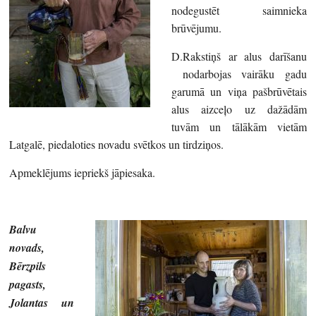
nodegustēt saimnieka
brūvējumu.
D.Rakstiņš ar alus darīšanu
nodarbojas vairāku gadu
garumā un viņa pašbrūvētais
alus aizceļo uz dažādām
tuvām un tālākām vietām
Latgalē, piedaloties novadu svētkos un tirdziņos.
Apmeklējums iepriekš jāpiesaka.
Balvu
novads,
Bērzpils
pagasts,
Jolantas un