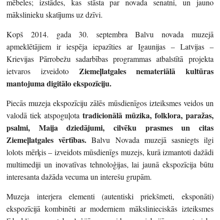
mēbeles; izstādes, kas stāsta par novada senatni, un jauno
mākslinieku skatījums uz dzīvi.
Kopš 2014. gada 30. septembra Balvu novada muzejā
apmeklētājiem ir iespēja iepazīties ar Igaunijas – Latvijas –
Krievijas Pārrobežu sadarbības programmas atbalstītā projekta
Ziemeļlatgales nemateriālā kultūras
ietvaros izveidoto
mantojuma digitālo ekspozīciju
.
Piecās muzeja ekspozīciju zālēs mūsdienīgos izteiksmes veidos un
tradicionālā mūzika
,
folklora, paražas,
valodā tiek atspoguļota
psalmi, Maija dziedājumi, cilvēku prasmes un citas
Ziemeļlatgales vērtības
.
Balvu Novada muzejā sasniegts ilgi
lolots mērķis – izveidots mūsdienīgs muzejs, kurā izmantoti dažādi
multimediji un inovatīvas tehnoloģijas, lai jaunā ekspozīcija būtu
interesanta dažāda vecuma un interešu grupām.
Muzeja interjera elementi (autentiski priekšmeti, eksponāti)
ekspozīcijā kombinēti ar moderniem mākslinieciskās izteiksmes