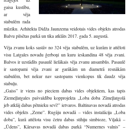
gaisa kustību,
ar vēja
stabulēm rada
mūziku. Arhitekta Didža Jaunzema veidotais vides objekts atrodas
Balvu pilsētas parkā un tika atklāts 2017. gada 5. augustā.
Vēja zvanu koks sastāv no 324 vēja stabulēm, uz kurām ir attēloti
visu Latgales novadu ģerboņi un kuru ieskandina 48 vēja zvani.
Balvos ir uzstādīts pasaulē lielākais vēja zvanu ansamblis. Pasaulē
ir sastopami vēja zvani ar garākām un diametrā resnākām
stabulēm, bet nekur nav sastopams vienkopus tik daudz vēja
stabuļu.
„Gaiss” ir viens no pieciem dabas vides objektiem, kas tapis
Ziemeļlatgales pašvaldību kopprojekta „Loba doba Zīmeļlatgolā
jeb atklāj dabas pētnieku sevī!” ietvaros. Baltinavas novadā atrodas
vides objekts „Zeme”. Rugāju novadā – vides instalācija „Loba
doba”, kurā attēlota visu četru dabas stihiju simbioze, Viļakā –
„Ūdens”, Kārsavas novadā dabas parkā “Numernes valnis” –