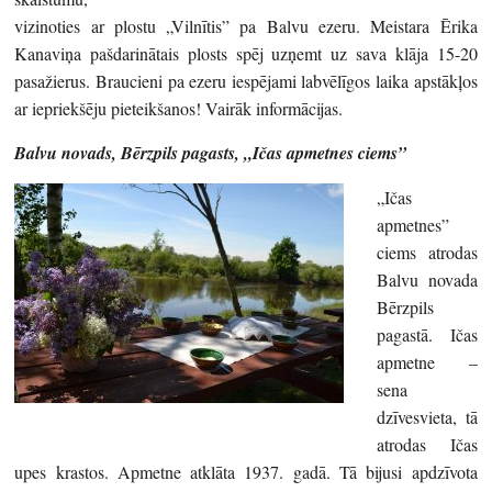
vizinoties ar plostu „Vilnītis” pa Balvu ezeru. Meistara Ērika
Kanaviņa pašdarinātais plosts spēj uzņemt uz sava klāja 15-20
pasažierus. Braucieni pa ezeru iespējami labvēlīgos laika apstākļos
ar iepriekšēju pieteikšanos! Vairāk informācijas.
Balvu novads, Bērzpils pagasts, „Ičas apmetnes ciems”
„Ičas
apmetnes”
ciems atrodas
Balvu novada
Bērzpils
pagastā. Ičas
apmetne –
sena
dzīvesvieta, tā
atrodas Ičas
upes krastos. Apmetne atklāta 1937. gadā. Tā bijusi apdzīvota