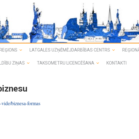
REĢIONS
LATGALES UZŅĒMĒJDARBĪBAS CENTRS
REĢIONĀ
LDĪBU ZIŅAS
TAKSOMETRU LICENCĒŠANA
KONTAKTI
biznesu
sa-vide/biznesa-formas