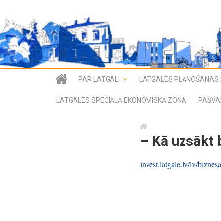
PAR LATGALI
LATGALES PLĀNOŠANAS 
LATGALES SPECIĀLĀ EKONOMISKĀ ZONA
PAŠVA
– Kā uzsākt 
invest.latgale.lv/lv/bizne