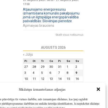
23. augusts plkst. 08:00
-
27. augusts plkst.
17:00
Atjaunojamo energoresursu
izmantošana komunālo pakalpojumu
jomā un ilgtspējīga energopārvaldība
pašvaldībās: Slovēnijas pieredze
Apmaiņas brauciens
Skatīt visus notikumus
AUGUSTS 2026
«
Jūlijs
Pi
Ot
Tr
Ce
Pi
Se
Sv
27
28
29
30
31
1
2
3
4
5
6
7
8
9
10
11
12
13
14
15
16
17
18
19
20
21
22
23
Sīkdatņu izmantošanas atļaujas
24
25
26
27
28
29
30
31
1
2
3
4
5
6
u pilnvērtīgu šīs vietnes darbību, mēs izmantojam sīkdatnes, kas ļauj saglabāt
r pārlūkprogrammas darbībām un unikālu lietotāja identifikatoru. Ja nepiekrītat sīkdatņu
dažas no vietnē piedāvātajām iespējām var tikt ierobežotas.