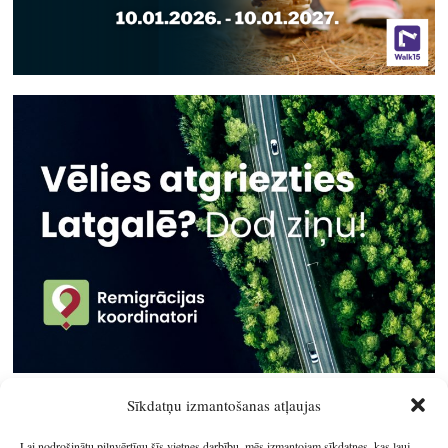
Sīkdatņu izmantošanas atļaujas
Lai nodrošinātu pilnvērtīgu šīs vietnes darbību, mēs izmantojam sīkdatnes, kas ļauj