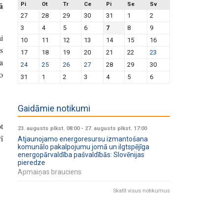
ā
Pi
Ot
Tr
Ce
Pi
Se
Sv
27
28
29
30
31
1
2
3
4
5
6
7
8
9
i
10
11
12
13
14
15
16
s
17
18
19
20
21
22
23
a
24
25
26
27
28
29
30
o
31
1
2
3
4
5
6
Gaidāmie notikumi
t
23. augusts plkst. 08:00
-
27. augusts plkst. 17:00
ī
Atjaunojamo energoresursu izmantošana
komunālo pakalpojumu jomā un ilgtspējīga
energopārvaldība pašvaldībās: Slovēnijas
pieredze
Apmaiņas brauciens
Skatīt visus notikumus