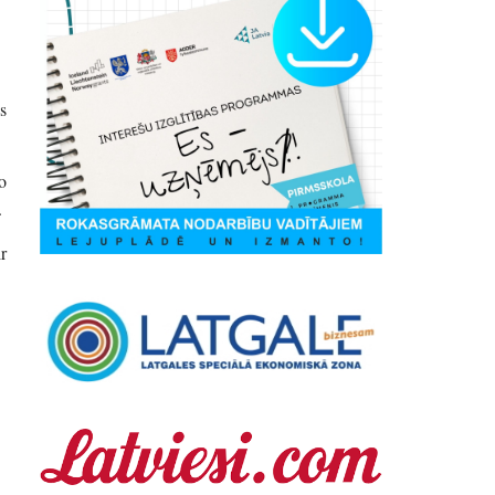
s
o
.
r