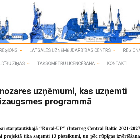
REĢIONS
LATGALES UZŅĒMĒJDARBĪBAS CENTRS
REĢIONĀ
LDĪBU ZIŅAS
TAKSOMETRU LICENCĒŠANA
KONTAKTI
s nozares uzņēmumi, kas uzņemti
P” izaugsmes programmā
ai starptautiskajā “Rural-UP” (Interreg Central Baltic 2021-2027
 projektā tika saņemti 13 pieteikumi, un pēc rūpīgas izvērtēšana