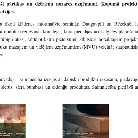
oši pārtikas un dzērienu nozares uzņēmumi. Kopumā projekt
atvijas.
a rīkoti klātienes informatīvie semināri Daugavpilī un Rēzeknē, la
ka nodoti izvērtēšanas komitejai, kurā piedalījās arī Latgales plānošana
pīgu atlasi, vērtējot katru pieteikumu atbilstoši noteiktajiem projekt
t lauku mazajiem un vidējiem uzņēmumiem (MVU) veicināt starptautisk
bā.
ovads) – saimniecība izceļas ar dabisku produktu ražošanu, piedāvājo
sierus, siera bumbas) un cidoniju produktus. Saimniecība piedāvā ar