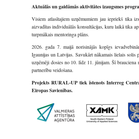
Aktuālās un gaidāmās aktivitātes izaugsmes prog
Visiem atlasītajiem uzņēmumiem jau iepriekš tika izsū
aizvadītas individuālās konsultācijas, kuru laikā tika 
turpmākais mentoringa plāns.
2026. gada 7. maijā norisinājās kopīgs ievadvebinā
Igaunijas un Latvijas. Savukārt nākamais lielais soli
uzņēmēji dosies no 10. līdz 11. jūnijam. Šī brauciena 
partnerību veidošana.
Projekts RURAL-UP tiek īstenots Interreg Central
Eiropas Savienības.