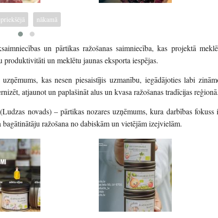
epriekšējā
nākamā
imniecības un pārtikas ražošanas saimniecība, kas projektā meklē
tu produktivitāti un meklētu jaunas eksporta iespējas.
 uzņēmums, kas nesen piesaistījis uzmanību, iegādājoties labi zinām
nizēt, atjaunot un paplašināt alus un kvasa ražošanas tradīcijas reģionā
Ludzas novads) – pārtikas nozares uzņēmums, kura darbības fokuss i
a bagātinātāju ražošana no dabiskām un vietējām izejvielām.