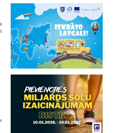
t
ī
s