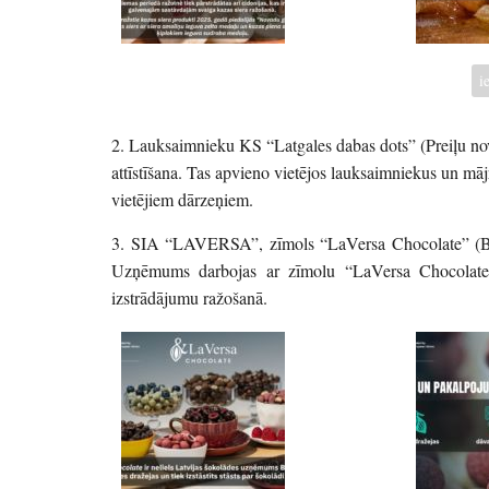
i
2. Lauksaimnieku KS “Latgales dabas dots” (Preiļu nova
attīstīšana. Tas apvieno vietējos lauksaimniekus un māj
vietējiem dārzeņiem.
3. SIA “LAVERSA”, zīmols “LaVersa Chocolate” (Balv
Uzņēmums darbojas ar zīmolu “LaVersa Chocolate” 
izstrādājumu ražošanā.