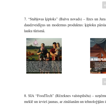
i
7. “Stabļovas ķiploks” (Balvu novads) – Ilzes un Jura
daudzveidīgus un modernus produktus: ķiploku pārslas,
lauku tūrismā.
i
8. SIA “FoodTech” (Rēzeknes valstspilsēta) – uzņēmu
meklē un ievieš jaunas, ar zināšanām un tehnoloģijām i