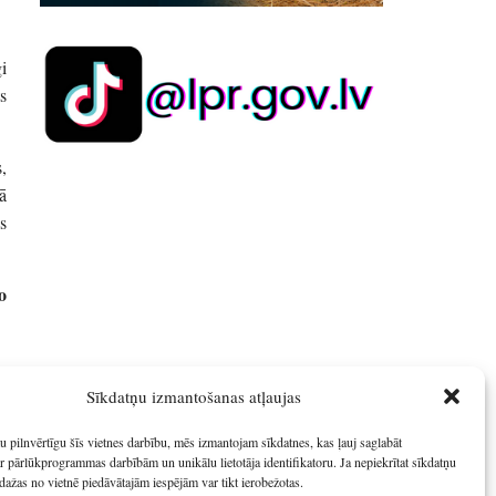
i
s
,
ā
s
o
Sīkdatņu izmantošanas atļaujas
u pilnvērtīgu šīs vietnes darbību, mēs izmantojam sīkdatnes, kas ļauj saglabāt
r pārlūkprogrammas darbībām un unikālu lietotāja identifikatoru. Ja nepiekrītat sīkdatņu
dažas no vietnē piedāvātajām iespējām var tikt ierobežotas.