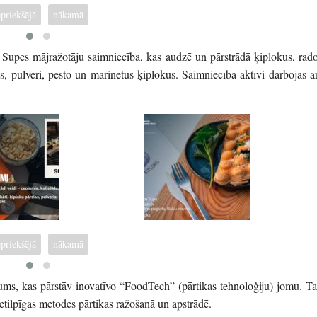
epriekšējā
nākamā
 Supes mājražotāju saimniecība, kas audzē un pārstrādā ķiplokus, rado
 pulveri, pesto un marinētus ķiplokus. Saimniecība aktīvi darbojas ar
epriekšējā
nākamā
ms, kas pārstāv inovatīvo “FoodTech” (pārtikas tehnoloģiju) jomu. Ta
etilpīgas metodes pārtikas ražošanā un apstrādē.