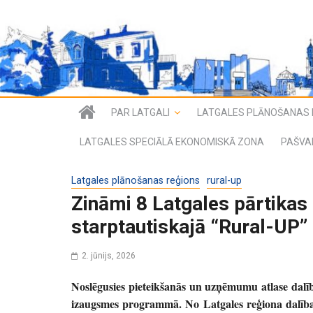
PAR LATGALI
LATGALES PLĀNOŠANAS 
LATGALES SPECIĀLĀ EKONOMISKĀ ZONA
PAŠVA
Latgales plānošanas reģions
rural-up
Zināmi 8 Latgales pārtika
starptautiskajā “Rural-U
2. jūnijs, 2026
Noslēgusies pieteikšanās un uzņēmumu atlase dalīb
izaugsmes programmā. No Latgales reģiona dalībai