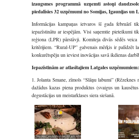
izaugsmes programmā uzņemti astoņi daudzsol
piedalīsies 32 uzņēmumi no Somijas, Igaunijas un L
Informācijas kampaņas ietvaros šī gada februārī tik
iepazīstinātu ar iespējām. Visi saņemtie pieteikumi ti
reģiona (LPR) pārstāvji. Komiteja divās sēdēs veica rū
kritērijiem. “Rural-UP” galvenais mērķis ir palīdzē
konkurētspēju un ieviest inovācijas savā ikdienas darbī
Iepazīstinām ar atlasītajiem Latgales uzņēmumiem:
1. Jolanta Smane, zīmols “Slāņu labumi” (Rēzeknes n
dažādus kazas piena produktus (svaigus un kausētus 
degustācijas un meistarklases siera siešanā.