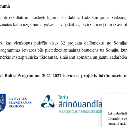
rammā
tīti rezultāti un noslēgti līgumi par dalību. Līdz šim jau ir veiksmīg
apzinātas katra uzņēmuma galvenās vajadzības, izvirzīti mērķi un izveidot
rs, kas vienkopus pulcēja visus 32 projekta dalībniekus no Somijas
s programmas ietvaros būs pieredzes apmaiņas brauciens uz Somiju, kur
mērķis ir starptautiska tīklošanās, zināšanu apmaiņa un jaunu sadarbība
 Baltic Programme 2021-2027 ietvaros, projekts līdzfinansēts n
Lai nodrošināt
informāciju pa
izmantošanai, 