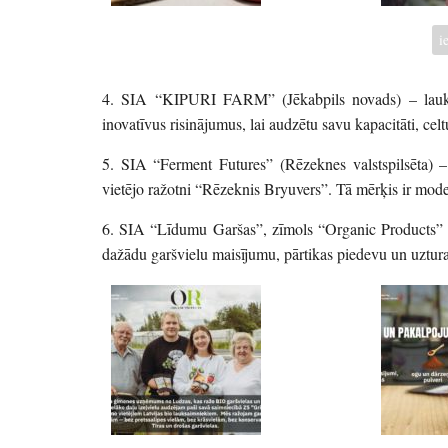
i
4. SIA “KIPURI FARM” (Jēkabpils novads) – lauksa
inovatīvus risinājumus, lai audzētu savu kapacitāti, cel
5. SIA “Ferment Futures” (Rēzeknes valstspilsēta) –
vietējo ražotni “Rēzeknis Bryuvers”. Tā mērķis ir moder
6. SIA “Līdumu Garšas”, zīmols “Organic Products” (
dažādu garšvielu maisījumu, pārtikas piedevu un uztur