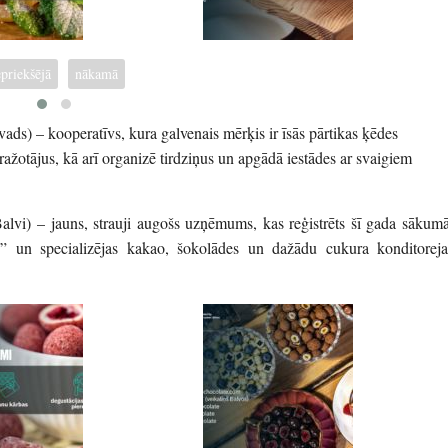
epriekšējā
nākamā
ds) – kooperatīvs, kura galvenais mērķis ir īsās pārtikas ķēdes
ražotājus, kā arī organizē tirdziņus un apgādā iestādes ar svaigiem
i) – jauns, strauji augošs uzņēmums, kas reģistrēts šī gada sākumā
un specializējas kakao, šokolādes un dažādu cukura konditoreja