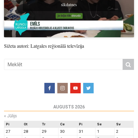
sīkdatnes
Sižeta autori: Latgales reģionālā televīzija
AUGUSTS 2026
«
Jūlijs
Pi
Ot
Tr
Ce
Pi
Se
Sv
27
28
29
30
31
1
2