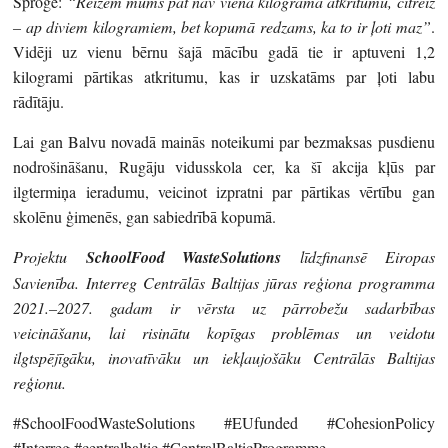
Sproģe:
“Reizēm mums pat nav viena kilograma atkritumu, citreiz
– ap diviem kilogramiem, bet kopumā redzams, ka to ir ļoti maz”
.
Vidēji uz vienu bērnu šajā mācību gadā tie ir aptuveni 1,2
kilogrami pārtikas atkritumu, kas ir uzskatāms par ļoti labu
rādītāju.
Lai gan Balvu novadā mainās noteikumi par bezmaksas pusdienu
nodrošināšanu, Rugāju vidusskola cer, ka šī akcija kļūs par
ilgtermiņa ieradumu, veicinot izpratni par pārtikas vērtību gan
skolēnu ģimenēs, gan sabiedrībā kopumā.
Projektu
SchoolFood WasteSolutions
līdzfinansē Eiropas
Savienība. Interreg Centrālās Baltijas jūras reģiona programma
2021.–2027. gadam ir vērsta uz pārrobežu sadarbības
veicināšanu, lai risinātu kopīgas problēmas un veidotu
ilgtspējīgāku, inovatīvāku un iekļaujošāku Centrālās Baltijas
reģionu.
#SchoolFoodWasteSolutions #EUfunded #CohesionPolicy
#Interreg #centralbaltic #CentralBalticProgramme