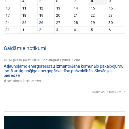
3
4
5
6
7
8
9
10
11
12
13
14
15
16
17
18
19
20
21
22
23
24
25
26
27
28
29
30
31
1
2
3
4
5
6
Gaidāmie notikumi
23. augusts plkst. 08:00
-
27. augusts plkst. 17:00
Atjaunojamo energoresursu izmantošana komunālo pakalpojumu
jomā un ilgtspējīga energopārvaldība pašvaldībās: Slovēnijas
pieredze
Apmaiņas brauciens
Skatīt visus notikumus