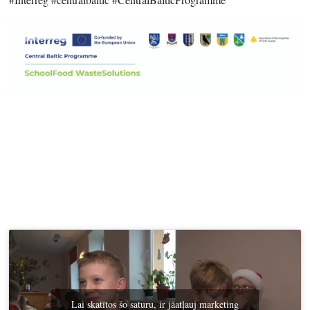
Lai skatītos šo saturu, ir jāatļauj marketing