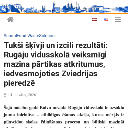
SchoolFood WasteSolutions
Tukši šķīvji un izcili rezultāti:
Rugāju vidusskolā veiksmīgi
mazina pārtikas atkritumus,
iedvesmojoties Zviedrijas
pieredzē
14. janvāris, 2026
Šajā mācību gadā Balvu novada Rugāju vidusskolā ir uzsākta
jauna iniciatīva – atbildīgas ēšanas akcija, kuras mērķis ir
pilnveidot skolas ēdināšanas procesu un būtiski mazināt