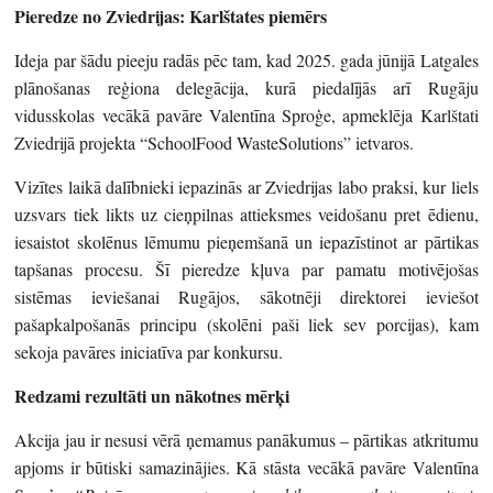
Pieredze no Zviedrijas: Karlštates piemērs
Ideja par šādu pieeju radās pēc tam, kad 2025. gada jūnijā Latgales
plānošanas reģiona delegācija, kurā piedalījās arī Rugāju
vidusskolas vecākā pavāre Valentīna Sproģe, apmeklēja Karlštati
Zviedrijā projekta “SchoolFood WasteSolutions” ietvaros.
Vizītes laikā dalībnieki iepazinās ar Zviedrijas labo praksi, kur liels
uzsvars tiek likts uz cieņpilnas attieksmes veidošanu pret ēdienu,
iesaistot skolēnus lēmumu pieņemšanā un iepazīstinot ar pārtikas
tapšanas procesu. Šī pieredze kļuva par pamatu motivējošas
sistēmas ieviešanai Rugājos, sākotnēji direktorei ieviešot
pašapkalpošanās principu (skolēni paši liek sev porcijas), kam
sekoja pavāres iniciatīva par konkursu.
Redzami rezultāti un nākotnes mērķi
Akcija jau ir nesusi vērā ņemamus panākumus – pārtikas atkritumu
apjoms ir būtiski samazinājies. Kā stāsta vecākā pavāre Valentīna