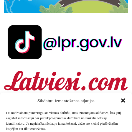
Sīkdatņu izmantošanas atļaujas
Lai nodrošinātu pilnvērtīgu šīs vietnes darbību, mēs izmantojam sīkdatnes, kas ļauj
saglabāt informāciju par pārlūkprogrammas darbībām un unikālu lietotāja
identifikatoru. Ja nepiekrītat sīkdatņu izmantošanai, dažas no vietnē piedāvātajām
iespējām var tikt ierobežotas.