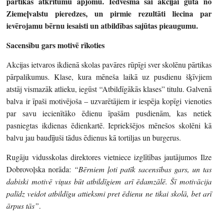
pārtikas atkritumu apjomu. Iedvesma šai akcijai gūta no
Ziemeļvalstu pieredzes, un pirmie rezultāti liecina par
ievērojamu bērnu iesaisti un atbildības sajūtas pieaugumu.
Sacensību gars motivē rīkoties
Akcijas ietvaros ikdienā skolas pavāres rūpīgi sver skolēnu pārtikas
pārpalikumus. Klase, kura mēneša laikā uz pusdienu šķīvjiem
atstāj vismazāk atlieku, iegūst “Atbildīgākās klases” titulu. Galvenā
balva ir īpaši motivējoša – uzvarētājiem ir iespēja kopīgi vienoties
par savu iecienītāko ēdienu īpašām pusdienām, kas netiek
pasniegtas ikdienas ēdienkartē. Iepriekšējos mēnešos skolēni kā
balvu jau baudījuši tādus ēdienus kā tortiljas un burgerus.
Rugāju vidusskolas direktores vietniece izglītības jautājumos Ilze
Dobrovoļska norāda:
“Bērniem ļoti patīk sacensības gars, un tas
dabiski motivē viņus būt atbildīgiem arī ēdamzālē. Šī motivācija
palīdz veidot atbildīgu attieksmi pret ēdienu ne tikai skolā, bet arī
ārpus tās”
.