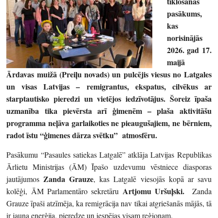
tīklošanas
pasākums,
kas
norisinājās
2026. gad 17.
maijā
Ārdavas muižā (Preiļu novads) un pulcējis viesus no Latgales
un visas Latvijas – remigrantus, ekspatus, cilvēkus ar
starptautisko pieredzi un vietējos iedzīvotājus. Šoreiz īpaša
uzmanība tika pievērsta arī ģimenēm – plaša aktivitāšu
programma neļāva garlaikoties ne pieaugušajiem, ne bērniem,
radot īstu “ģimenes dārza svētku” atmosfēru.
Pasākumu “Pasaules satiekas Latgalē” atklāja Latvijas Republikas
Ārlietu Ministrijas (ĀM) Īpašo uzdevumu vēstniece diasporas
Zanda Grauze
jautājumos
, kas Latgalē viesojās kopā ar savu
Artjomu Uršuļski.
kolēģi, ĀM Parlamentāro sekretāru
Zanda
Grauze īpaši atzīmēja, ka remigrācija nav tikai atgriešanās mājās, tā
ir jauna enerģija, pieredze un iespējas visam reģionam.