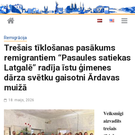
Remigrācija
Trešais tīklošanas pasākums
remigrantiem “Pasaules satiekas
Latgalē” radīja īstu ģimenes
dārza svētku gaisotni Ārdavas
muižā
18. maijs, 2026
Veiksmīgi
aizvadīts
trešais