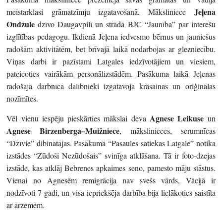
Jeļena
meistarklasi grāmatzīmju izgatavošanā. Māksliniece
Ondzule
dzīvo Daugavpilī un strādā BJC “Jaunība” par interešu
izglītības pedagogu. Ikdienā Jeļena iedvesmo bērnus un jauniešus
radošām aktivitātēm, bet brīvajā laikā nodarbojas ar glezniecību.
Viņas darbi ir pazīstami Latgales iedzīvotājiem un viesiem,
pateicoties vairākām personālizstādēm. Pasākuma laikā Jeļenas
radošajā darbnīcā dalībnieki izgatavoja krāsainas un oriģinālas
nozīmītes.
Agnese Leikuse
Vēl vienu iespēju pieskārties mākslai deva
un
Agnese Birzenberga–Muižniece
, mākslinieces, serumnīcas
“Dzīvie” dibinātājas. Pasākumā “Pasaules satiekas Latgalē” notika
izstādes “Zūdoši Nezūdošais” svinīga atklāšana. Tā ir foto-dzejas
izstāde, kas atklāj Bebrenes apkaimes seno, pamesto māju stāstus.
Vienai no Agnesēm remigrācija nav svešs vārds, Vācijā ir
nodzīvoti 7 gadi, un visa iepriekšēja darbība bija lielākoties saistīta
ar ārzemēm.