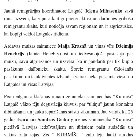
Jeļena Mihasenko
Jaunā remigrācijas koordinatore Latgalē
savā
runā uzsvēra, ka viņu ārkārtīgi priecē aktīvo un darboties gribošo
remigrantu skaits, kuri noticēja savam reģionam un ir atgriezušies,
lai kopīgi veidot Latgales rītdienu.
Maija Krasnā
Džeimijs
Ārdavas muižas saimniece
un viņas vīrs
Henebrijs
(Jamie Henebry) īsi un iedvesmojoši pastāstīja par
muižu, savu atgriešanos un uzsvēra, ka ir gandarīti par tik kuplo
pasākuma dalībnieku skaitu. Šoreiz remigrantu tīklošanās
pasākumu un tā aktivitātes izbaudīja vairāk nekā pussimts viesu no
Latgales un visas Latvijas.
Pēc neilgām atklāšanas runām zemnieku saimniecības “Kurmīši”
Latgalē vākto tēju degustācija kļuvusi par “tiltiņu” jaunu kontaktu
dibināšanai un jauku iepazīšanas stāstu sākumam. Jau vairāk kā 25
Ivara un Sandras Geibu
gadus
ģimenes saimniecība “Kurmīši”
piedāvā Latvijas iedzīvotājiem un tūristiem pašu audzētās un
vāktās zāļu tējas. Z/s “ KURMĪŠI “ zāļu tēju lauki atrodas