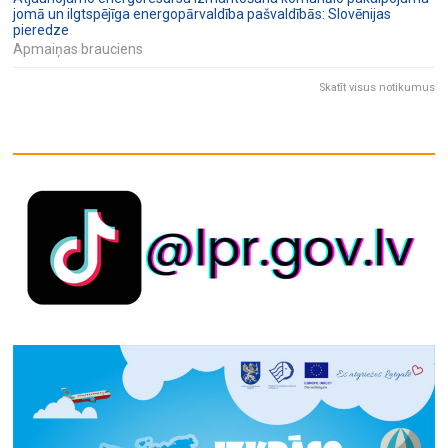
jomā un ilgtspējīga energopārvaldība pašvaldībās: Slovēnijas
pieredze
Apmaiņas brauciens
Skatīt visus notikumus