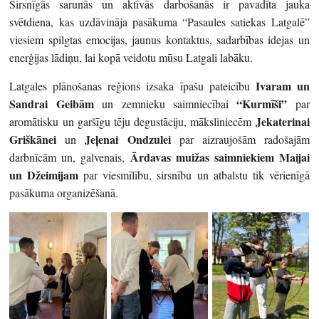
Sirsnīgās sarunās un aktīvās darbošanās ir pavadīta jauka
svētdiena, kas uzdāvināja pasākuma “Pasaules satiekas Latgalē”
viesiem spilgtas emocijas, jaunus kontaktus, sadarbības idejas un
enerģijas lādiņu, lai kopā veidotu mūsu Latgali labāku.
Ivaram un
Latgales plānošanas reģions izsaka īpašu pateicību
Sandrai Geibām
“Kurmīši”
un zemnieku saimniecībai
par
Jekaterinai
aromātisku un garšīgu tēju degustāciju, māksliniecēm
Griškānei
Jeļenai Ondzulei
un
par aizraujošām radošajām
Ārdavas muižas saimniekiem Maijai
darbnīcām un, galvenais,
un Džeimijam
par viesmīlību, sirsnību un atbalstu tik vērienīgā
pasākuma organizēšanā.