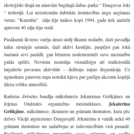
ekoloģiski tīrajā un ainavām bagātajā dabas parka “ Daugavas loki
“ teritorijā. Lai neiznīcinātu dabiskās ārstniecības augu augšanas
vietas, “Kurmīšu” zāļu tēju laukos kopš 1994. gada tiek audzēti
aptuveni 40 zāļu tēju veidi.
Pasākumā ikviens varēja atrast sirdij tīkamu nodarbi, daži pavadīja
laiku sirsnīgās sarunās, daži aktīvi kustējās, paspējot gan lokā
šaušanā sevi parādīt, gan bērniem nodemonstrēt savu meistarību
galda spēlēs. Nevienu neatstāja vienaldzīgu arī tradicionālā
latgaliešu pavasara aktivitāte – skābeņu zupas degustācija. Uz
ugunskura gatavota zupa noteikti kļuva par garšīgu akcentu kopējā
dārza svētku atmosfērā.
Radošas dvēseles baudīja mākslinieču Jekaterinas Griškjānes un
Jekaterina
Jeļenas Ondzules organizētas meistarklases.
Griškjāne
, māksliniece, dizainere un grāmatu ilustratore, kura pēc
dzīves Vācijā atgriezusies Daugavpilī. Jekaterina ir vairāk nekā 40
grāmatu ilustratore un sadarbojas ar izdevniecībām visā pasaulē.
Pasākumā māksliniece prezentēja savas grāmatas un vadīja