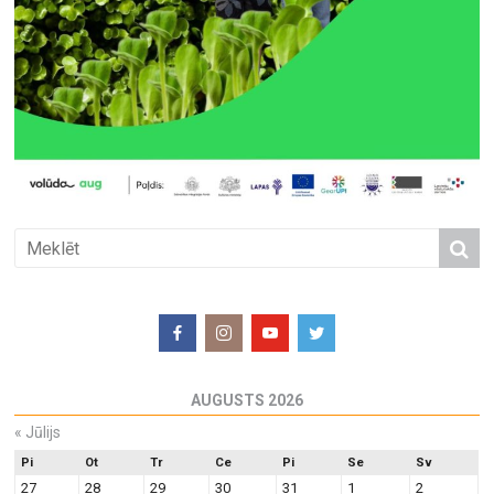
AUGUSTS 2026
«
Jūlijs
Pi
Ot
Tr
Ce
Pi
Se
Sv
27
28
29
30
31
1
2