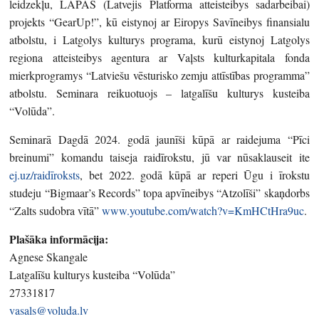
leidzekļu, LAPAS (Latvejis Platforma atteisteibys sadarbeibai)
projekts “GearUp!”, kū eistynoj ar Eiropys Savīneibys finansialu
atbolstu, i Latgolys kulturys programa, kurū eistynoj Latgolys
regiona atteisteibys agentura ar Vaļsts kulturkapitala fonda
mierkprogramys “Latviešu vēsturisko zemju attīstības programma”
atbolstu. Seminara reikuotuojs – latgalīšu kulturys kusteiba
“Volūda”.
Seminarā Dagdā 2024. godā jaunīši kūpā ar raidejuma “Pīci
breinumi” komandu taiseja raidīrokstu, jū var nūsaklauseit ite
ej.uz/raidīroksts
, bet 2022. godā kūpā ar reperi Ūgu i īrokstu
studeju “Bigmaar’s Records” topa apvīneibys “Atzolīši” skaņdorbs
“Zalts sudobra vītā”
www.youtube.com/watch?v=KmHCtHra9uc
.
Plašāka informācija:
Agnese Skangale
Latgalīšu kulturys kusteiba “Volūda”
27331817
vasals@voluda.lv