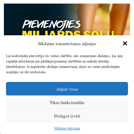
Sīkdatņu izmantošanas atļaujas
Lai nodrošinātu pilnvērtīgu šīs vietnes darbību, mēs izmantojam sīkdatnes, kas ļauj
saglabāt informāciju par pārlūkprogrammas darbībām un unikālu lietotāja
identifikatoru. Ja nepiekrītat sīkdatņu izmantošanai, dažas no vietnē piedāvātajām
iespējām var tikt ierobežotas.
Atļaut visas
Tikai funkcionālās
© 2026
Latgales plānošanas reģions
.
Pielāgot izvēli
Izstrādātājs
SIA Info
.
Sīkdatņu lietošana