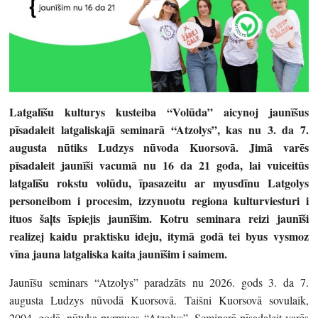
Latgalīšu kulturys kusteiba “Volūda” aicynoj jaunīšus
pīsadaleit latgaliskajā seminarā “Atzolys”, kas nu 3. da 7.
augusta nūtiks Ludzys nūvoda Kuorsovā. Jimā varēs
pīsadaleit jaunīši vacumā nu 16 da 21 goda, lai vuiceitūs
latgalīšu rokstu volūdu, īpasazeitu ar myusdīnu Latgolys
personeibom i procesim, izzynuotu regiona kulturviesturi i
ituos šaļts īspiejis jaunīšim. Kotru seminara reizi jaunīši
realizej kaidu praktisku ideju, itymā godā tei byus vysmoz
vīna jauna latgaliska kaita jaunīšim i saimem.
Jaunīšu seminars “Atzolys” paradzāts nu 2026. gods 3. da 7.
augusta Ludzys nūvodā Kuorsovā. Taišni Kuorsovā sovulaik,
2004. godā, nūtyka pyrmuos “Atzolys”. Seminarā pīsadaleit varēs