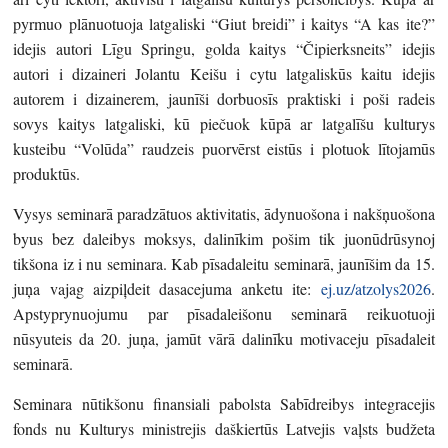
pyrmuo plānuotuoja latgaliski “Giut breidi” i kaitys “A kas ite?”
idejis autori Līgu Springu, golda kaitys “Čipierksneits” idejis
autori i dizaineri Jolantu Keišu i cytu latgaliskūs kaitu idejis
autorem i dizainerem, jaunīši dorbuosīs praktiski i poši radeis
sovys kaitys latgaliski, kū piečuok kūpā ar latgalīšu kulturys
kusteibu “Volūda” raudzeis puorvērst eistūs i plotuok lītojamūs
produktūs.
Vysys seminarā paradzātuos aktivitatis, ādynuošona i nakšņuošona
byus bez daleibys moksys, dalinīkim pošim tik juonūdrūsynoj
tikšona iz i nu seminara. Kab pīsadaleitu seminarā, jaunīšim da 15.
juņa vajag aizpiļdeit dasacejuma anketu ite:
ej.uz/atzolys2026
.
Apstyprynuojumu par pīsadaleišonu seminarā reikuotuoji
nūsyuteis da 20. juņa, jamūt vārā dalinīku motivaceju pīsadaleit
seminarā.
Seminara nūtikšonu finansiali pabolsta Sabīdreibys integracejis
fonds nu Kulturys ministrejis daškiertūs Latvejis vaļsts budžeta