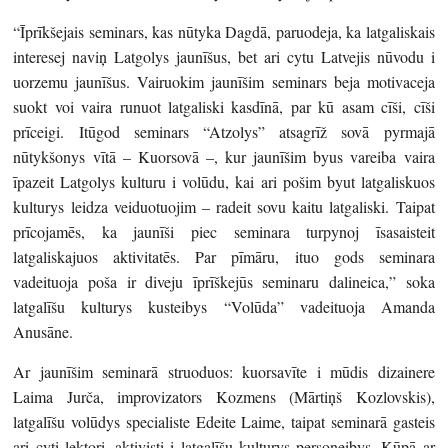
“Īprīkšejais seminars, kas nūtyka Dagdā, paruodeja, ka latgaliskais
interesej naviņ Latgolys jaunīšus, bet ari cytu Latvejis nūvodu i
uorzemu jaunīšus. Vairuokim jaunīšim seminars beja motivaceja
suokt voi vaira runuot latgaliski kasdīnā, par kū asam cīši, cīši
prīceigi. Itūgod seminars “Atzolys” atsagrīž sovā pyrmajā
nūtykšonys vītā – Kuorsovā –, kur jaunīšim byus vareiba vaira
īpazeit Latgolys kulturu i volūdu, kai ari pošim byut latgaliskuos
kulturys leidza veiduotuojim – radeit sovu kaitu latgaliski. Taipat
prīcojamēs, ka jaunīši piec seminara turpynoj īsasaisteit
latgaliskajuos aktivitatēs. Par pīmāru, ituo gods seminara
vadeituoja poša ir diveju īprīškejūs seminaru dalineica,” soka
latgalīšu kulturys kusteibys “Volūda” vadeituoja Amanda
Anusāne.
Ar jaunīšim seminarā struoduos: kuorsavīte i mūdis dizainere
Laima Jurča, improvizators Kozmens (Mārtiņš Kozlovskis),
latgalīšu volūdys specialiste Edeite Laime, taipat seminarā gasteis
ari cyti lektori, aktivisti i latgalīšu kulturys personeibys. Kūpā ar