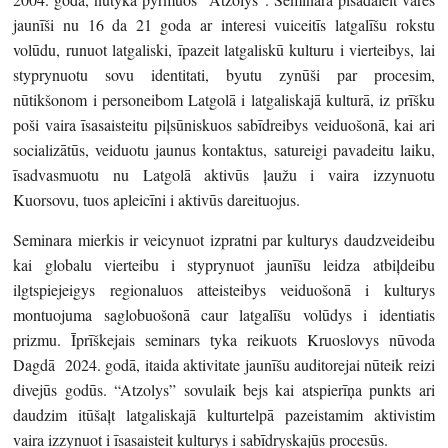
jaunīši nu 16 da 21 goda ar interesi vuiceitīs latgalīšu rokstu
volūdu, runuot latgaliski, īpazeit latgaliskū kulturu i vierteibys, lai
styprynuotu sovu identitati, byutu zynūši par procesim,
nūtikšonom i personeibom Latgolā i latgaliskajā kulturā, iz prīšku
poši vaira īsasaisteitu piļsūniskuos sabīdreibys veiduošonā, kai ari
socializātūs, veiduotu jaunus kontaktus, satureigi pavadeitu laiku,
īsadvasmuotu nu Latgolā aktivūs ļaužu i vaira izzynuotu
Kuorsovu, tuos apleicīni i aktivūs dareituojus.
Seminara mierkis ir veicynuot izpratni par kulturys daudzveideibu
kai globalu vierteibu i styprynuot jaunīšu leidza atbiļdeibu
ilgtspiejeigys regionaluos atteisteibys veiduošonā i kulturys
montuojuma saglobuošonā caur latgalīšu volūdys i identiatis
prizmu. Īprīškejais seminars tyka reikuots Kruoslovys nūvoda
Dagdā 2024. godā, itaida aktivitate jaunīšu auditorejai nūteik reizi
divejūs godūs. “Atzolys” sovulaik bejs kai atspierīņa punkts ari
daudzim itūšaļt latgaliskajā kulturtelpā pazeistamim aktivistim
vaira izzynuot i īsasaisteit kulturys i sabīdryskajūs procesūs.