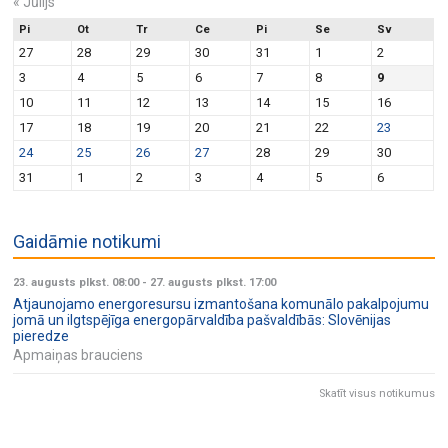
«
Jūlijs
Pi
Ot
Tr
Ce
Pi
Se
Sv
27
28
29
30
31
1
2
3
4
5
6
7
8
9
10
11
12
13
14
15
16
17
18
19
20
21
22
23
24
25
26
27
28
29
30
31
1
2
3
4
5
6
Gaidāmie notikumi
23. augusts plkst. 08:00
-
27. augusts plkst. 17:00
Atjaunojamo energoresursu izmantošana komunālo pakalpojumu
jomā un ilgtspējīga energopārvaldība pašvaldībās: Slovēnijas
pieredze
Apmaiņas brauciens
Skatīt visus notikumus