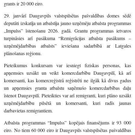
grants ir 20 000 eiro.
29. janvārī Daugavpils valstspilsētas pašvaldības domes sēdē
deputāti izskatīja un atbalstīja jauno uzņēmēju atbalsta programmas
„Impulss” īstenošanu 2026. gadā. Grantu programmas ietvaros
turpināsies arī pasākuma “Remigrācijas atbalsta pasākums –
uzņēmējdarbības atbalsts” ieviešana sadarbībā ar Latgales
plānošanas reģionu.
Pieteikumus konkursam var iesniegt fiziskas personas, kas
apņemsies uzsākt un veikt komercdarbību Daugavpilī, kā arī
komersanti, kas komercreģistrā reģistrēti ne ilgāk kā divus gadus
un apņemsies granta atbalstu saņēmušo komercdarbības daļu
īstenot Daugavpilī. Pieteikties var arī remigranti, kuri plāno uzsākt
uzņēmējdarbību pilsētā un komersanti, kuri radīs jaunas
darbavietas remigrantiem.
Atbalsta programmas “Impulss” kopējais finansējums ir 93 000
eiro. No tiem 60 000 eiro ir Daugavpils valstspilsētas pašvaldības