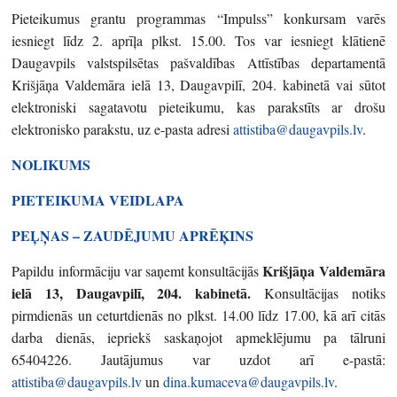
Pieteikumus grantu programmas “Impulss” konkursam varēs
iesniegt līdz 2. aprīļa plkst. 15.00. Tos var iesniegt klātienē
Daugavpils valstspilsētas pašvaldības Attīstības departamentā
Krišjāņa Valdemāra ielā 13, Daugavpilī, 204. kabinetā vai sūtot
elektroniski sagatavotu pieteikumu, kas parakstīts ar drošu
elektronisko parakstu, uz e-pasta adresi
attistiba@daugavpils.lv
.
NOLIKUMS
PIETEIKUMA VEIDLAPA
PEĻŅAS – ZAUDĒJUMU APRĒĶINS
Krišjāņa Valdemāra
Papildu informāciju var saņemt konsultācijās
ielā 13, Daugavpilī, 204. kabinetā.
Konsultācijas notiks
pirmdienās un ceturtdienās no plkst. 14.00 līdz 17.00, kā arī citās
darba dienās, iepriekš saskaņojot apmeklējumu pa tālruni
65404226. Jautājumus var uzdot arī e-pastā:
attistiba@daugavpils.lv
un
dina.kumaceva@daugavpils.lv
.