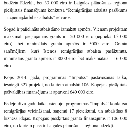
budžeta līdzekļi, bet 33 000 eiro ir Latgales plānošanas reģiona
piešķirtais finansējums konkursa “Remigrācijas atbalsta pasākums
– uzņēmējdarbības atbalsts” ietvaros.
Šogad ir palielināts atbalstāmo izmaksu apmērs. Vienam projektam
maksimāli pieļaujamais grants ir 20 000 eiro (iepriekš 15 000
eiro), bet minimālais granta apmērs ir 5000 eiro. Granta
saņēmējiem, kurš īstenos remigrācijas atbalsta pasākumus,
minimālais granta apmērs ir 8000 eiro, bet maksimālais – 16 000
eiro.
Kopš 2014. gada, programmas “Impulss” pastāvēšanas laikā,
iesniegti 327 projekti, no kuriem atbalstīti 106. Kopējais piešķirtais
pašvaldības finansējums ir aptuveni 640 000 eiro.
Pēdējo divu gadu laikā, īstenojot programmas “Impulss” konkursu
remigrācijas veicināšanai, saņemti 17 pieteikumi, un atbalstītas 8
biznesa idejas. Kopējais piešķirtais granta finansējums ir 106 000
eiro, no kuriem puse ir Latgales plānošanas reģiona līdzekļi.