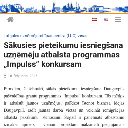
Latgales uzņēmējdarbības centra (LUC) ziņas
Sākusies pieteikumu iesniegšana
uzņēmēju atbalsta programmas
„Impulss” konkursam
10. februāris, 2026
Pirmdien, 2. februārī, sākās pieteikumu iesniegšana Daugavpils
pašvaldības grantu programmas “Impulss” konkursam. Tās mērķis
ir atbalstīt jaunos uzņēmējus, palīdzot īstenot biznesa idejas
Daugavpilī, radīt jaunas darba vietas un veicināt remigrācijas
atbalsta pasākumu īstenošanu. Šogad ir palielināts atbalstāmo
izmaksu apmērs – vienam projektam maksimāli pieļaujamais