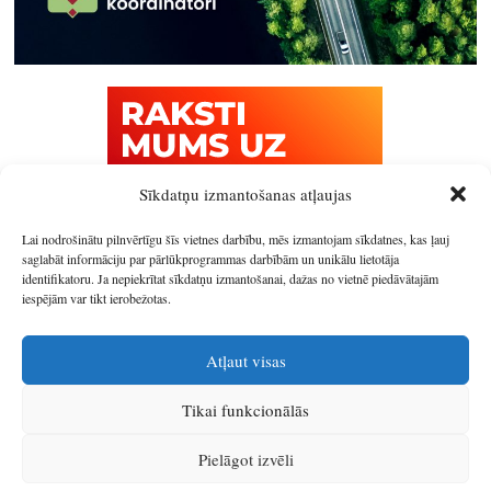
Sīkdatņu izmantošanas atļaujas
Lai nodrošinātu pilnvērtīgu šīs vietnes darbību, mēs izmantojam sīkdatnes, kas ļauj
saglabāt informāciju par pārlūkprogrammas darbībām un unikālu lietotāja
identifikatoru. Ja nepiekrītat sīkdatņu izmantošanai, dažas no vietnē piedāvātajām
iespējām var tikt ierobežotas.
Atļaut visas
Tikai funkcionālās
© 2026
Latgales plānošanas reģions
.
Pielāgot izvēli
Izstrādātājs
SIA Info
.