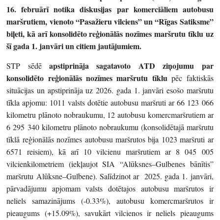
16. februārī notika diskusijas par komerciāliem autobusu
maršrutiem, vienoto “Pasažieru vilciens” un “Rīgas Satiksme”
biļeti, kā arī konsolidēto reģionālās nozīmes maršrutu tīklu uz
šī gada 1. janvāri un citiem jautājumiem.
apstiprināja sagatavoto ATD ziņojumu par
STP sēdē
konsolidēto reģionālās nozīmes maršrutu tīklu
pēc faktiskās
situācijas un apstiprināja uz 2026. gada 1. janvāri esošo maršrutu
tīkla apjomu: 1011 valsts dotētie autobusu maršruti ar 66 123 066
kilometru plānoto nobraukumu, 12 autobusu komercmaršrutiem ar
6 295 340 kilometru plānoto nobraukumu (konsolidētajā maršrutu
tīklā reģionālās nozīmes autobusu maršrutos bija 1023 maršruti ar
6571 reisiem), kā arī 10 vilcienu maršrutiem ar 8 045 005
vilcienkilometriem (iekļaujot SIA “Alūksnes–Gulbenes bānītis”
maršrutu Alūksne–Gulbene). Salīdzinot ar 2025. gada 1. janvāri,
pārvadājumu apjomam valsts dotētajos autobusu maršrutos ir
neliels samazinājums (-0.33%), autobusu komercmaršrutos ir
pieaugums (+15.09%), savukārt vilcienos ir neliels pieaugums