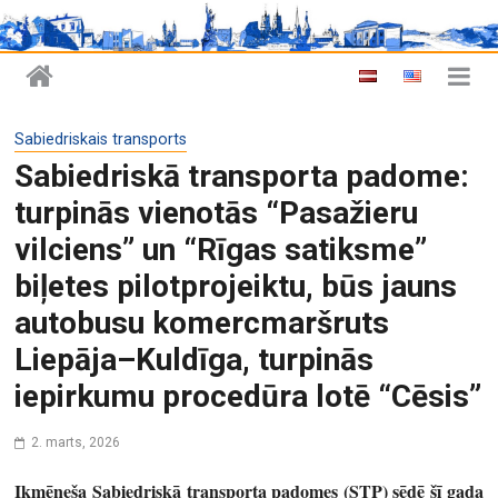
Sabiedriskais transports
Sabiedriskā transporta padome:
turpinās vienotās “Pasažieru
vilciens” un “Rīgas satiksme”
biļetes pilotprojeiktu, būs jauns
autobusu komercmaršruts
Liepāja–Kuldīga, turpinās
iepirkumu procedūra lotē “Cēsis”
2. marts, 2026
Ikmēneša Sabiedriskā transporta padomes (STP) sēdē šī gada