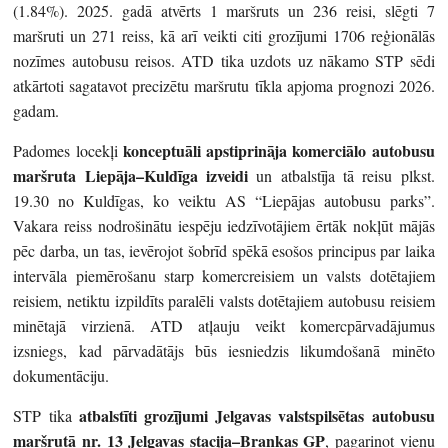
(1.84%). 2025. gadā atvērts 1 maršruts un 236 reisi, slēgti 7
maršruti un 271 reiss, kā arī veikti citi grozījumi 1706 reģionālās
nozīmes autobusu reisos. ATD tika uzdots uz nākamo STP sēdi
atkārtoti sagatavot precizētu maršrutu tīkla apjoma prognozi 2026.
gadam.
konceptuāli apstiprināja komerciālo autobusu
Padomes locekļi
maršruta Liepāja–Kuldīga izveidi
un atbalstīja tā reisu plkst.
19.30 no Kuldīgas, ko veiktu AS “Liepājas autobusu parks”.
Vakara reiss nodrošinātu iespēju iedzīvotājiem ērtāk nokļūt mājās
pēc darba, un tas, ievērojot šobrīd spēkā esošos principus par laika
intervāla piemērošanu starp komercreisiem un valsts dotētajiem
reisiem, netiktu izpildīts paralēli valsts dotētajiem autobusu reisiem
minētajā virzienā. ATD atļauju veikt komercpārvadājumus
izsniegs, kad pārvadātājs būs iesniedzis likumdošanā minēto
dokumentāciju.
atbalstīti grozījumi Jelgavas valstspilsētas autobusu
STP tika
maršrutā nr. 13 Jelgavas stacija–Brankas GP
, pagarinot vienu