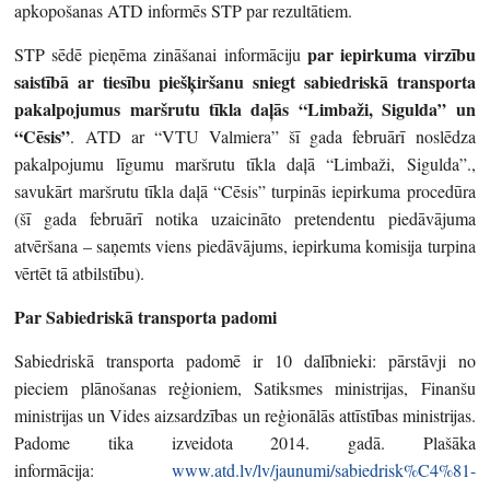
apkopošanas ATD informēs STP par rezultātiem.
par iepirkuma virzību
STP sēdē pieņēma zināšanai informāciju
saistībā ar tiesību piešķiršanu sniegt sabiedriskā transporta
pakalpojumus maršrutu tīkla daļās “Limbaži, Sigulda” un
“Cēsis”
. ATD ar “VTU Valmiera” šī gada februārī noslēdza
pakalpojumu līgumu maršrutu tīkla daļā “Limbaži, Sigulda”.,
savukārt maršrutu tīkla daļā “Cēsis” turpinās iepirkuma procedūra
(šī gada februārī notika uzaicināto pretendentu piedāvājuma
atvēršana – saņemts viens piedāvājums, iepirkuma komisija turpina
vērtēt tā atbilstību).
Par Sabiedriskā transporta padomi
Sabiedriskā transporta padomē ir 10 dalībnieki: pārstāvji no
pieciem plānošanas reģioniem, Satiksmes ministrijas, Finanšu
ministrijas un Vides aizsardzības un reģionālās attīstības ministrijas.
Padome tika izveidota 2014. gadā. Plašāka
informācija:
www.atd.lv/lv/jaunumi/sabiedrisk%C4%81-