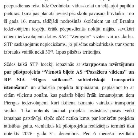
pēcpusdienas reisu līdz Ozolnieku vidusskolai un iekļaujot papildu
pieturas. Izmaiņas plānots ieviest pēc skolu pavasara brīvlaika – no
šī gada 16. marta, tādējādi nodrošinās skolēniem un arī Branku
iedzīvotājiem iespēju ērtāk pēcpusdienās nokļūt mājās, savukārt
citiem iedzīvotājiem doties SAC “Zemgale” vizītēs vai uz darbu.
STP saskaņojums nepieciešams, jo pilsētas sabiedriskais transports
izbrauks vairāk nekā 30% ārpus pilsētas teritorijas.
starpposma izvērtējumu
Sēdes laikā STP locekļi iepazinās ar
par pilotprojekta “Vienotā biļete AS “Pasažieru vilciens” un
RP SIA “Rīgas satiksme” sabiedriskajā transportā
īstenošanu”
un atbalstīja projekta turpināšanu, paplašinot to ar
citām vilcienu zonām, kas padarīs biļeti ērtāk izmantojamu tiem
Pierīgas iedzīvotājiem, kuri ikdienā izmanto vairākus transporta
veidus. Tika nolemts aicināt projektā iesaistītās puses veikt
izmaiņas patstāvīgi, tāpēc sēdē netika lemts par konkrētu projekta
attīstības gaitu, vienlaikus kā pilotprojekta realizācijas termiņš tika
noteikts 2026. gada 31. decembris. Pēc 6 mēnešu rezultātu