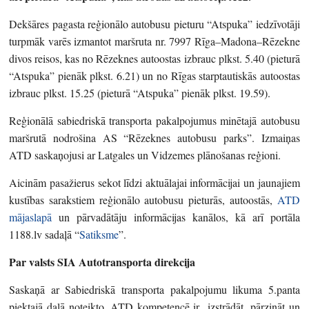
Dekšāres pagasta reģionālo autobusu pieturu “Atspuka” iedzīvotāji
turpmāk varēs izmantot maršruta nr. 7997 Rīga–Madona–Rēzekne
divos reisos, kas no Rēzeknes autoostas izbrauc plkst. 5.40 (pieturā
“Atspuka” pienāk plkst. 6.21) un no Rīgas starptautiskās autoostas
izbrauc plkst. 15.25 (pieturā “Atspuka” pienāk plkst. 19.59).
Reģionālā sabiedriskā transporta pakalpojumus minētajā autobusu
maršrutā nodrošina AS “Rēzeknes autobusu parks”. Izmaiņas
ATD saskaņojusi ar Latgales un Vidzemes plānošanas reģioni.
Aicinām pasažierus sekot līdzi aktuālajai informācijai un jaunajiem
kustības sarakstiem reģionālo autobusu pieturās, autoostās,
ATD
mājaslapā
un pārvadātāju informācijas kanālos, kā arī portāla
1188.lv sadaļā “
Satiksme
”.
Par valsts SIA Autotransporta direkcija
Saskaņā ar Sabiedriskā transporta pakalpojumu likuma 5.panta
piektajā daļā noteikto, ATD kompetencē ir izstrādāt, pārzināt un