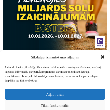
Sīkdatņu izmantošanas atļaujas
Lai nodrošinātu pilnvērtīgu šīs vietnes darbību, mēs izmantojam sīkdatnes, kas ļauj
saglabāt informāciju par pārlūkprogrammas darbībām un unikālu lietotāja
identifikatoru. Ja nepiekrītat sīkdatņu izmantošanai, dažas no vietnē piedāvātajām
iespējām var tikt ierobežotas.
Atļaut visas
Tikai funkcionālās