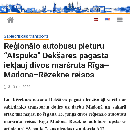
Sabiedriskais transports
Reģionālo autobusu pieturu
“Atspuka” Dekšāres pagastā
iekļauj divos maršruta Rīga–
Madona–Rēzekne reisos
3. jūnijs, 2026
Lai Rēzeknes novada Dekšāres pagasta iedzīvotāji varētu ar
sabiedrisko transportu doties uz darbu Madonā un vakarā
ērtāk tikt mājās, no šī gada 15. jūnija divos reģionālo autobusu
maršruta reisos Rīga–Madona–Rēzekne autobuss apstāsies
arī pieturā “Atspuka”, kas atrodas uz autoceļa A12.