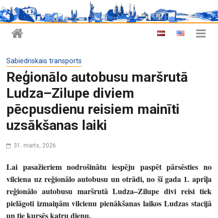
Sabiedriskais transports
Reģionālo autobusu maršrutā
Ludza–Zilupe diviem
pēcpusdienu reisiem mainīti
uzsākšanas laiki
31. marts, 2026
Lai pasažieriem nodrošinātu iespēju paspēt pārsēsties no
vilciena uz reģionālo autobusu un otrādi, no šī gada 1. aprīļa
reģionālo autobusu maršrutā Ludza–Zilupe divi reisi tiek
pielāgoti izmaiņām vilcienu pienākšanas laikos Ludzas stacijā
un tie kursēs katru dienu.