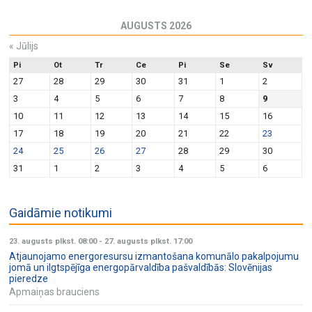
AUGUSTS 2026
«
Jūlijs
Pi
Ot
Tr
Ce
Pi
Se
Sv
27
28
29
30
31
1
2
3
4
5
6
7
8
9
10
11
12
13
14
15
16
17
18
19
20
21
22
23
24
25
26
27
28
29
30
31
1
2
3
4
5
6
Gaidāmie notikumi
23. augusts plkst. 08:00
-
27. augusts plkst. 17:00
Atjaunojamo energoresursu izmantošana komunālo pakalpojumu
jomā un ilgtspējīga energopārvaldība pašvaldībās: Slovēnijas
pieredze
Apmaiņas brauciens