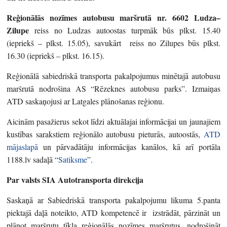
Reģionālās nozīmes autobusu maršrutā nr. 6602 Ludza–
Zilupe
reiss no Ludzas autoostas turpmāk būs plkst. 15.40
(iepriekš – plkst. 15.05), savukārt reiss no Zilupes būs plkst.
16.30 (iepriekš – plkst. 16.15).
Reģionālā sabiedriskā transporta pakalpojumus minētajā autobusu
maršrutā nodrošina AS “Rēzeknes autobusu parks”. Izmaiņas
ATD saskaņojusi ar Latgales plānošanas reģionu.
Aicinām pasažierus sekot līdzi aktuālajai informācijai un jaunajiem
kustības sarakstiem reģionālo autobusu pieturās, autoostās,
ATD
mājaslapā
un pārvadātāju informācijas kanālos, kā arī portāla
1188.lv sadaļā “
Satiksme
”.
Par valsts SIA Autotransporta direkcija
Saskaņā ar Sabiedriskā transporta pakalpojumu likuma 5.panta
piektajā daļā noteikto, ATD kompetencē ir izstrādāt, pārzināt un
plānot maršrutu tīkla reģionālās nozīmes maršrutus, nodrošināt