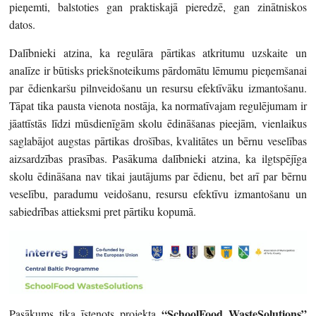
pieņemti, balstoties gan praktiskajā pieredzē, gan zinātniskos
datos.
Dalībnieki atzina, ka regulāra pārtikas atkritumu uzskaite un
analīze ir būtisks priekšnoteikums pārdomātu lēmumu pieņemšanai
par ēdienkaršu pilnveidošanu un resursu efektīvāku izmantošanu.
Tāpat tika pausta vienota nostāja, ka normatīvajam regulējumam ir
jāattīstās līdzi mūsdienīgām skolu ēdināšanas pieejām, vienlaikus
saglabājot augstas pārtikas drošības, kvalitātes un bērnu veselības
aizsardzības prasības. Pasākuma dalībnieki atzina, ka ilgtspējīga
skolu ēdināšana nav tikai jautājums par ēdienu, bet arī par bērnu
veselību, paradumu veidošanu, resursu efektīvu izmantošanu un
sabiedrības attieksmi pret pārtiku kopumā.
“SchoolFood WasteSolutions”
Pasākums tika īstenots projekta