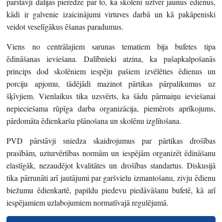
pārstāvji dalījās pieredzē par to, kā skolēni uztver jaunus ēdienus,
kādi ir galvenie izaicinājumi virtuves darbā un kā pakāpeniski
veidot veselīgākus ēšanas paradumus.
Viens no centrālajiem sarunas tematiem bija bufetes tipa
ēdināšanas ieviešana. Dalībnieki atzina, ka pašapkalpošanās
princips dod skolēniem iespēju pašiem izvēlēties ēdienus un
porciju apjomu, tādējādi mazinot pārtikas pārpalikumus uz
šķīvjiem. Vienlaikus tika uzsvērts, ka šādu pārmaiņu ieviešanai
nepieciešama rūpīga darba organizācija, piemērots aprīkojums,
pārdomāta ēdienkaršu plānošana un skolēnu izglītošana.
PVD pārstāvji sniedza skaidrojumus par pārtikas drošības
prasībām, uzturvērtības normām un iespējām organizēt ēdināšanu
elastīgāk, nezaudējot kvalitātes un drošības standartus. Diskusijā
tika pārrunāti arī jautājumi par garšvielu izmantošanu, zivju ēdienu
biežumu ēdienkartē, papildu piedevu piedāvāšanu bufetē, kā arī
iespējamiem uzlabojumiem normatīvajā regulējumā.