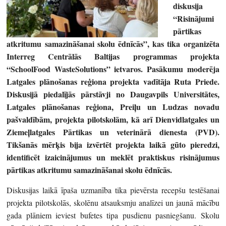
diskusija
“Risinājumi
pārtikas
atkritumu samazināšanai skolu ēdnīcās”, kas tika organizēta
Interreg Centrālās Baltijas programmas projekta
“SchoolFood WasteSolutions” ietvaros. Pasākumu moderēja
Latgales plānošanas reģiona projekta vadītāja Ruta Priede.
Diskusijā piedalījās pārstāvji no Daugavpils Universitātes,
Latgales plānošanas reģiona, Preiļu un Ludzas novadu
pašvaldībām, projekta pilotskolām, kā arī Dienvidlatgales un
Ziemeļlatgales Pārtikas un veterinārā dienesta (PVD).
Tikšanās mērķis bija izvērtēt projekta laikā gūto pieredzi,
identificēt izaicinājumus un meklēt praktiskus risinājumus
pārtikas atkritumu samazināšanai skolu ēdnīcās.
Diskusijas laikā īpaša uzmanība tika pievērsta recepšu testēšanai
projekta pilotskolās, skolēnu atsauksmju analīzei un jaunā mācību
gada plāniem ieviest bufetes tipa pusdienu pasniegšanu. Skolu