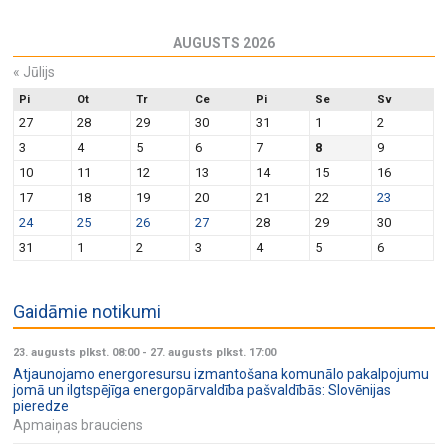
AUGUSTS 2026
«
Jūlijs
Pi
Ot
Tr
Ce
Pi
Se
Sv
27
28
29
30
31
1
2
3
4
5
6
7
8
9
10
11
12
13
14
15
16
17
18
19
20
21
22
23
24
25
26
27
28
29
30
31
1
2
3
4
5
6
Gaidāmie notikumi
23. augusts plkst. 08:00
-
27. augusts plkst. 17:00
Atjaunojamo energoresursu izmantošana komunālo pakalpojumu
jomā un ilgtspējīga energopārvaldība pašvaldībās: Slovēnijas
pieredze
Apmaiņas brauciens