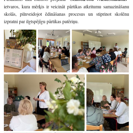
ietvaros, kura mērķis ir veicināt pārtikas atkritumu samazināšanu
skolās, pilnveidojot ēdināšanas procesus un stiprinot skolēnu
izpratni par ilgtspējīgu pārtikas patēriņu.