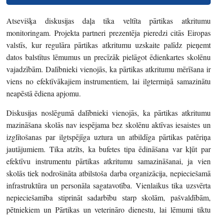
Atsevišķa diskusijas daļa tika veltīta pārtikas atkritumu
monitoringam. Projekta partneri prezentēja pieredzi citās Eiropas
valstīs, kur regulāra pārtikas atkritumu uzskaite palīdz pieņemt
datos balstītus lēmumus un precīzāk pielāgot ēdienkartes skolēnu
vajadzībām. Dalībnieki vienojās, ka pārtikas atkritumu mērīšana ir
viens no efektīvākajiem instrumentiem, lai ilgtermiņā samazinātu
neapēstā ēdiena apjomu.
Diskusijas noslēgumā dalībnieki vienojās, ka pārtikas atkritumu
mazināšana skolās nav iespējama bez skolēnu aktīvas iesaistes un
izglītošanas par ilgtspējīga uztura un atbildīga pārtikas patēriņa
jautājumiem. Tika atzīts, ka bufetes tipa ēdināšana var kļūt par
efektīvu instrumentu pārtikas atkritumu samazināšanai, ja vien
skolās tiek nodrošināta atbilstoša darba organizācija, nepieciešamā
infrastruktūra un personāla sagatavotība. Vienlaikus tika uzsvērta
nepieciešamība stiprināt sadarbību starp skolām, pašvaldībām,
pētniekiem un Pārtikas un veterināro dienestu, lai lēmumi tiktu