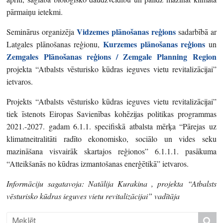
pārmaiņu ietekmi.
Vidzemes plānošanas reģions
Seminārus organizēja
sadarbībā ar
Kurzemes plānošanas reģions
Latgales plānošanas reģionu,
un
Zemgales Plānošanas reģions / Zemgale Planning Region
projekta “Atbalsts vēsturisko kūdras ieguves vietu revitalizācijai”
ietvaros.
Projekts “Atbalsts vēsturisko kūdras ieguves vietu revitalizācijai”
tiek īstenots Eiropas Savienības kohēzijas politikas programmas
2021.-2027. gadam 6.1.1. specifiskā atbalsta mērķa “Pārejas uz
klimatneitralitāti radīto ekonomisko, sociālo un vides seku
mazināšana visvairāk skartajos reģionos” 6.1.1.1. pasākuma
“Atteikšanās no kūdras izmantošanas enerģētikā” ietvaros.
Informāciju sagatavoja: Natālija Kurakina , projekta “Atbalsts
vēsturisko kūdras ieguves vietu revitalizācijai” vadītāja