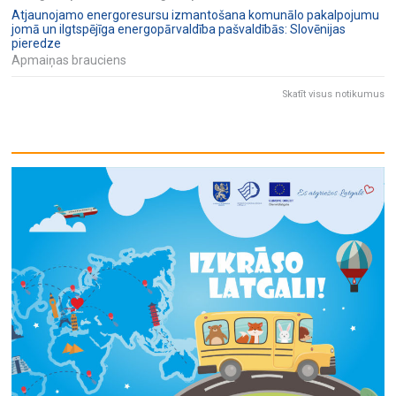
Atjaunojamo energoresursu izmantošana komunālo pakalpojumu
jomā un ilgtspējīga energopārvaldība pašvaldībās: Slovēnijas
pieredze
Apmaiņas brauciens
Skatīt visus notikumus