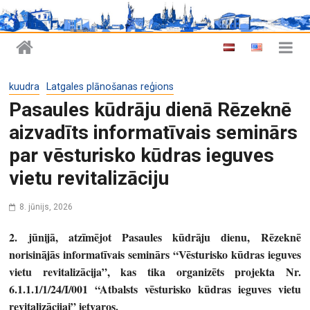
kuudra
Latgales plānošanas reģions
Pasaules kūdrāju dienā Rēzeknē
aizvadīts informatīvais seminārs
par vēsturisko kūdras ieguves
vietu revitalizāciju
8. jūnijs, 2026
2. jūnijā, atzīmējot Pasaules kūdrāju dienu, Rēzeknē
norisinājās informatīvais seminārs “Vēsturisko kūdras ieguves
vietu revitalizācija”, kas tika organizēts projekta Nr.
6.1.1.1/1/24/I/001 “Atbalsts vēsturisko kūdras ieguves vietu
revitalizācijai” ietvaros.