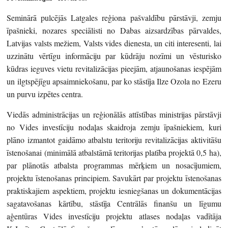
Seminārā pulcējās Latgales reģiona pašvaldību pārstāvji, zemju
īpašnieki, nozares speciālisti no Dabas aizsardzības pārvaldes,
Latvijas valsts mežiem, Valsts vides dienesta, un citi interesenti, lai
uzzinātu vērtīgu informāciju par kūdrāju nozīmi un vēsturisko
kūdras ieguves vietu revitalizācijas pieejām, atjaunošanas iespējām
un ilgtspējīgu apsaimniekošanu, par ko stāstīja Ilze Ozola no Ezeru
un purvu izpētes centra.
Viedās administrācijas un reģionālās attīstības ministrijas pārstāvji
no Vides investīciju nodaļas skaidroja zemju īpašniekiem, kuri
plāno izmantot gaidāmo atbalstu teritoriju revitalizācijas aktivitāšu
īstenošanai (minimālā atbalstāmā teritorijas platība projektā 0,5 ha),
par plānotās atbalsta programmas mērķiem un nosacījumiem,
projektu īstenošanas principiem. Savukārt par projektu īstenošanas
praktiskajiem aspektiem, projektu iesniegšanas un dokumentācijas
sagatavošanas kārtību, stāstīja Centrālās finanšu un līgumu
aģentūras Vides investīciju projektu atlases nodaļas vadītāja