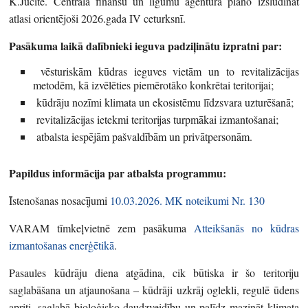
K.Jucīte. Centrālā finanšu un līgumu aģentūra plāno izsludināt
atlasi orientējoši 2026.gada IV ceturksnī.
Pasākuma laikā dalībnieki ieguva padziļinātu izpratni par:
vēsturiskām kūdras ieguves vietām un to revitalizācijas
metodēm, kā izvēlēties piemērotāko konkrētai teritorijai;
kūdrāju nozīmi klimata un ekosistēmu līdzsvara uzturēšanā;
revitalizācijas ietekmi teritorijas turpmākai izmantošanai;
atbalsta iespējām pašvaldībām un privātpersonām.
Papildus informācija par atbalsta programmu:
Īstenošanas nosacījumi
10.03.2026. MK noteikumi Nr. 130
VARAM tīmkeļvietnē zem pasākuma
Atteikšanās no kūdras
izmantošanas enerģētikā
.
Pasaules kūdrāju diena atgādina, cik būtiska ir šo teritoriju
saglabāšana un atjaunošana – kūdrāji uzkrāj oglekli, regulē ūdens
apriti, saglabā bioloģisko daudzveidību un palīdz mazināt klimata