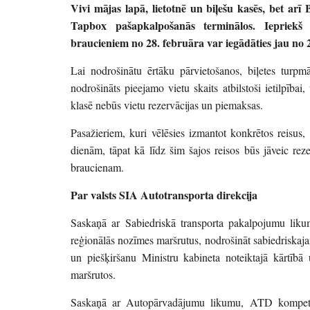
Vivi mājas lapā, lietotnē un biļešu kasēs, bet ar
Tapbox pašapkalpošanās terminālos. Iepriekš
braucieniem no 28. februāra var iegādāties jau no 
Lai nodrošinātu ērtāku pārvietošanos, biļetes turpmā
nodrošināts pieejamo vietu skaits atbilstoši ietilpībai
klasē nebūs vietu rezervācijas un piemaksas.
Pasažieriem, kuri vēlēsies izmantot konkrētos reisus, 
dienām, tāpat kā līdz šim šajos reisos būs jāveic rez
braucienam.
Par valsts SIA Autotransporta direkcija
Saskaņā ar Sabiedriskā transporta pakalpojumu liku
reģionālās nozīmes maršrutus, nodrošināt sabiedriskaja
un piešķiršanu Ministru kabineta noteiktajā kārtībā
maršrutos.
Saskaņā ar Autopārvadājumu likumu, ATD kompetencē