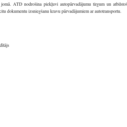
u jomā. ATD nodrošina piekļuvi autopārvadājumu tirgum un atbilstoš
 citu dokumentu izsniegšanu kravu pārvadājumiem ar autotransportu.
ītājs