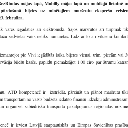
ī BezRindas mājas lapā, Mobilly mājas lapā un mobilajā lietotnē u
 pārdošanā biļetes uz minētajiem maršrutu eksprešu reisie
23. februāra.
k varēs iegādāties arī elektroniski. Šajos maršrutos arī turpmāk tik
, taču sēdvietas vairs netiks numurētas. Līdz ar to arī vilcienu komfort
izmantojot pie Vivi iegādātās laika biļetes vienai, trim, piecām vai 3
ervācija biļešu kasēs, papildu piemaksājot 1,00 eiro par ātrumu katra
mu, ATD kompetencē ir izstrādāt, pārzināt un plānot maršrutu tīkl
m transportam no valsts budžeta iedalīto finanšu līdzekļu administrēšan
 un organizēt sabiedriskā transporta pakalpojumus reģionālās nozīme
 ir ieviest Latvijā starptautiskās un Eiropas Savienības prasība