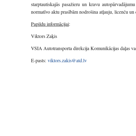
starptautiskajās pasažieru un kravu autopārvadājum
normatīvo aktu prasībām nodrošina atļauju, licenču un
Papildu informācijai
:
Viktors Zaķis
VSIA Autotransporta direkcija Komunikācijas daļas vad
E-pasts:
viktors.zakis@atd.lv