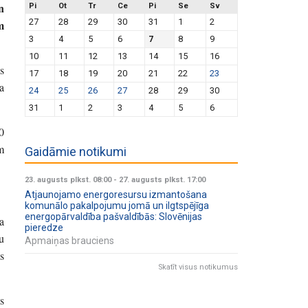
n
Pi
Ot
Tr
Ce
Pi
Se
Sv
27
28
29
30
31
1
2
m
3
4
5
6
7
8
9
10
11
12
13
14
15
16
s
17
18
19
20
21
22
23
a
24
25
26
27
28
29
30
31
1
2
3
4
5
6
0
m
Gaidāmie notikumi
23. augusts plkst. 08:00
-
27. augusts plkst. 17:00
Atjaunojamo energoresursu izmantošana
komunālo pakalpojumu jomā un ilgtspējīga
energopārvaldība pašvaldībās: Slovēnijas
a
pieredze
u
Apmaiņas brauciens
s
Skatīt visus notikumus
s