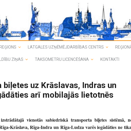
REĢIONS
LATGALES UZŅĒMĒJDARBĪBAS CENTRS
REĢIONĀ
LDĪBU ZIŅAS
TAKSOMETRU LICENCĒŠANA
KONTAKTI
 biļetes uz Krāslavas, Indras un
ādāties arī mobilajās lietotnēs
zstrādātajā vienotās sabiedriskā transporta biļetes sistēmā, n
s Rīga-Krāslava, Rīga-Indra un Rīga-Ludza varēs iegādāties ne tika