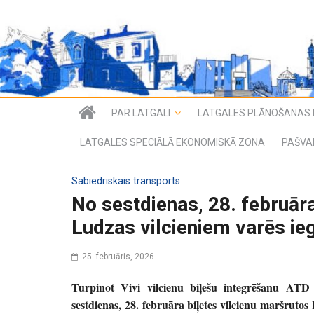
PAR LATGALI
LATGALES PLĀNOŠANAS 
LATGALES SPECIĀLĀ EKONOMISKĀ ZONA
PAŠVA
Sabiedriskais transports
No sestdienas, 28. februāra
Ludzas vilcieniem varēs ieg
25. februāris, 2026
Turpinot Vivi vilcienu biļešu integrēšanu ATD i
sestdienas, 28. februāra biļetes vilcienu maršruto