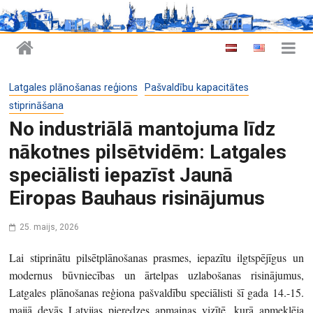
Latgales plānošanas reģions
Pašvaldību kapacitātes
stiprināšana
No industriālā mantojuma līdz
nākotnes pilsētvidēm: Latgales
speciālisti iepazīst Jaunā
Eiropas Bauhaus risinājumus
25. maijs, 2026
Lai stiprinātu pilsētplānošanas prasmes, iepazītu ilgtspējīgus un
modernus būvniecības un ārtelpas uzlabošanas risinājumus,
Latgales plānošanas reģiona pašvaldību speciālisti šī gada 14.-15.
maijā devās Latvijas pieredzes apmaiņas vizītē, kurā apmeklēja