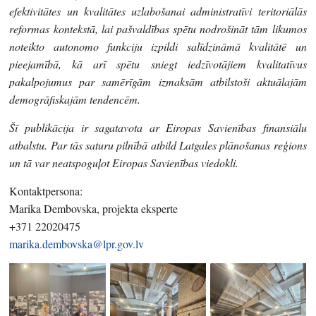
efektivitātes un kvalitātes uzlabošanai administratīvi teritoriālās
reformas kontekstā, lai pašvaldības spētu nodrošināt tām likumos
noteikto autonomo funkciju izpildi salīdzināmā kvalitātē un
pieejamībā, kā arī spētu sniegt iedzīvotājiem kvalitatīvus
pakalpojumus par samērīgām izmaksām atbilstoši aktuālajām
demogrāfiskajām tendencēm.
Šī publikācija ir sagatavota ar Eiropas Savienības finansiālu
atbalstu. Par tās saturu pilnībā atbild Latgales plānošanas reģions
un tā var neatspoguļot Eiropas Savienības viedokli.
Kontaktpersona:
Marika Dembovska, projekta eksperte
+371 22020475
marika.dembovska@lpr.gov.lv