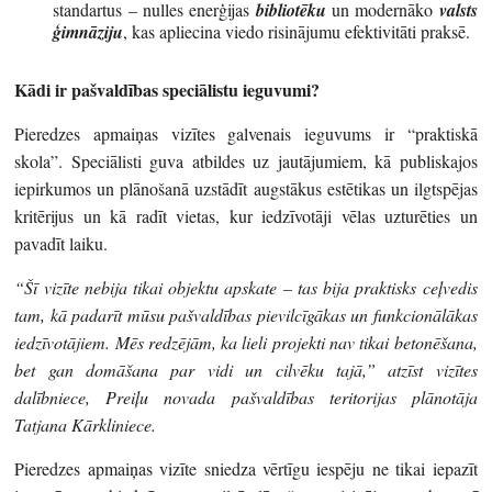
standartus – nulles enerģijas
bibliotēku
un modernāko
valsts
ģimnāziju
, kas apliecina viedo risinājumu efektivitāti praksē.
Kādi ir pašvaldības speciālistu ieguvumi?
Pieredzes apmaiņas vizītes galvenais ieguvums ir “praktiskā
skola”. Speciālisti guva atbildes uz jautājumiem, kā publiskajos
iepirkumos un plānošanā uzstādīt augstākus estētikas un ilgtspējas
kritērijus un kā radīt vietas, kur iedzīvotāji vēlas uzturēties un
pavadīt laiku.
“Šī vizīte nebija tikai objektu apskate – tas bija praktisks ceļvedis
tam, kā padarīt mūsu pašvaldības pievilcīgākas un funkcionālākas
iedzīvotājiem. Mēs redzējām, ka lieli projekti nav tikai betonēšana,
bet gan domāšana par vidi un cilvēku tajā,” atzīst vizītes
dalībniece, Preiļu novada pašvaldības teritorijas plānotāja
Tatjana Kārkliniece.
Pieredzes apmaiņas vizīte sniedza vērtīgu iespēju ne tikai iepazīt