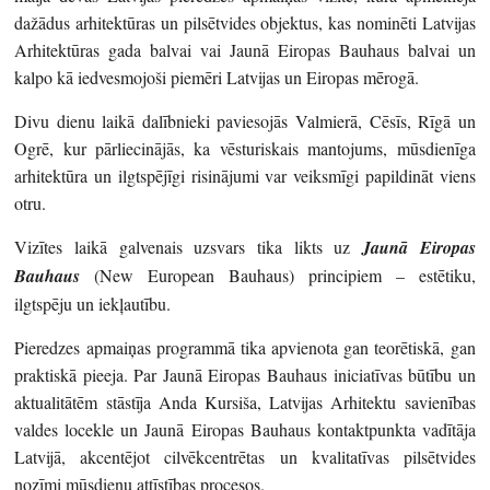
dažādus arhitektūras un pilsētvides objektus, kas nominēti Latvijas
Arhitektūras gada balvai vai Jaunā Eiropas Bauhaus balvai un
kalpo kā iedvesmojoši piemēri Latvijas un Eiropas mērogā.
Divu dienu laikā dalībnieki paviesojās Valmierā, Cēsīs, Rīgā un
Ogrē, kur pārliecinājās, ka vēsturiskais mantojums, mūsdienīga
arhitektūra un ilgtspējīgi risinājumi var veiksmīgi papildināt viens
otru.
Vizītes laikā galvenais uzsvars tika likts uz
Jaunā Eiropas
Bauhaus
(New European Bauhaus) principiem – estētiku,
ilgtspēju un iekļautību.
Pieredzes apmaiņas programmā tika apvienota gan teorētiskā, gan
praktiskā pieeja. Par Jaunā Eiropas Bauhaus iniciatīvas būtību un
aktualitātēm stāstīja Anda Kursiša, Latvijas Arhitektu savienības
valdes locekle un Jaunā Eiropas Bauhaus kontaktpunkta vadītāja
Latvijā, akcentējot cilvēkcentrētas un kvalitatīvas pilsētvides
nozīmi mūsdienu attīstības procesos.