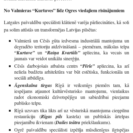
No Valmieras “Kurtuves” līdz Ogres viedajiem risinājumiem
Latgales pašvaldību speciālisti klātienē varēja pārliecināties, kā soli
pa solim attīstās un transformējas Latvijas pilsētas:
Valmierā un Cēsīs gūta iedvesma industriālā mantojuma un
degradēto teritoriju atdzīvināšanā – piemēram, mākslas telpa
“Kurtuve”
un
“Raiņa Kvartāls”
apliecina, ka vecais un
jaunais var veidot unikālu sinerģiju.
Cēsīs darbojošais atbalsta centrs
“Pērle”
apliecina, ka arī
neliela budžeta arhitektūra var būt estētiska, funkcionāla un
sociāli atbildīga.
Āgenskalna tirgus
Rīgā ir veiksmīgs piemērs tam, kā
iespējams atjaunot kultūrvēsturisko mantojumu, vienlaikus
radot ekonomiski dzīvotspējīgu un sabiedrībai pieejamu
publisko telpu.
Rīgā uzsvars tika likts arī uz vēsturiskā mantojuma cieņpilnu
restaurāciju (
Rīgas pils
kastela) un publiskās ārtelpas
pieejamību ikvienam (
Dailes teātra
priekšlaukums).
Ogrē pašvaldību speciālisti izpētīja mūsdienīgus ilgtspējas