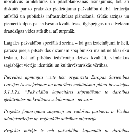
inovatīvus arhitektūras un pilsētplānošanas risinājumus, bet arī
diskutēt par to praktisko pielietojumu pašvaldību darbā, teritoriju
attīstībā un publiskās infrastruktūras plānošanā. Gūtās atziņas un
piemēri kalpos par iedvesmu kvalitatīvas, ilgtspējīgas un cilvēkiem
draudzīgas vides attīstībai arī turpmāk.
Latgales pašvaldību speciālisti secina – lai gan izaicinājumi ir lieli,
pareiza pieeja pilsētvides dizainam spēj būtiski mainīt ne tikai ēku
izskatu, bet arī pilsētas iedzīvotāju dzīves kvalitāti, vienlaikus
saglabājot vietējo identitāti un kultūrvēsturiskās vērtības.
Pieredzes apmaiņas vizīte tika organizēta Eiropas Savienības
Latvijas Atveseļošanas un noturības mehānisma plāna investīcijas
3.1.1.2.i. “Pašvaldību kapacitātes stiprināšana to darbības
efektivitātes un kvalitātes uzlabošanai” ietvaros.
Projekta finansējuma saņēmējs un vadošais partneris ir Viedās
administrācijas un reģionālās attīstības ministrija.
Projekta mērķis ir celt pašvaldību kapacitāti to darbības