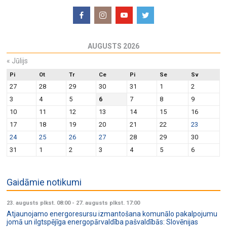
AUGUSTS 2026
«
Jūlijs
Pi
Ot
Tr
Ce
Pi
Se
Sv
27
28
29
30
31
1
2
3
4
5
6
7
8
9
10
11
12
13
14
15
16
17
18
19
20
21
22
23
24
25
26
27
28
29
30
31
1
2
3
4
5
6
Gaidāmie notikumi
23. augusts plkst. 08:00
-
27. augusts plkst. 17:00
Atjaunojamo energoresursu izmantošana komunālo pakalpojumu
jomā un ilgtspējīga energopārvaldība pašvaldībās: Slovēnijas