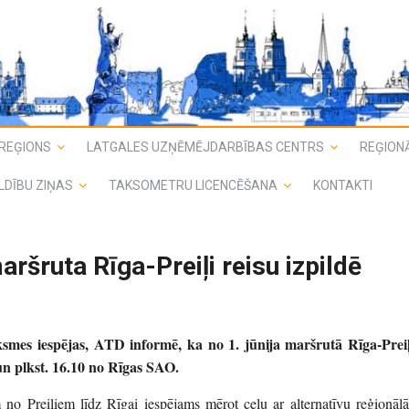
REĢIONS
LATGALES UZŅĒMĒJDARBĪBAS CENTRS
REĢIONĀ
LDĪBU ZIŅAS
TAKSOMETRU LICENCĒŠANA
KONTAKTI
aršruta Rīga-Preiļi reisu izpildē
iksmes iespējas, ATD informē, ka no 1. jūnija maršrutā Rīga-Preiļ
O un plkst. 16.10 no Rīgas SAO.
m no Preiļiem līdz Rīgai iespējams mērot ceļu ar alternatīvu reģionālā