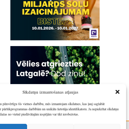
Sīkdatņu izmantošanas atļaujas
u pilnvērtīgu šīs vietnes darbību, mēs izmantojam sīkdatnes, kas ļauj saglabāt
r pārlūkprogrammas darbībām un unikālu lietotāja identifikatoru. Ja nepiekrītat sīkdatņu
dažas no vietnē piedāvātajām iespējām var tikt ierobežotas.