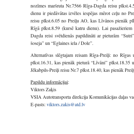
nozīmes maršruta Nr.7566 Rīga-Dagda reisu plkst.4.
dienu ir piedāvātas izvēles iespējas mērot ceļu no Pr
reisu plkst.6.05 no Preiļu AO, kas Līvānos pienāk plk
Rīgā plkst.8.59 (kursē katru dienu). Lai pasažieriem
Dagda reisi svētdienās papildināti ar pieturām “Sut
šoseja” un “Eglaines iela / Dole”.
Alternatīvas slēgtajam reisam Rīga-Preiļi: no Rīgas
plkst.16.31, kas pienāk pieturā “Līvāni” plkst.18.35 
Jēkabpils-Preiļi reisu Nr.7 plkst.18.40, kas pienāk Prei
Papildu informācijai
:
Viktors Zaķis
VSIA Autotransporta direkcija Komunikācijas daļas vad
E-pasts:
viktors.zakis@atd.lv