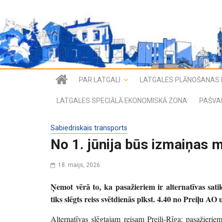
PAR LATGALI
LATGALES PLĀNOŠANAS 
LATGALES SPECIĀLĀ EKONOMISKĀ ZONA
PAŠVA
Sabiedriskais transports
No 1. jūnija būs izmaiņas m
18. maijs, 2026
Ņemot vērā to, ka pasažieriem ir alternatīvas sat
tiks slēgts reiss svētdienās plkst. 4.40 no Preiļu A
Alternatīvas slēgtajam reisam Preiļi-Rīga: pasažierie