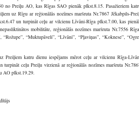
50 no Preiļu AO, kas Rīgas SAO pienāk plkst.8.15. Pasažieriem katr
eiļiem uz Rīgu ar reģionālās nozīmes maršruta Nr.7867 Jēkabpils-Preiļ
st.6.47 un turpināt ceļu ar vilcienu Līvāni-Rīga plkst.7.00, kas pienā
 nepasliktinātos mobilitāte, reģionālās nozīmes maršruta Nr.7556 Rīga
ri”, “Rožupe”, “Muktupāveli”, “Līvāni”, “Pļaviņas”, “Koknese”, “Ogre
 uz Preiļiem katru dienu iespējams mērot ceļu ar vilcienu Rīga-Līvān
un turpināt ceļu Preiļu virzienā ar reģionālās nozīmes maršruta Nr.786
ļu AO plkst.19.29.
ītājs