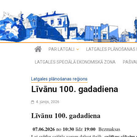
PAR LATGALI
LATGALES PLĀNOŠANAS 
LATGALES SPECIĀLĀ EKONOMISKĀ ZONA
PAŠVA
Latgales plānošanas reģions
Līvānu 100. gadadiena
4. jūnijs, 2026
Līvānu 100. gadadiena
07.06.2026
10:30
19:00
no
līdz
Bezmaksas
svētkus sāksim s
Lai svētku sajūtās varam dzīvot ilgāk,