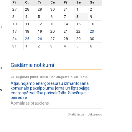
Pi
Ot
Tr
Ce
Pi
Se
Sv
27
28
29
30
31
1
2
3
4
5
6
7
8
9
10
11
12
13
14
15
16
u
17
18
19
20
21
22
23
24
25
26
27
28
29
30
31
1
2
3
4
5
6
Gaidāmie notikumi
m
23. augusts plkst. 08:00
-
27. augusts plkst. 17:00
Atjaunojamo energoresursu izmantošana
komunālo pakalpojumu jomā un ilgtspējīga
s
energopārvaldība pašvaldībās: Slovēnijas
pieredze
Apmaiņas brauciens
Skatīt visus notikumus