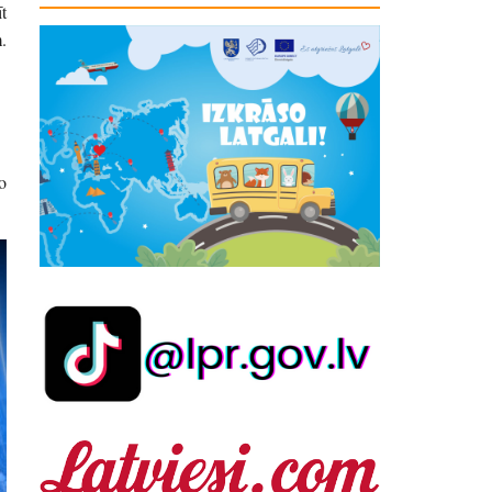
t
.
o