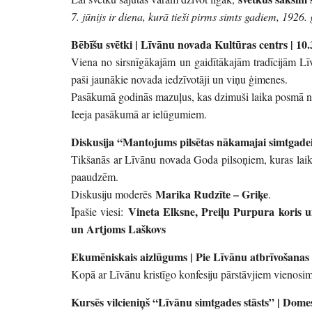
7. jūnijs ir diena, kurā tieši pirms simts gadiem, 1926. 
Bēbīšu svētki | Līvānu novada Kultūras centrs | 10.
Viena no sirsnīgākajām un gaidītākajām tradīcijām Līvā
paši jaunākie novada iedzīvotāji un viņu ģimenes.
Pasākumā godinās mazuļus, kas dzimuši laika posmā no 
Ieeja pasākumā ar ielūgumiem.
Diskusija “Mantojums pilsētas nākamajai simtgadei
Tikšanās ar Līvānu novada Goda pilsoņiem, kuras laik
paaudzēm.
Marika Rudzīte – Griķe
Diskusiju moderēs
.
Vineta Elksne, Preiļu Purpura koris 
Īpašie viesi:
un Artjoms Laškovs
Ekumēniskais aizlūgums | Pie Līvānu atbrīvošanas 
Kopā ar Līvānu kristīgo konfesiju pārstāvjiem vienos
Kursēs vilcieniņš “Līvānu simtgades stāsts” | Dome