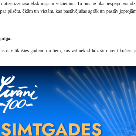
oties izzinošā ekskursijā ar vilcieniņu. Tā būs ne tikai iespēja ieraudzī
s par pilsētu, ēkām un vietām, kas pastāvējušas agrāk un pastāv joprojām
jūlijā.
 kas nav tikušies gadiem un tiem, kas vēl nekad līdz šim nav tikušies, j