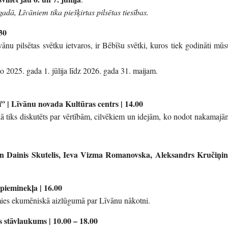
gadā, Līvāniem tika piešķirtas pilsētas tiesības.
30
nu pilsētas svētku ietvaros, ir Bēbīšu svētki, kuros tiek godināti mūs
2025. gada 1. jūlija līdz 2026. gada 31. maijam.
” | Līvānu novada Kultūras centrs | 14.00
ā tiks diskutēts par vērtībām, cilvēkiem un idejām, ko nodot nakamajā
un Dainis Skutelis, Ieva Vizma Romanovska, Aleksandrs Kručiņin
pieminekļa | 16.00
imies ekumēniskā aizlūgumā par Līvānu nākotni.
s stāvlaukums | 10.00 – 18.00