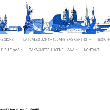
REĢIONS
LATGALES UZŅĒMĒJDARBĪBAS CENTRS
REĢIONĀ
LDĪBU ZIŅAS
TAKSOMETRU LICENCĒŠANA
KONTAKTI
vinēt jau 6. un 7. jūnijā
.