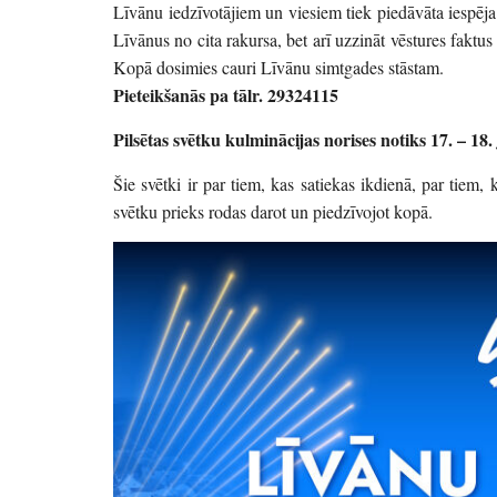
Līvānu iedzīvotājiem un viesiem tiek piedāvāta iespēja d
Līvānus no cita rakursa, bet arī uzzināt vēstures faktu
Kopā dosimies cauri Līvānu simtgades stāstam.
Pieteikšanās pa tālr. 29324115
Pilsētas svētku kulminācijas norises notiks 17. – 18. 
Šie svētki ir par tiem, kas satiekas ikdienā, par tiem,
svētku prieks rodas darot un piedzīvojot kopā.