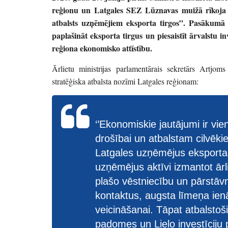
reģionu un Latgales SEZ Lūznavas muižā rīkoja 
atbalsts uzņēmējiem eksporta tirgos”. Pasākumā 
paplašināt eksporta tirgus un piesaistīt ārvalstu in
reģiona ekonomisko attīstību.
Ārlietu ministrijas parlamentārais sekretārs Artjom
stratēģiska atbalsta nozīmi Latgales reģionam:
‘’Ekonomiskie jautājumi ir vien
drošībai un atbalstam cilvēkie
Latgales uzņēmējus eksporta 
uzņēmējus aktīvi izmantot ārl
plašo vēstniecību un pārstāvn
kontaktus, augsta līmeņa ien
veicināšanai. Tāpat atbalstoši
padomes un Lielo investīciju 