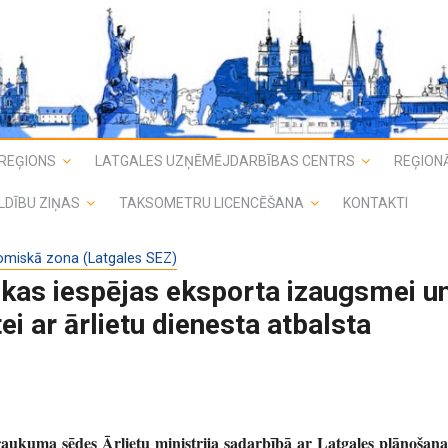
REĢIONS
LATGALES UZŅĒMĒJDARBĪBAS CENTRS
REĢIONĀ
LDĪBU ZIŅAS
TAKSOMETRU LICENCĒŠANA
KONTAKTI
omiskā zona (Latgales SEZ)
kas iespējas eksporta izaugsmei u
tei ar ārlietu dienesta atbalsta
raukuma sēdes Ārlietu ministrija sadarbībā ar Latgales plānošana