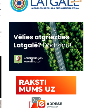
i
n
i
e
,
,