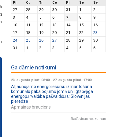
Pi
Ot
Tr
Ce
Pi
Se
Sv
a
27
28
29
30
31
1
2
m
3
4
5
6
7
8
9
n
10
11
12
13
14
15
16
17
18
19
20
21
22
23
n
24
25
26
27
28
29
30
31
1
2
3
4
5
6
Gaidāmie notikumi
23. augusts plkst. 08:00
-
27. augusts plkst. 17:00
Atjaunojamo energoresursu izmantošana
komunālo pakalpojumu jomā un ilgtspējīga
energopārvaldība pašvaldībās: Slovēnijas
pieredze
Apmaiņas brauciens
Skatīt visus notikumus