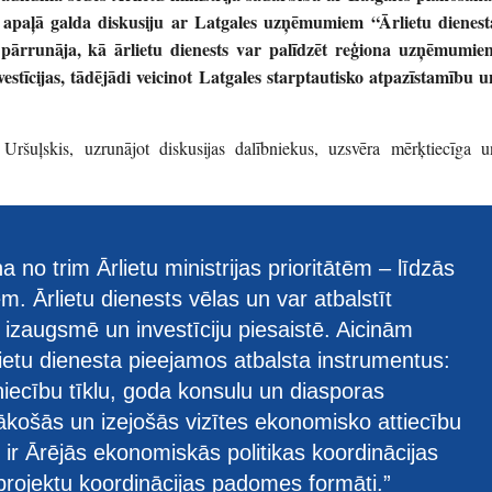
apaļā galda diskusiju ar Latgales uzņēmumiem “Ārlietu dienest
pārrunāja, kā ārlietu dienests var palīdzēt reģiona uzņēmumie
vestīcijas, tādējādi veicinot Latgales starptautisko atpazīstamību u
s Uršuļskis, uzrunājot diskusijas dalībniekus, uzsvēra mērķtiecīga u
a no trim Ārlietu ministrijas prioritātēm – līdzās
m. Ārlietu dienests vēlas un var atbalstīt
izaugsmē un investīciju piesaistē. Aicinām
ietu dienesta pieejamos atbalsta instrumentus:
iecību tīklu, goda konsulu un diasporas
ākošās un izejošās vizītes ekonomisko attiecību
 ir Ārējās ekonomiskās politikas koordinācijas
projektu koordinācijas padomes formāti.”