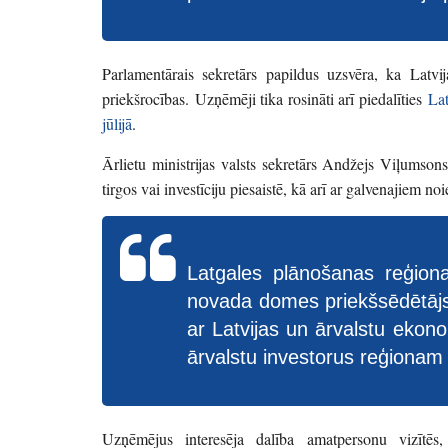
Parlamentārais sekretārs papildus uzsvēra, ka Latv
priekšrocības.
Uzņēmēji tika rosināti arī piedalīties
Lat
jūlijā
.
Ārlietu ministrijas valsts sekretārs Andžejs Viļumsons
tirgos vai investīciju piesaistē, kā arī ar galvenajiem no
Latgales plānošanas reģiona
novada domes priekšsēdētājs
ar Latvijas un ārvalstu ekon
ārvalstu investorus reģionam
Uzņēmējus interesēja dalība amatpersonu vizītēs