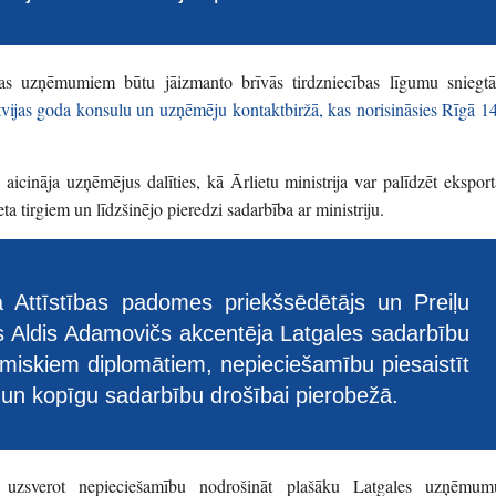
ijas uzņēmumiem būtu jāizmanto brīvās tirdzniecības līgumu sniegtā
vijas goda konsulu un uzņēmēju kontaktbiržā, kas norisināsies Rīgā 14
 aicināja uzņēmējus dalīties, kā Ārlietu ministrija var palīdzēt eksport
ieta tirgiem un līdzšinējo pieredzi sadarbība ar ministriju.
 Attīstības padomes priekšsēdētājs un Preiļu
 Aldis Adamovičs akcentēja Latgales sadarbību
omiskiem diplomātiem, nepieciešamību piesaistīt
 un kopīgu sadarbību drošībai pierobežā.
, uzsverot nepieciešamību nodrošināt plašāku Latgales uzņēmum