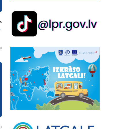
s
.
a
u