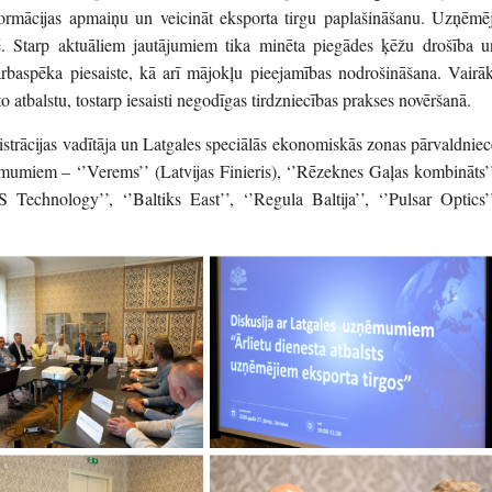
formācijas apmaiņu un veicināt eksporta tirgu paplašināšanu. Uzņēmēj
ē. Starp aktuāliem jautājumiem tika minēta piegādes ķēžu drošība u
darbaspēka piesaiste, kā arī mājokļu pieejamības nodrošināšana. Vairāk
 atbalstu, tostarp iesaisti negodīgas tirdzniecības prakses novēršanā.
istrācijas vadītāja un Latgales speciālās ekonomiskās zonas pārvaldniec
mumiem – ‘’Verems’’ (Latvijas Finieris), ‘’Rēzeknes Gaļas kombināts’’
echnology’’, ‘’Baltiks East’’, ‘’Regula Baltija’’, ‘’Pulsar Optics’’