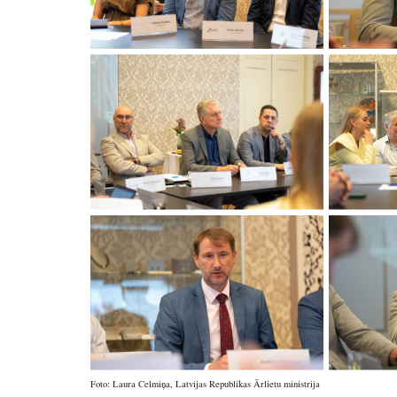
Foto: Laura Celmiņa,
Latvijas Republikas Ārlietu ministrija