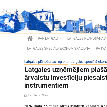
PAR LATGALI
LATGALES PLĀNOŠANAS 
LATGALES SPECIĀLĀ EKONOMISKĀ ZONA
PAŠVA
Latgales plānošanas reģions
Latgales speciālā ekon
Latgales uzņēmējiem plašā
ārvalstu investīciju piesais
instrumentiem
27. jūnijs, 2026
2026. gada 27. jūnijā pirms Ministru kabineta izb