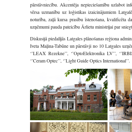
pārstāvniecību. Akcentēja nepieciešamību uzlabot in
vērsa uzmanību uz loģistikas izaicinājumiem Latgal
noturība, zaļā kursa prasību īstenošana, kvalificēta 
uzņēmumi pauda pateicību Ārlietu ministrijai par sniegto
Diskusijā piedalījās Latgales plānošanas reģiona admin
Iveta Maļina-Tabūne un pārstāvji no 10 Latgales uzņē
‘’LEAX Rezekne’’, ‘’OptoElektronika LV’’, ‘’IRBIS T
‘’Ceram Optec’’, ‘’Light Guide Optics International’’.