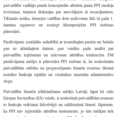
pašvaldību vadītāju pauda konceptuālu atbalstu jauna PFI modeļa
ieviešanai, turpinot diskusijas par atsevišķiem tā nosacījumiem.
Tikšanās notika, īstenojot valdības doto uzdevumu līdz šā gada 1.
martam sagatavot un iesniegt likumprojektu PFI sistēmas
pilnveidei.
Piedāvājums izstrādāts sadarbībā ar iesaistītajām pusēm un balstās
gan uz aktuālajiem datiem, gan vairāku gadu analīzi par
pašvaldību ieņēmumu un izdevumu attīstības tendencēm. FM
piedāvājuma mērķis ir pilnveidot PFI sistēmu tā, lai nodrošinātu
pašvaldībām stabilus un prognozējamus finanšu resursus likumā
noteikto funkciju izpildei un vienlaikus mazinātu administratīvo
slogu.
Pašvaldību finanšu izlīdzināšanas mērķis Latvijā, tāpat kā citās
Eiropas Savienības (ES) valstīs, ir nodrošināt pašvaldībām resursus
to funkciju veikšanai līdzvērtīgā un salīdzināmā līmenī. Jāpiemin,
ka PFI nav reģionālās attīstības instruments, jo šim mērķim tiek