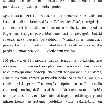
izmantoti citi instrumenti, tostarp ES fondi, aizņēmumi un
publiskās un privātās partnerības projekti.
Spēkā esošais PFI likums Saeimā tika pieņemts 2015. gadā, un
kopš tā laika ekonomiskās attīstības, iedzīvotāju migrācijas,
administratīvi teritoriālās reformas un nodokļu izmaiņu rezultātā
Rīgas un Pierīgas pašvaldību ieņēmumi ir pieauguši būtiski
straujāk nekā pārējām pašvaldībām. Vienlaikus ir mainījusies
pašvaldību budžetu izdevumu struktūra, kas rada nepieciešamību
pārskatīt likumā noteikto PFI koeficientu vērtības.
FM piedāvātais PFI modelis paredz risinājumus šo izaicinājumu
novēršanai, un viens no konceptuāli nozīmīgākajiem elementiem ir
nekustamā īpašuma nodokļa ieņēmumu neiekļaušana PFI sistēmā,
atstājot tos pilnā apmērā pašvaldību rīcībā. Šāda pieeja, kas guva
atbalstu visās pašvaldību grupās, stiprina pašvaldību fiskālo
autonomiju un ļauj tiešāk sasaistīt nodokļa samaksu ar konkrētās
teritorijas attīstību, vienlaikus sniedzot iespēju mērķtiecīgāk plānot
infrastruktūras uzturēšanu, publiskās vides sakārtošanu un