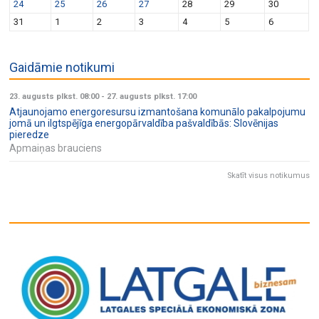
24
25
26
27
28
29
30
31
1
2
3
4
5
6
Gaidāmie notikumi
23. augusts plkst. 08:00
-
27. augusts plkst. 17:00
Atjaunojamo energoresursu izmantošana komunālo pakalpojumu
jomā un ilgtspējīga energopārvaldība pašvaldībās: Slovēnijas
pieredze
Apmaiņas brauciens
Skatīt visus notikumus