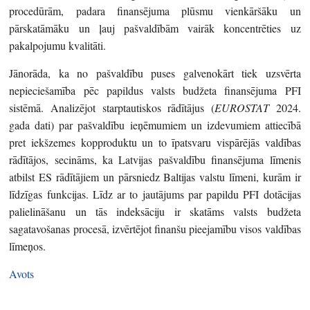
procedūrām, padara finansējuma plūsmu vienkāršāku un
pārskatāmāku un ļauj pašvaldībām vairāk koncentrēties uz
pakalpojumu kvalitāti.
Jānorāda, ka no pašvaldību puses galvenokārt tiek uzsvērta
nepieciešamība pēc papildus valsts budžeta finansējuma PFI
sistēmā. Analizējot starptautiskos rādītājus (
EUROSTAT
2024.
gada dati) par pašvaldību ieņēmumiem un izdevumiem attiecībā
pret iekšzemes kopproduktu un to īpatsvaru vispārējās valdības
rādītājos, secināms, ka Latvijas pašvaldību finansējuma līmenis
atbilst ES rādītājiem un pārsniedz Baltijas valstu līmeni, kurām ir
līdzīgas funkcijas. Līdz ar to jautājums par papildu PFI dotācijas
palielināšanu un tās indeksāciju ir skatāms valsts budžeta
sagatavošanas procesā, izvērtējot finanšu pieejamību visos valdības
līmeņos.
Avots