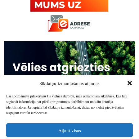
Sīkdatņu izmantošanas atļaujas
Lai nodrošinātu pilnvērtīgu šīs vietnes darbību, mēs izmantojam sīkdatnes, kas ļauj
saglabāt informāciju par pārlūkprogrammas darbībām un unikālu lietotāja
identifikatoru. Ja nepiekrītat sīkdatņu izmantošanai, dažas no vietnē piedāvātajām
iespējām var tikt ierobežotas.
Atļaut visas