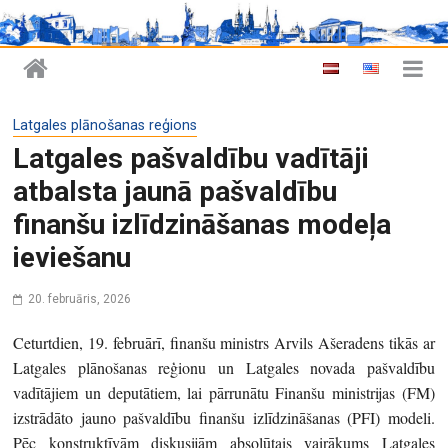
Latgales plānošanas reģions
Latgales pašvaldību vadītāji
atbalsta jaunā pašvaldību
finanšu izlīdzināšanas modeļa
ieviešanu
20. februāris, 2026
Ceturtdien, 19. februārī, finanšu ministrs Arvils Ašeradens tikās ar
Latgales plānošanas reģionu un Latgales novada pašvaldību
vadītājiem un deputātiem, lai pārrunātu Finanšu ministrijas (FM)
izstrādāto jauno pašvaldību finanšu izlīdzināšanas (PFI) modeli.
Pēc konstruktīvām diskusijām absolūtais vairākums Latgales