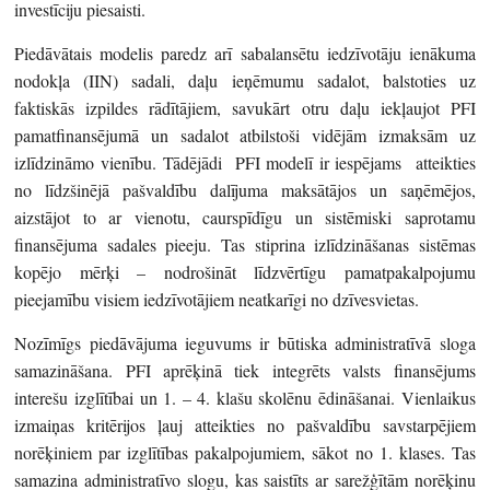
investīciju piesaisti.
Piedāvātais modelis paredz arī sabalansētu iedzīvotāju ienākuma
nodokļa (IIN) sadali, daļu ieņēmumu sadalot, balstoties uz
faktiskās izpildes rādītājiem, savukārt otru daļu iekļaujot PFI
pamatfinansējumā un sadalot atbilstoši vidējām izmaksām uz
izlīdzināmo vienību. Tādējādi PFI modelī ir iespējams atteikties
no līdzšinējā pašvaldību dalījuma maksātājos un saņēmējos,
aizstājot to ar vienotu, caurspīdīgu un sistēmiski saprotamu
finansējuma sadales pieeju. Tas stiprina izlīdzināšanas sistēmas
kopējo mērķi – nodrošināt līdzvērtīgu pamatpakalpojumu
pieejamību visiem iedzīvotājiem neatkarīgi no dzīvesvietas.
Nozīmīgs piedāvājuma ieguvums ir būtiska administratīvā sloga
samazināšana. PFI aprēķinā tiek integrēts valsts finansējums
interešu izglītībai un 1. – 4. klašu skolēnu ēdināšanai. Vienlaikus
izmaiņas kritērijos ļauj atteikties no pašvaldību savstarpējiem
norēķiniem par izglītības pakalpojumiem, sākot no 1. klases. Tas
samazina administratīvo slogu, kas saistīts ar sarežģītām norēķinu